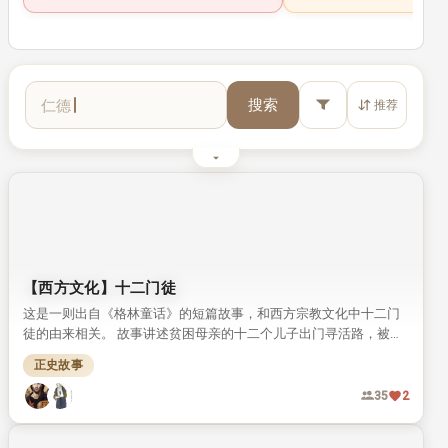
刘廷式守约娶盲妻
这是出自《梦溪笔谈》的经典古代典故，讲述宋代官员刘廷式坚守
早年婚约，不因其女双目失明就背弃约定的故事。 它展现了中国古
人重诺守义的传统美德，连苏轼都专门作文赞美刘廷式的品行。
传统文化
93
阅读人数：
最喜爱的人物
更多
仲尼
李世民
1
2
热度192
孔丘 （前551年9月28日 —前479年4月11日 ）， 子 姓 ， 孔 氏 ， 
李世民 （598年
修身
搜索
推荐