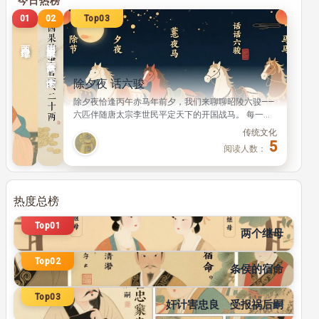
Top01
02
03
两个继母
因果故事：二百两、二十两
传统文化
传统文化
除夕夜 话六骏