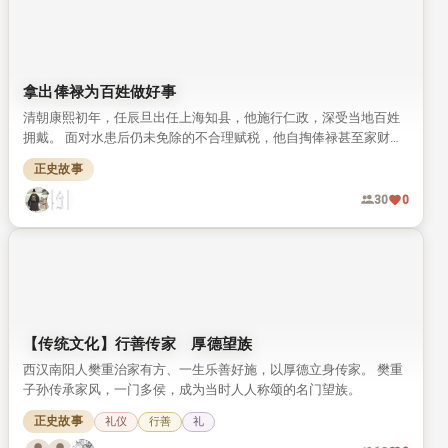
22
0
神人指示 积德中举
许叔微参加省试落榜，梦中得神人指点，说想要登科必须要积累阴
德。 他因家贫无力赈济穷人，便钻研医术行医救人，后来果然应验
神示得中举人。
神话传说
17
0
拿出俸禄为百姓做好事
清朝康熙初年，任辰旦出任上海知县，他施行仁政，深受当地百姓