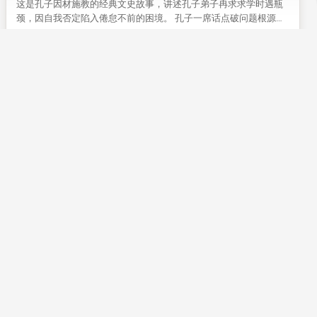
【传统文化】兄弟争讼 善言化冰
这是宋代流传下来劝人敦亲睦族的经典典故。 两位高官兄弟为争家
产反目对簿公堂，缠讼六年没能了结，离职旧官余宗宪一篇贴文点
醒二人，最终兄弟放下争执重归于好。
正史故事
义
26
0
【传统文化】孔子与冉求
这是孔子因材施教的经典文史故事，讲述孔子弟子冉求求学时遇瓶
颈，因自我否定陷入倦怠不前的困境。 孔子一席话点破问题根源，
点醒冉求不要自我设限，这段典故至今仍能给普通人的成长带来启
先贤典故
礼
发。
20
0