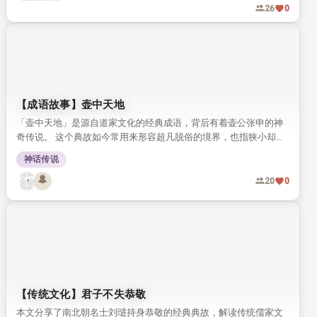
传统文化中积善昌后的理念。 重义轻利、行善积德的家风，往往会
惠及后世子孙，这一观念流传千年，至今仍有启发意义。
正史故事
行善
义
15
0
宣誓与预言（2）：宣誓的作用
本文接前文内容，介绍宣誓的核心作用，梳理了罗马、巴比伦等不
同文明古代法典中对宣誓制度的规定。 同时讲解犹太民族与上帝立
约的传统，以及赎罪日解除未践誓约的相关习俗。
神话传说
26
0