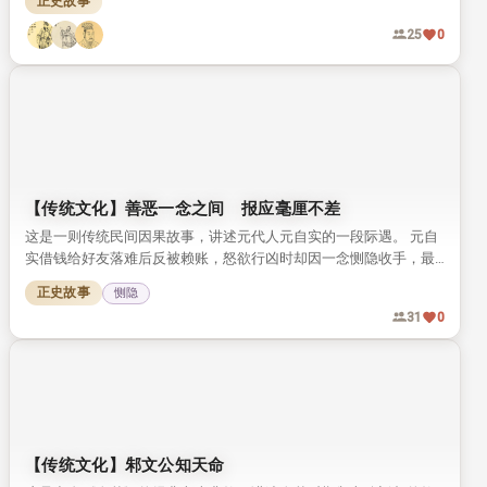
本文梳理了周文王作为周人首领的生平脉络，讲述了他笃行仁义深
得天下人心的经历。 周文王曾被商纣王囚禁在羑里，狱中推演拓展
《周易》，将八卦发展为六十四卦，留下了“文王拘而演《周易》”
正史故事
义
的千古文化典故。
16
0
田丰醒悟何太迟？
这是一篇三国人物漫谈，讲袁绍麾下首席谋士田丰，因屡次直谏触
怒主君最终身死狱中的故事。 对比三国群英的选择，点明知人择
主、明哲远祸的人生道理，读来引人深思。
正史故事
25
0