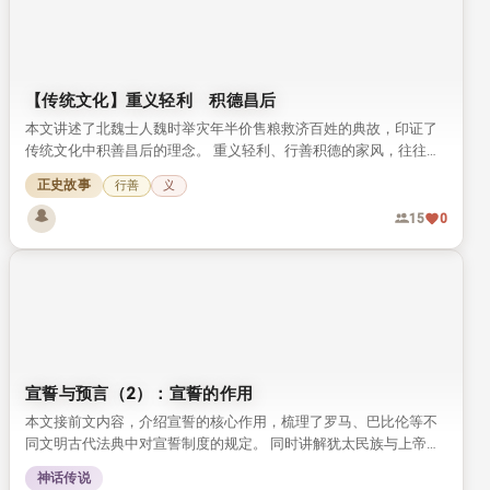
正史故事
修身
21
0
【传统文化】有欠就有还
这是一则讲述因果循环的传统民间小故事，核心呼应了“有欠就有
还”的传统文化理念。 江右商人祝三思得二子，二子临死前分别说出
自己投胎前来还债、讨债的前世因果。 祝三思听从劝告积德行善，
正史故事
德行
行善
最终得子养老，得享善终。
35
0
【传统文化】重义轻利 积德昌后
本文讲述了北魏士人魏时举灾年半价售粮救济百姓的典故，印证了