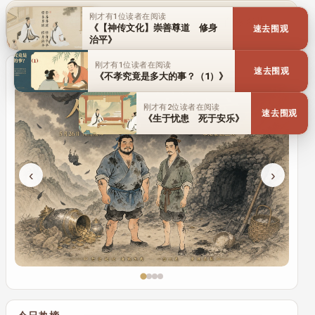
刚才有1位读者在阅读
传统文化
历史人物
百家名理
《【神传文化】崇善尊道 修身
速去围观
治平》
刚才有1位读者在阅读
倾情演绎
速去围观
《不孝究竟是多大的事？（1）》
刚才有2位读者在阅读
速去围观
《生于忧患 死于安乐》
‹
›