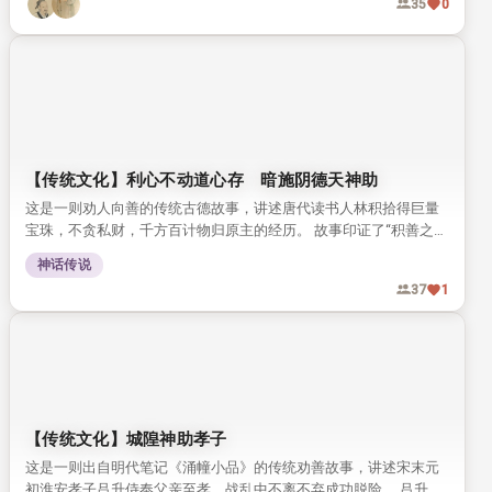
这是《阅微草堂笔记》记载的古代劝善故事，讲献县侠士史某出手
救人，拿出赢来的银子帮百姓保住了家庭。 史某面对报恩的美色严
词拒绝，最终积累阴德，在全村大火中保住了一家三口的性命。
正史故事
16
0
古风悠悠：仁义忠信者，有天爵！
本文借孟子“天爵人爵”的论述，引出清代纪晓岚《阅微草堂笔记》
中马节妇的故事。 一生守贞困苦的普通民妇，竟得神灵庇护，印证
了“仁义忠信者自有天爵”的道理。
正史故事
行善
信
义
忠
35
0