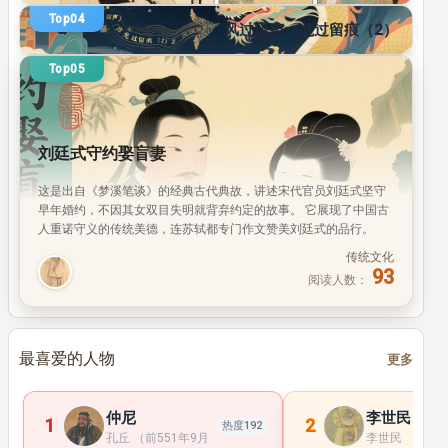
阅
阅
除夕夜恰逢丙午赤马年前夕，我们来聊聊昭陵六骏——
读
读
六匹伴随唐太宗李世民平定天下的开国战马。 每一匹
人
人
战马都对应一场大唐开国关键战役，铭刻着初唐统一
数：
数：
传统文化
天下的赫赫战功。 回望这些千年前的战马故事，也能
6
5
5
阅读人数：
感受大唐开放包容的格局与开国的勇气力量。 正文 拳
毛䯄、什伐赤、白蹄乌、特勒骠、青骓、飒露紫，是
唐朝六匹良马的名字。这六匹马，都是唐太宗李世民
在唐初征战时的坐骑，陪着太宗为大唐立下了显赫战
热度总榜
功。 后来太宗命人将六匹宝马刻成青石浮雕，立于自
传统文化
己的陵寝昭陵，人称「昭陵六骏」。每块浮雕宽约
Top01
163
2.05米、高1.70米，厚0.3米，重约2.5吨。 从六骏浮
阅读人数：
两个继母
雕的考证来看，学界判定什伐赤、拳毛䯄、白蹄乌属
传统文化
于蒙古草原马系，特勒骠、飒露紫、青骓则属于中
Top02
110
阅读人数：
条侯的宿命
亚、西亚马系。昭陵
传统文化
Top03
108
奸计害忠良 受报祸后嗣
阅读人数：
传统文化
Top04
94
风过留声 龙过留痕（2）
阅读人数：
Top05