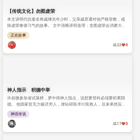
【传统文化】重义重德 君子所为
本文讲述古人李登瀛帮助贫病佃户赎回儿子的义举，展现了传统士
人重义轻利的品格。 结尾引用孔子名言，点明重义重德才是君子所
为的核心观点。
正史故事
德行
义
21
0
【传统文化】勿图虚荣
本文讲明代抗倭名将戚继光年少时，父亲戚景通对他严格管教，戒
除虚荣奢侈习气的故事。 文中清晰讲明道理：贪图虚荣会消磨大
志，难成一番事业。
正史故事