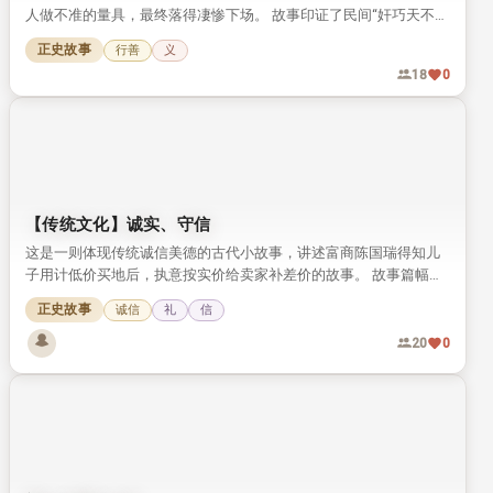
把握瞬间，把握永恒
本文围绕珍惜时间这一亘古不变的话题，结合孔子、陆游两位先贤
的惜时勤学故事，解读古人对时间价值的理解。文章劝勉人们在有
限的生命里，多做有意义的事，把握每一个瞬间才能留住永恒。
先贤典故
义
27
0
【传统文化】奸巧天不容 欺人谋财招恶报
本文讲一则传统劝善故事：四川制斗秤的匠人黎永政，为赚高价帮
人做不准的量具，最终落得凄惨下场。 故事印证了民间“奸巧天不
容”的善恶观，劝人不可为了钱财违背道义。
正史故事
行善
义
18
0