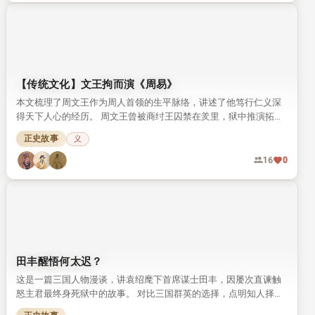
正史故事
清廉
正直
廉
孝
义
13
0
【传统文化】恭谨重礼 自省改过
本文讲述春秋卫国贤大夫蘧伯玉恭谨守礼、日日自省改过的经典典
故。 蘧伯玉的贤德泽被卫国，深受后世推崇，至今仍留有纪念他的
相关遗迹。
正史故事
礼
孝
忠
14
0
【传统文化】文王拘而演《周易》