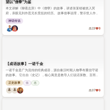
【传统文化】诚实、守信
这是一则体现传统诚信美德的古代小故事，讲述富商陈国瑞得知儿
子用计低价买地后，执意按实价给卖家补差价的故事。 故事篇幅短
小，却将传统文化中诚实守信的可贵品质展现得十分鲜活。
正史故事
诚信
礼
信
20
0
望以“僧孽”为鉴
本文讲解《聊斋志异》中《僧孽》的故事，讲述张某错被抓入冥
府，亲眼见到作恶兄长受惩的经历。 故事借事说理，警示世人作恶
自有报应，劝人以故事为鉴，守心向善。
神话传说
23
0