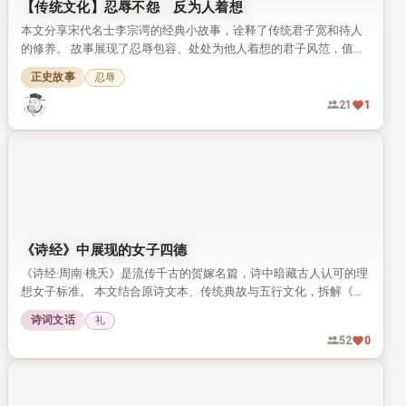
【西方文化】返老还童
这是格林童话中一则充满讽刺意味的短小故事。耶稣带圣彼得投宿
铁匠家，施法帮老乞丐成功实现了返老还童。铁匠依样学样给自家
岳母改造，结果闹出了完全失控的乱子。
神话传说
46
0
【传统文化】忍辱不怨 反为人着想
本文分享宋代名士李宗谔的经典小故事，诠释了传统君子宽和待人
的修养。 故事展现了忍辱包容、处处为他人着想的君子风范，值得
我们细细品读。
正史故事
忍辱
21
1