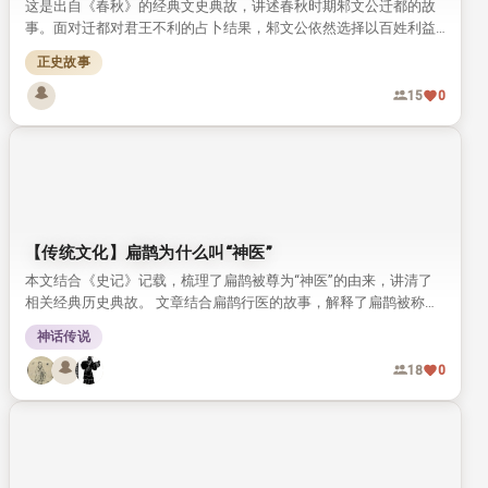
【传统文化】善恶一念之间 报应毫厘不差
这是一则传统民间因果故事，讲述元代人元自实的一段际遇。 元自
实借钱给好友落难后反被赖账，怒欲行凶时却因一念恻隐收手，最
终善恶各得报应。 故事点明核心：善恶只在一念之间，因果报应，
正史故事
恻隐
从来毫厘不差。
31
0
【传统文化】邾文公知天命
这是出自《春秋》的经典文史典故，讲述春秋时期邾文公迁都的故
事。面对迁都对君王不利的占卜结果，邾文公依然选择以百姓利益
为先。他的做法被古人评价为“知天命”，成为流传千年的君道佳
正史故事
话。
15
0