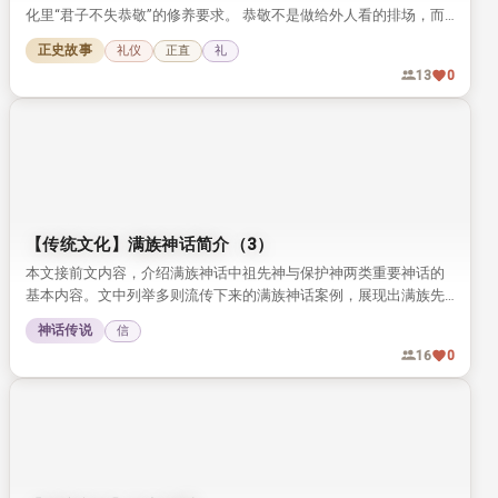
【成语故事】壶中天地
「壶中天地」是源自道家文化的经典成语，背后有着壶公张申的神
奇传说。 这个典故如今常用来形容超凡脱俗的境界，也指狭小却自
有意趣的空间。
神话传说
20
0
【传统文化】君子不失恭敬
本文分享了南北朝名士刘琎持身恭敬的经典典故，解读传统儒家文
化里“君子不失恭敬”的修养要求。 恭敬不是做给外人看的排场，而
是藏在日常细节里的自律，值得今人品读参考。
正史故事
礼仪
正直
礼
13
0