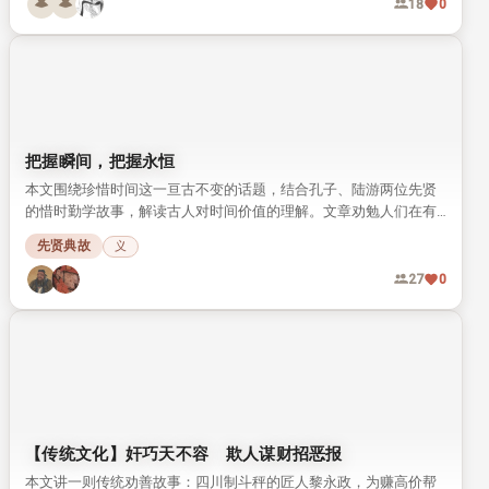
拥戴。 面对水患后仍未免除的不合理赋税，他自掏俸禄甚至家财完
成勘测，最终为百姓减除了多余负担，这段事迹记载于《清史稿》
正史故事
中。
30
0
【传统文化】行善传家 厚德望族
西汉南阳人樊重治家有方、一生乐善好施，以厚德立身传家。 樊重
子孙传承家风，一门多侯，成为当时人人称颂的名门望族。
正史故事
礼仪
行善
礼
18
0