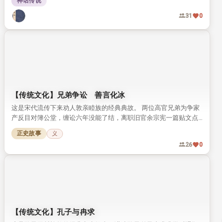
这是出自《后汉书》的东汉历史小故事，讲述朱晖重诺守信、重义
轻利的事迹。 朱晖坚守心中承诺照料故去友人的家眷，还把本该给
自家儿子的做官机会让给友人遗孤，尽显古人行善重德的风骨。
正史故事
行善
信
义
37
0
从《搜神记》浅谈神话的真实性
本文从干宝创作《搜神记》的缘由说起，结合正史记载厘清了干宝
的史学家身份，打破不少人对《搜神记》只是志怪小说的固有印
象。 文章梳理了中国历代由知名学者编撰的灵异记载，探讨神话背
神话传说
后的真实性，引发对中华传统神传文化传承现状的思考。
31
0