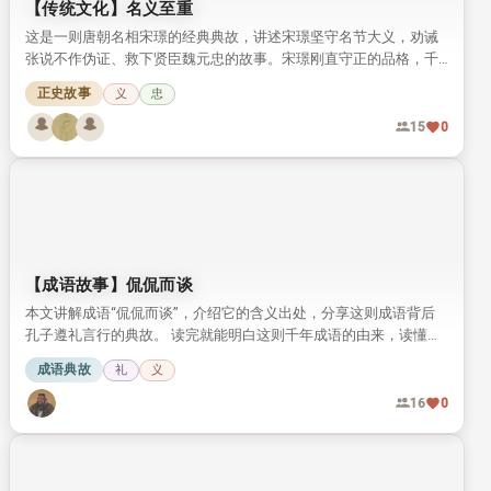
【传统文化】满族神话简介（3）
本文接前文内容，介绍满族神话中祖先神与保护神两类重要神话的
基本内容。文中列举多则流传下来的满族神话案例，展现出满族先
民独特的信仰与文化特质。
神话传说
信
16
0
【传统文化】名义至重
这是一则唐朝名相宋璟的经典典故，讲述宋璟坚守名节大义，劝诫
张说不作伪证、救下贤臣魏元忠的故事。宋璟刚直守正的品格，千
年来一直被世人称颂。
正史故事
义
忠
15
0