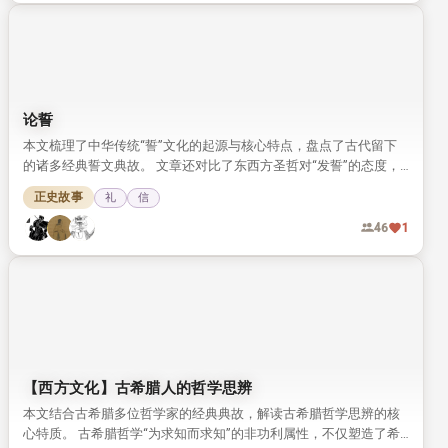
教化也被司马迁写入史书盛赞。
文化漫谈
孝
23
0
【成语故事】画龙点睛
这是常用成语「画龙点睛」的完整典故，出自唐代典籍记载，讲的
是南朝画家张僧繇的神奇作画传说。 如今画龙点睛常用来比喻说
话、写文章时在关键处点明主旨，让内容更传神有力。
成语典故
36
0
论誓