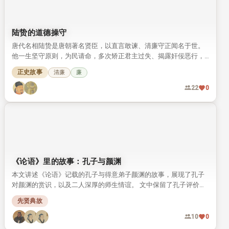
【成语故事】侃侃而谈
本文讲解成语“侃侃而谈”，介绍它的含义出处，分享这则成语背后
孔子遵礼言行的典故。 读完就能明白这则千年成语的由来，读懂孔
子言传身教践行周礼的故事。
成语典故
礼
义
16
0
陆贽的道德操守
唐代名相陆贽是唐朝著名贤臣，以直言敢谏、清廉守正闻名于世。
他一生坚守原则，为民请命，多次矫正君主过失、揭露奸佞恶行，