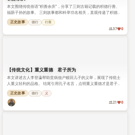
北魏重臣崔浩为何死于非命
本文结合正史史料，梳理北魏重臣崔浩从权倾朝野到死于非命的前
后经历。崔浩因狂傲过线惹祸，最终落得身死族灭的下场，太武帝
拓跋焘也未得善终。
正史故事
25
0
积善余庆
本文围绕传统俗语“积善余庆”，分享了三则古籍记载的积德行善、
福荫子孙的故事。 三则故事都和科举功名相关，直观传递了积德传
家的传统文化理念。
正史故事
德行
行善
37
0