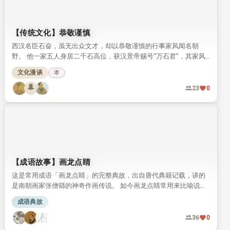
《诗经》中展现的女子四德
《诗经·周南·桃夭》是流传千古的贺嫁名篇，诗中暗藏古人认可的理
想女子标准。 本文结合原诗文本、传统典故与五行文化，拆解《桃
夭》中提到的女子四德内涵，带你读懂传统婚恋文化中的女性品德
诗词文话
礼
要求。
52
0
【传统文化】恭敬谨慎
西汉名臣石奋，虽无出众文才，却以恭敬谨慎的行事家风闻名朝
野。 他一家五人身居二千石高位，获汉景帝赐号“万石君”，其家风