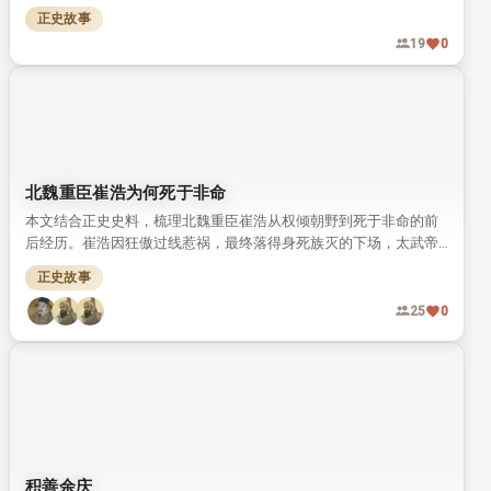
本文梳理了中华传统“誓”文化的起源与核心特点，盘点了古代留下
的诸多经典誓文典故。 文章还对比了东西方圣哲对“发誓”的态度，
发现二者对誓的庄重要求高度契合。
正史故事
礼
信
46
1
【西方文化】古希腊人的哲学思辨
本文结合古希腊多位哲学家的经典典故，解读古希腊哲学思辨的核
心特质。 古希腊哲学“为求知而求知”的非功利属性，不仅塑造了希
腊民族性格，还推动了早期科学理论体系的发展。
正史故事
19
0