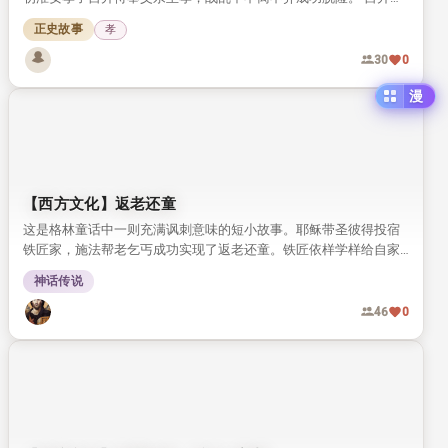
【传统文化】利心不动道心存 暗施阴德天神助
这是一则劝人向善的传统古德故事，讲述唐代读书人林积拾得巨量
宝珠，不贪私财，千方百计物归原主的经历。 故事印证了“积善之家
必有余庆”的古训，传递了修心积德的传统文化理念。
神话传说
37
1
【传统文化】城隍神助孝子
这是一则出自明代笔记《涌幢小品》的传统劝善故事，讲述宋末元
初淮安孝子吕升侍奉父亲至孝，战乱中不离不弃成功脱险。 吕升家
的杏园被土豪霸占，求助城隍神后神明显灵惩戒恶人，最终帮孝子
正史故事
孝
收回园地，传递了百善孝为先的传统价值观。
30
0
漫