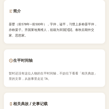
简介
晏婴（前578年—前500年），字仲，谥平，习惯上多称晏平仲，
亦称晏子。齐国莱地夷维人，祖籍为宋国[1][2]。春秋后期外交
家、思想家。
生平时间轴
暂时还没有这位人物的生平时间轴，不妨往下看看「相关典故」
里的文章，从故事里走近 TA。
相关典故 / 史事记载