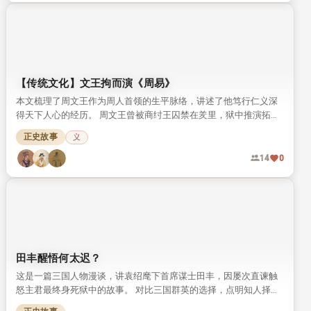
【传统文化】文王拘而演《周易》
本文梳理了周文王作为周人首领的生平脉络，讲述了他笃行仁义深
得天下人心的经历。 周文王曾被商纣王囚禁在羑里，狱中推演拓展
《周易》，将八卦发展为六十四卦，留下了“文王拘而演《周易》”
正史故事
义
的千古文化典故。
14
0
田丰醒悟何太迟？
这是一篇三国人物漫谈，讲袁绍麾下首席谋士田丰，因屡次直谏触
怒主君最终身死狱中的故事。 对比三国群英的选择，点明知人择
主、明哲远祸的人生道理，读来引人深思。