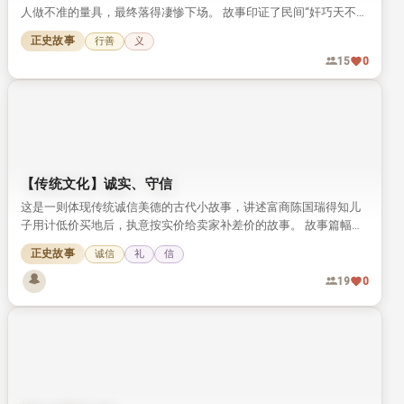
人做不准的量具，最终落得凄惨下场。 故事印证了民间“奸巧天不
容”的善恶观，劝人不可为了钱财违背道义。
正史故事
行善
义
15
0
【传统文化】诚实、守信
这是一则体现传统诚信美德的古代小故事，讲述富商陈国瑞得知儿
子用计低价买地后，执意按实价给卖家补差价的故事。 故事篇幅短
小，却将传统文化中诚实守信的可贵品质展现得十分鲜活。
正史故事
诚信
礼
信
19
0