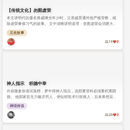
【传统文化】勿图虚荣
本文讲明代抗倭名将戚继光年少时，父亲戚景通对他严格管教，戒
除虚荣奢侈习气的故事。 文中清晰讲明道理：贪图虚荣会消磨大
志，难成一番事业。
正史故事
19
0
神人指示 积德中举
许叔微参加省试落榜，梦中得神人指点，说想要登科必须要积累阴
德。 他因家贫无力赈济穷人，便钻研医术行医救人，后来果然应验
神示得中举人。
神话传说
20
0