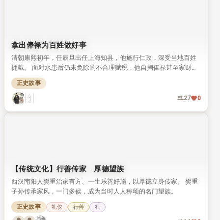
拿出俸禄为百姓做好事
清朝康熙初年，任辰旦出任上海知县，他施行仁政，深受当地百姓
拥戴。 面对水患后仍未免除的不合理赋税，他自掏俸禄甚至家财完
成勘测，最终为百姓减除了多余负担，这段事迹记载于《清史稿》
正史故事
中。
27
0
【传统文化】行善传家 厚德望族
西汉南阳人樊重治家有方、一生乐善好施，以厚德立身传家。 樊重
子孙传承家风，一门多侯，成为当时人人称颂的名门望族。
正史故事
礼仪
行善
礼