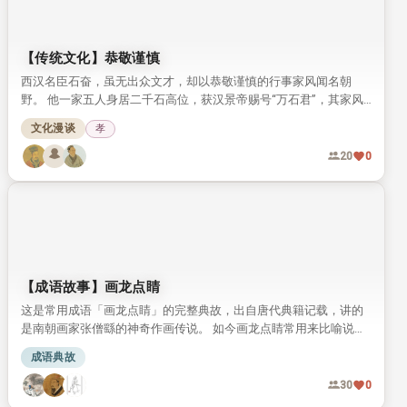
【传统文化】恭敬谨慎
西汉名臣石奋，虽无出众文才，却以恭敬谨慎的行事家风闻名朝
野。 他一家五人身居二千石高位，获汉景帝赐号“万石君”，其家风
教化也被司马迁写入史书盛赞。
文化漫谈
孝
20
0
【成语故事】画龙点睛
这是常用成语「画龙点睛」的完整典故，出自唐代典籍记载，讲的
是南朝画家张僧繇的神奇作画传说。 如今画龙点睛常用来比喻说
话、写文章时在关键处点明主旨，让内容更传神有力。
成语典故
30
0