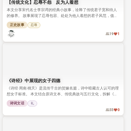
【传统文化】忍辱不怨 反为人着想
本文分享宋代名士李宗谔的经典小故事，诠释了传统君子宽和待人
的修养。 故事展现了忍辱包容、处处为他人着想的君子风范，值得
我们细细品读。
正史故事
忍辱
19
1
《诗经》中展现的女子四德
《诗经·周南·桃夭》是流传千古的贺嫁名篇，诗中暗藏古人认可的理
想女子标准。 本文结合原诗文本、传统典故与五行文化，拆解《桃
夭》中提到的女子四德内涵，带你读懂传统婚恋文化中的女性品德
诗词文话
礼
要求。
55
0