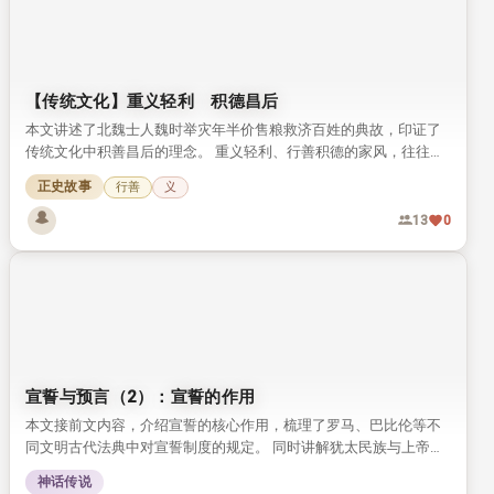
【传统文化】重义轻利 积德昌后
本文讲述了北魏士人魏时举灾年半价售粮救济百姓的典故，印证了
传统文化中积善昌后的理念。 重义轻利、行善积德的家风，往往会
惠及后世子孙，这一观念流传千年，至今仍有启发意义。
正史故事
行善
义
13
0
宣誓与预言（2）：宣誓的作用
本文接前文内容，介绍宣誓的核心作用，梳理了罗马、巴比伦等不
同文明古代法典中对宣誓制度的规定。 同时讲解犹太民族与上帝立
约的传统，以及赎罪日解除未践誓约的相关习俗。
神话传说