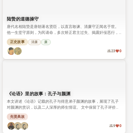
陆贽的道德操守
唐代名相陆贽是唐朝著名贤臣，以直言敢谏、清廉守正闻名于世。
他一生坚守原则，为民请命，多次矫正君主过失、揭露奸佞恶行，
留下诸多经世名言与高尚风范，至今仍被人称道。
正史故事
清廉
廉
23
0
《论语》里的故事：孔子与颜渊
本文讲述《论语》记载的孔子与得意弟子颜渊的故事，展现了孔子
对颜渊的赏识，以及二人深厚的师生情谊。 文中保留了孔子评价颜
渊的经典原文，还原了颜渊贤德好学的儒者形象。
先贤典故
9
0