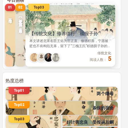
Top01
02
03
两个继母
【神传文化】贪色妄想 天理难欺
传统文化
传统文化
【传统文化】修养德行 福报子孙
阅
阅
本文讲述北宋名臣王佑为官正直、修德积善，宁愿被
读
读
贬也不肯构陷无辜，留下了“三槐王氏”积德荫子孙的经
人
人
典典故。 北宋文豪苏轼专为此事写下《三槐堂铭》，
数：
数：
传统文化
传颂修身积德、福报绵长的道理。
18
5
5
阅读人数：
热度总榜
传统文化
Top01
134
阅读人数：
两个继母
传统文化
Top02
110
阅读人数：
条侯的宿命
传统文化
Top03
101
奸计害忠良 受报祸后嗣
阅读人数：