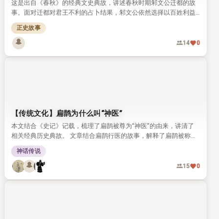
这是出自《春秋》的经典文史典故，讲述春秋时期邾文公迁都的故
事。面对迁都对君王不利的占卜结果，邾文公依然选择以百姓利益
为先。他的做法被古人评价为“知天命”，成为流传千年的君道佳
正史故事
话。
14
0
【传统文化】扁鹊为什么叫“神医”
本文结合《史记》记载，梳理了扁鹊被尊为“神医”的由来，讲清了
相关经典历史典故。 文章结合扁鹊行医的故事，解释了扁鹊被称为
神医的原因，也探讨了后世难出这类神医的根源。
神话传说
15
0