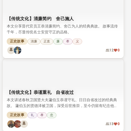
【传统文化】清廉简约 舍己施人
本文分享晋代官员王恭清廉简约、舍己为人的经典典故。 故事流传
千年，尽显传统名士安贫守正的品格。
正史故事
清廉
正直
廉
孝
义
12
0
【传统文化】恭谨重礼 自省改过
本文讲述春秋卫国贤大夫蘧伯玉恭谨守礼、日日自省改过的经典典
故。 蘧伯玉的贤德泽被卫国，深受后世推崇，至今仍留有纪念他的
相关遗迹。
正史故事
礼
孝
忠
13
0