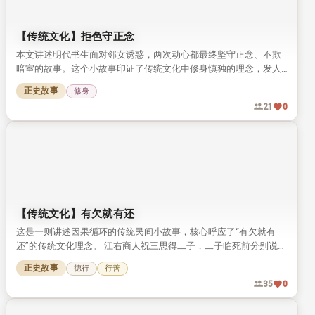
【传统文化】拒色守正念
本文讲述明代书生面对邻女诱惑，两次动心都最终坚守正念、不欺
暗室的故事。这个小故事印证了传统文化中修身慎独的理念，发人
深省。
正史故事
修身
21
0
【传统文化】有欠就有还
这是一则讲述因果循环的传统民间小故事，核心呼应了“有欠就有
还”的传统文化理念。 江右商人祝三思得二子，二子临死前分别说出
自己投胎前来还债、讨债的前世因果。 祝三思听从劝告积德行善，
正史故事
德行
行善
最终得子养老，得享善终。
35
0