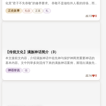
化里“君子不失恭敬”的修养要求。 恭敬不是做给外人看的排场，而
是藏在日常细节里的自律，值得今人品读参考。
正史故事
礼仪
正直
礼
13
0
【传统文化】满族神话简介（3）
本文接前文内容，介绍满族神话中祖先神与保护神两类重要神话的
基本内容。文中列举多则流传下来的满族神话案例，展现出满族先
民独特的信仰与文化特质。
神话传说
信
16
0