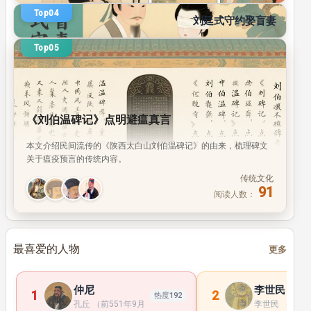
传统文化
Top04
94
刘廷式守约娶盲妻
阅读人数：
Top05
《刘伯温碑记》点明避瘟真言
本文介绍民间流传的《陕西太白山刘伯温碑记》的由来，梳理碑文
关于瘟疫预言的传统内容。
传统文化
91
阅读人数：
最喜爱的人物
更多
仲尼
李世民
1
2
热度192
孔丘 （前551年9月28日 —前479年4月11日 ）， 子 姓 ， 孔 氏 ， 
李世民 （598年