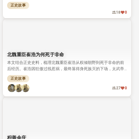
腊民族性格，还推动了早期科学理论体系的发展。
正史故事
18
0
北魏重臣崔浩为何死于非命
本文结合正史史料，梳理北魏重臣崔浩从权倾朝野到死于非命的前
后经历。崔浩因狂傲过线惹祸，最终落得身死族灭的下场，太武帝
拓跋焘也未得善终。
正史故事
27
0
积善余庆