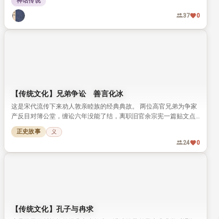
神话传说
后的真实性，引发对中华传统神传文化传承现状的思考。
37
0
【传统文化】兄弟争讼 善言化冰
这是宋代流传下来劝人敦亲睦族的经典典故。 两位高官兄弟为争家
产反目对簿公堂，缠讼六年没能了结，离职旧官余宗宪一篇贴文点
醒二人，最终兄弟放下争执重归于好。
正史故事
义
24
0
【传统文化】孔子与冉求