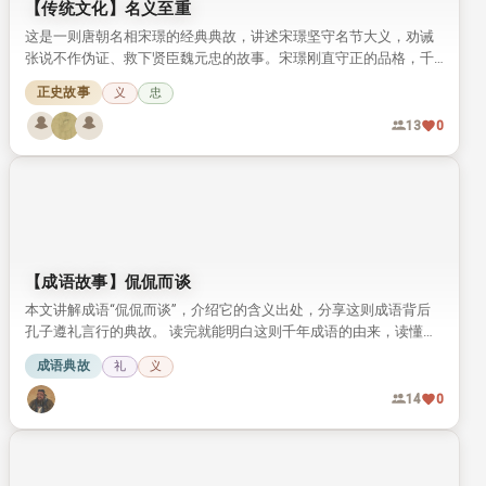
【传统文化】名义至重
这是一则唐朝名相宋璟的经典典故，讲述宋璟坚守名节大义，劝诫
张说不作伪证、救下贤臣魏元忠的故事。宋璟刚直守正的品格，千
年来一直被世人称颂。
正史故事
义
忠
13
0
【成语故事】侃侃而谈
本文讲解成语“侃侃而谈”，介绍它的含义出处，分享这则成语背后
孔子遵礼言行的典故。 读完就能明白这则千年成语的由来，读懂孔
子言传身教践行周礼的故事。
成语典故
礼
义
14
0