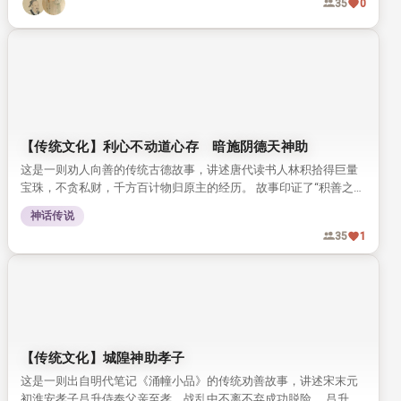
35
0
【传统文化】利心不动道心存 暗施阴德天神助
这是一则劝人向善的传统古德故事，讲述唐代读书人林积拾得巨量
宝珠，不贪私财，千方百计物归原主的经历。 故事印证了“积善之家
必有余庆”的古训，传递了修心积德的传统文化理念。
神话传说
35
1
【传统文化】城隍神助孝子
这是一则出自明代笔记《涌幢小品》的传统劝善故事，讲述宋末元
初淮安孝子吕升侍奉父亲至孝，战乱中不离不弃成功脱险。 吕升家