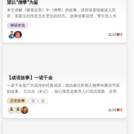
望以“僧孽”为鉴
本文讲解《聊斋志异》中《僧孽》的故事，讲述张某错被抓入冥
府，亲眼见到作恶兄长受惩的经历。 故事借事说理，警示世人作恶
自有报应，劝人以故事为鉴，守心向善。
神话传说
24
0
【成语故事】一诺千金
一诺千金是广为流传的经典成语，源自秦汉时期人物季布重信守诺
的故事。 它出自《史记》，核心寓意是教导人们说话算数、言而有
信。
正史故事
信
忠
34
0