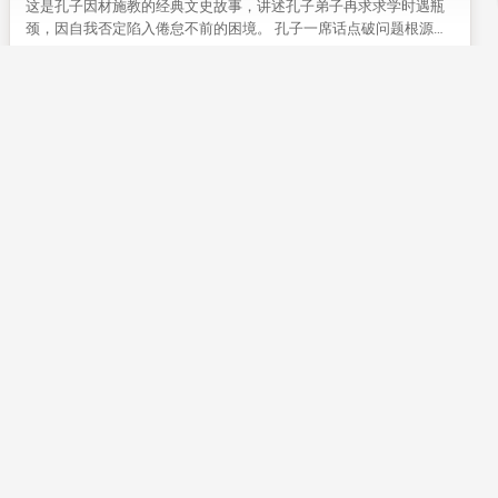
这是孔子因材施教的经典文史故事，讲述孔子弟子冉求求学时遇瓶
颈，因自我否定陷入倦怠不前的困境。 孔子一席话点破问题根源，
点醒冉求不要自我设限，这段典故至今仍能给普通人的成长带来启
先贤典故
礼
发。
19
0
文史漫谈：“妖不胜德”的启示
本文结合商朝多则典故，解读了古老观念“妖不胜德”的内涵。 从修
德兴国到失德亡国的对比，能给今人带来为人处世的启示。
正史故事
27
0