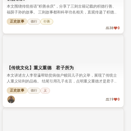
本文围绕传统俗语“积善余庆”，分享了三则古籍记载的积德行善、
福荫子孙的故事。 三则故事都和科举功名相关，直观传递了积德传
家的传统文化理念。
正史故事
德行
行善
38
0
【传统文化】重义重德 君子所为
本文讲述古人李登瀛帮助贫病佃户赎回儿子的义举，展现了传统士
人重义轻利的品格。 结尾引用孔子名言，点明重义重德才是君子所
为的核心观点。
正史故事
德行
义
19
0