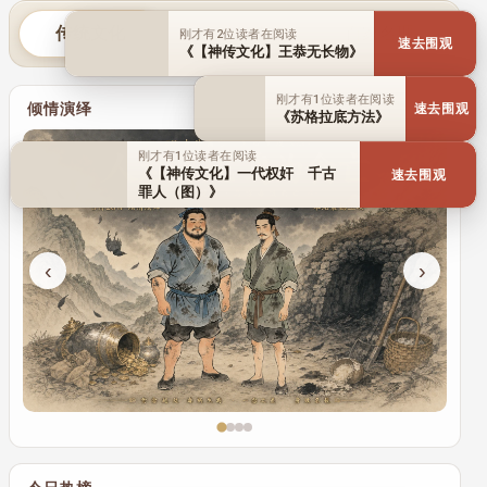
传统文化
历史人物
百家名理
刚才有2位读者在阅读
速去围观
《【神传文化】王恭无长物》
刚才有1位读者在阅读
倾情演绎
速去围观
《苏格拉底方法》
刚才有1位读者在阅读
《【神传文化】一代权奸 千古
速去围观
罪人（图）》
‹
›