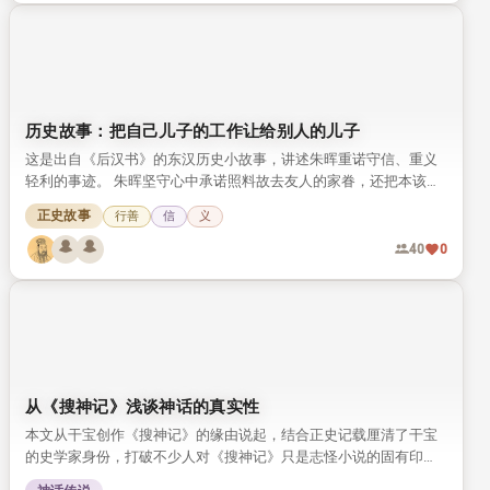
历史故事：把自己儿子的工作让给别人的儿子
这是出自《后汉书》的东汉历史小故事，讲述朱晖重诺守信、重义
轻利的事迹。 朱晖坚守心中承诺照料故去友人的家眷，还把本该给
自家儿子的做官机会让给友人遗孤，尽显古人行善重德的风骨。
正史故事
行善
信
义
40
0
从《搜神记》浅谈神话的真实性
本文从干宝创作《搜神记》的缘由说起，结合正史记载厘清了干宝
的史学家身份，打破不少人对《搜神记》只是志怪小说的固有印
象。 文章梳理了中国历代由知名学者编撰的灵异记载，探讨神话背