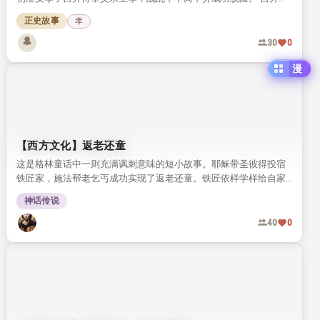
的杏园被土豪霸占，求助城隍神后神明显灵惩戒恶人，最终帮孝子
正史故事
孝
收回园地，传递了百善孝为先的传统价值观。
30
0
漫
【西方文化】返老还童
这是格林童话中一则充满讽刺意味的短小故事。耶稣带圣彼得投宿
铁匠家，施法帮老乞丐成功实现了返老还童。铁匠依样学样给自家
岳母改造，结果闹出了完全失控的乱子。
神话传说
40
0