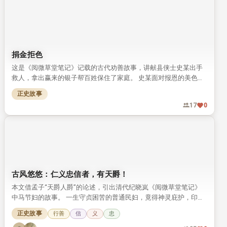
捐金拒色
这是《阅微草堂笔记》记载的古代劝善故事，讲献县侠士史某出手
救人，拿出赢来的银子帮百姓保住了家庭。 史某面对报恩的美色严
词拒绝，最终积累阴德，在全村大火中保住了一家三口的性命。
正史故事
17
0
古风悠悠：仁义忠信者，有天爵！
本文借孟子“天爵人爵”的论述，引出清代纪晓岚《阅微草堂笔记》
中马节妇的故事。 一生守贞困苦的普通民妇，竟得神灵庇护，印证
了“仁义忠信者自有天爵”的道理。
正史故事
行善
信
义
忠