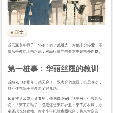
正文
戚景通老年得子，56岁才有了戚继光，对他十分疼爱，不
仅亲手教他读书习武，对品行修养的要求更是格外严格。
第一桩事：华丽丝履的教训
戚继光13岁那年，某天穿了一双考究的丝履，心里喜欢，
忍不住在院子里多走了好几趟。
这事被父亲戚景通看见，他把戚继光叫到书房，生气训斥
说：「穿了好鞋子，必定还想穿好衣服；穿了好衣服，必
定还想吃好食物。你小小年纪就贪图吃穿，将来肯定会