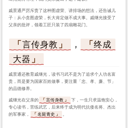
戚景通严厉斥责了这种图虚荣、讲排场的想法，还告诫儿
子：从小贪图虚荣，长大肯定做不成大事。戚继光接受了
父亲的批评，领着工匠只装了四扇雕花门。
言传身教
，
终成
大器
戚景通还教育戚继光，读书习武不是为了追求个人功名富
贵，而是要为国家百姓做事，要注重「忠、孝、廉、节」
的品德修养。
戚继光在父亲的
言传身教
下，一生只求温饱安心，
专心读书，苦练武艺，后来终于成为明代抗倭名将、杰出
的军事家，
名留青史
。