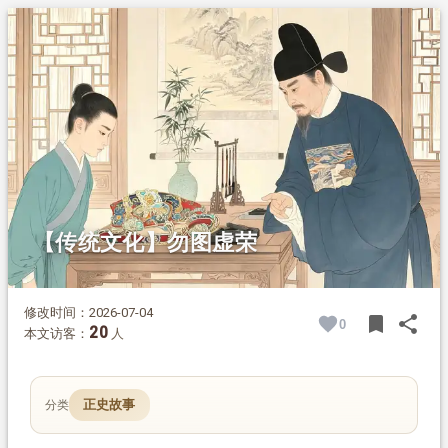
1.
摘要
2.
正文
2.1.
第一桩事：华丽丝履的教训
2.2.
第二桩事：雕花门的警醒
2.3.
言传身教，终成大器
2.4.
为何要戒虚荣
【传统文化】勿图虚荣
修改时间：2026-07-04
bookmark
share
0
BOOK
SH
20
本文访客：
人
正史故事
分类