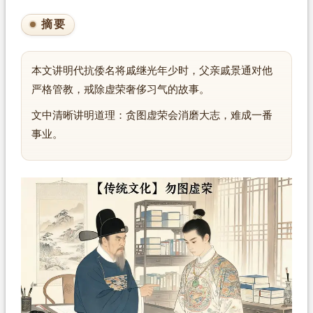
摘要
本文讲明代抗倭名将戚继光年少时，父亲戚景通对他
严格管教，戒除虚荣奢侈习气的故事。
文中清晰讲明道理：贪图虚荣会消磨大志，难成一番
事业。