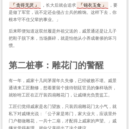
贪得无厌
，长大后就会追求
锦衣玉食
，要
是做了军官，说不定还会侵占士兵的粮饷。这样下去，你
根本守不住父辈的事业。」
后来即便知道这双丝履是外祖父送的，戚景通还是让儿子
把鞋子脱下来，当场撕碎，就是怕他从小养成奢侈的坏习
惯。
第二桩事：雕花门的警醒
有一年，戚家十几间茅屋年久失修，已经破败不堪。戚景
通请来工匠翻修，想着要留个接待朝廷官员的像样场所，
就吩咐工匠在正厅装四扇雕花门，让戚继光负责监工。
工匠们觉得戚家是名门望族，只装四扇雕花门太小气，就
私下对戚继光说：「公子家是将门，家大业大，应该里外
门户都做雕花，一共十二扇，才配得上戚家的声望。」戚
继光觉得有理，就向父亲提出了这个建议。