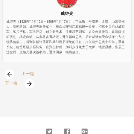
戚继光
戚继光（1528年11月12日—1588年1月17日），字元敬，号南塘、孟诸，山东登州
人，明朝将领。戚继光出身军户，奉命戍守浙江和福建十多年，招募士兵组成戚家
军，练兵严格，军法严厉，创立新战术，注重武艺训练，多次击败倭寇，肃清闽浙
的倭乱，战迹彪炳，从参将多番转迁，升任福建总兵。后来戚继光受命镇守北方边
境防范蒙古，得到首辅张居正和兵部尚书谭纶的信任，担任蓟州总兵十四年，重修
长城，建造塔楼加强防务，官拜左都督，加封少保兼太子太保，地位显赫。张居正
过世后，戚继光屡次被参劾，退休回乡，晚境凄凉。
arrow_back
上一篇
arrow_forward
下一篇
Twitter
Facebook
Google