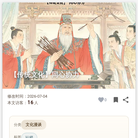
1.
摘要
2.
正文
2.1.
典故由来
2.2.
道理传承
【传统文化】同心协力
修改时间：2026-07-04
bookmark
share
0
BOOK
SH
16
本文访客：
人
文化漫谈
分类
标签
社稷