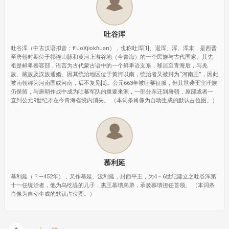
吐谷浑
吐谷浑（中古汉语拟音：tʰuoXjɨokɦuən），也称吐浑[1]、退浑、浑、浑末，是西晋
至唐朝时期位于祁连山脉和黄河上游谷地（今青海）的一个民族与古代国家。其先
祖是鲜卑慕容部，语言为古代蒙古语中的一个鲜卑语支系，移居至青海后，与羌
族、藏族及汉族通婚。因其统治地区位于黄河以南，统治者又被封为“河南王”，因此
被南朝称为河南国或河南，后不复见[2]。公元663年被吐蕃征服，但其世袭王室汗族
仍保留，与唐朝作战中成为吐蕃军队的重要来源，一部分东迁到唐朝，原部或者一
直到公元9世纪才在今青海省境内消失。 （本词条肖像为自动生成的默认占位图。）
慕利延
慕利延（？—452年），又作慕延、没利延，封西平王，为4－6世纪建立之吐谷浑第
十一任统治者，他为乌纥堤的儿子，惠王慕璝弟弟，承袭慕璝担任首领。 （本词条
肖像为自动生成的默认占位图。）