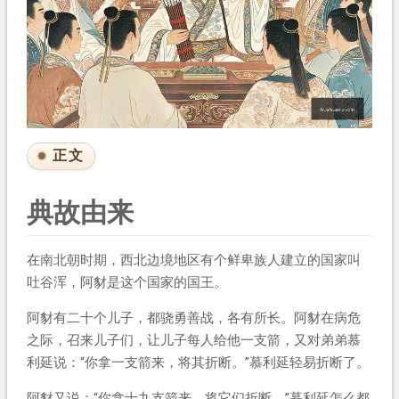
正文
典故由来
在南北朝时期，西北边境地区有个鲜卑族人建立的国家叫
吐谷浑，阿豺是这个国家的国王。
阿豺有二十个儿子，都骁勇善战，各有所长。阿豺在病危
之际，召来儿子们，让儿子每人给他一支箭，又对弟弟慕
利延说：“你拿一支箭来，将其折断。”慕利延轻易折断了。
阿豺又说：“你拿十九支箭来，将它们折断。”慕利延怎么都