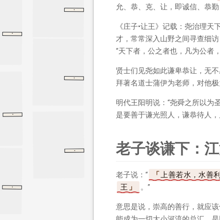
允、恭、克、让，即诚信、恭勤
·
精诚
文子
精诚
《庄子•让王》记载：尧治理天
·
第二十二章
第二十二章
道德经
才，常常深入山野之间寻查细访
“天下者，公之者也，凡为公者
贤士们见尧如此谦卑恭让，无不
·
西铭
张载
拜著名道士蒲伊为老师，对他极
西铭
明代王阳明说：“尧舜之所以为
是要善于谦光照人，谦恭待人，
·
谦德之效
了凡四训
谦德之效
老子谈谦下：江
·
论语
泰伯
泰伯
老子说：“
上善若水，水善
王
。”
·
大学
礼记
大学
意思是说，崇高的善行，就应该
能成为一切大小河流的总汇，是