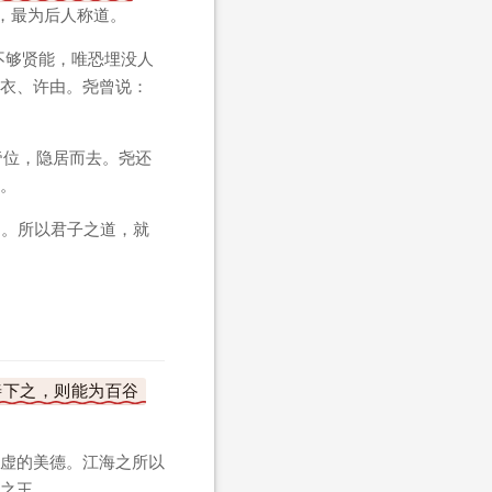
，最为后人称道。
不够贤能，唯恐埋没人
衣、许由。尧曾说：
帝位，隐居而去。尧还
。
。所以君子之道，就
善下之，则能为百谷
虚的美德。江海之所以
之王。