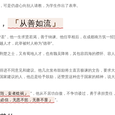
，可是仍虚心向别人请教，为学生作出了表率。
，
从善如流
智圣”，他一生求贤若渴，善于纳谏。他任宰相后，在成都南方筑一招
越人才，此举被时人称为“德举”。
荆楚之士，又有蜀地人才，也有魏吴降将，其包容四海的襟怀、容人
得进不同意见和建议。他几次发布鼓励将士直言极谏的文告，要求大
国家建议的人，他总是给予鼓励，还赞赏这种忠于国家的精神，说大
招毁，妄者稔祸
”，他从不居功自傲，不争功诿过，勇于承担责任
罚必信，无恶不惩，无善不显
”。