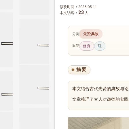
修改时间：2026-05-11
23
本文访客：
人
第八章、道德经
先贤典故
分类
·
章、
·
道德经
第八
道德经
·
·
标签
修身
耻
侯城杂诫
方孝孺
明
方孝孺
摘要
·
本文结合古代先贤的典故与论
大禹谟
大禹谟
尚书
·
尚书
尧典
尧典
文章梳理了古人对谦德的实践