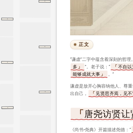
·
公冶长
公冶长
论语
·
第二章
道德经
第二章
正文
·
成公八年
成公八年
左传
“谦虚”二字中蕴含着深刻的哲理
·
古代题画诗
咏竹
咏竹
多
”。老子说：“
不自以
能够成就大事
。”
谦虚是放开心胸容纳他人、尊重
·
出自己，
见贤思齐焉，见不
谦德之效
了凡四训
谦德之效
·
论语
里仁
里仁
唐尧访贤让
《尚书•尧典》开篇描述尧德：“