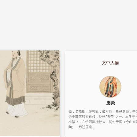
文中人物
唐尧
尧，名放勋，伊祁姓，谥号尧，史称唐尧，中
说中部落联盟首领，位列“五帝”之一。出生于
小渚上，在伊河流域长大，初封于陶（今山东
陶），后迁居唐...