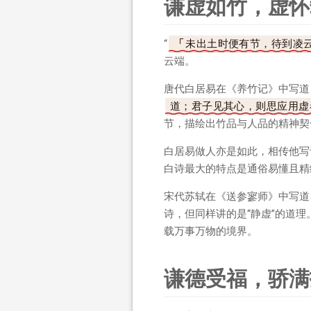
谦虚如竹，虚怀
“
未出土时便有节，待到凌
云端。
唐代白居易在《养竹记》中写道
道；君子见其心，则思应用虚
节，描绘出竹品与人品的精神契
白居易做人亦是如此，相传他写
白诗最大的特点是通俗易懂且精
宋代苏轼在《送参寥师》中写道：
诗，但同样讲的是“静虚”的道
载万事万物的境界。
谦德受福，骄满