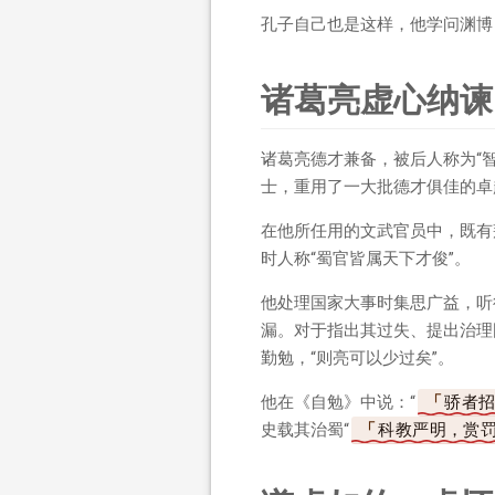
孔子自己也是这样，他学问渊博
诸葛亮虚心纳谏
诸葛亮德才兼备，被后人称为“
士，重用了一大批德才俱佳的卓
在他所任用的文武官员中，既有
时人称“蜀官皆属天下才俊”。
他处理国家大事时集思广益，听
漏。对于指出其过失、提出治理
勤勉，“则亮可以少过矣”。
他在《自勉》中说：“
骄者
史载其治蜀“
科教严明，赏