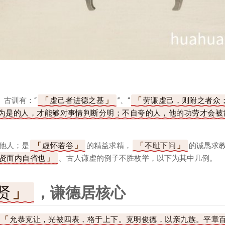
。古训有：“
虚己者进德之基
”、“
劳谦虚己，则附之者众
为是的人，才能够对事情判断分明；不自夸的人，他的功劳才会被
他人；是
虚怀若谷
的精益求精，
不耻下问
的诚恳求
贤而内自省也
。古人谦虚的例子不胜枚举，以下为其中几例。
贤
，谦德居核心
允恭克让，光被四表，格于上下。克明俊德，以亲九族。平章