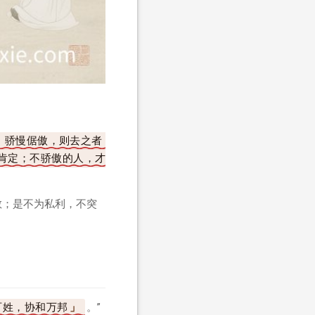
；骄慢倨傲，则去之者
肯定；不骄傲的人，才
教；是不为私利，不突
百姓，协和万邦
。”