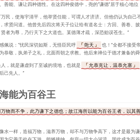
、善能、谦让四种德性。在这四种俊德中，尧的“谦德”居于核心地位
下万民，使海宇清平，他举贤任能，可谓人才济济。但他仍认为自己
，求贤问道。他曾先后四次将天子位让给有道名士：方回、善卷、披
，贤者为尊，乃行天下之大道也。某德薄才疏，深恐贻误苍生。”
感佩说：“忧民深切如斯，无怪臣民呼
尧天
也！”全都不接受
为恭敬，执弟子之礼，北面而朝之求教。他后来禅位于德才兼备的舜
圣人，就是谦虚到了至诚的境地，也就是
允恭克让，温恭允塞
后己先人。”
海能为百谷王
利万物而不争，此乃谦下之德也；故江海所以能为百谷王者，以其
像水一样，造福万物，滋养万物，却不与万物争高下，这才是最为谦
因为它善于处在下游，能够接纳、包容一切大小河流，因此成为百谷