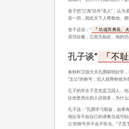
老子把“江海”比作“圣人”，认
容一切，因此天下人尊敬他、拥
老子还说：“
功成而弗居。
居功自傲，正因为如此，他的功
孔子谈“
不
春秋时卫国大夫孔圉聪明好学，
“文公”的称号，后人就尊称他为
孔子的学生子贡也是卫国人，他
比他更杰出的人还很多，为什么赐
孔子说：“孔圉学习勤奋，如果
地位等不如自己的请教当成可耻
公’的称号并不会不恰当。”子贡