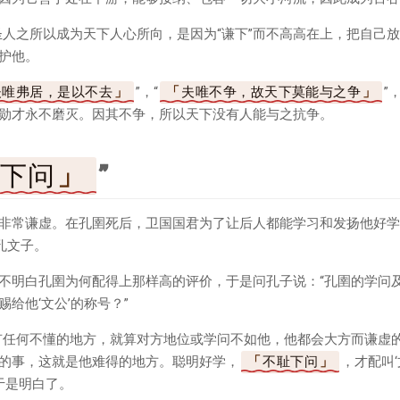
为圣人之所以成为天下人心所向，是因为“谦下”而不高高在上，把自己
护他。
夫唯弗居，是以不去
”，“
夫唯不争，故天下莫能与之争
”
勋才永不磨灭。因其不争，所以天下没有人能与之抗争。
耻下问
”
非常谦虚。在孔圉死后，卫国国君为了让后人都能学习和发扬他好学
孔文子。
不明白孔圉为何配得上那样高的评价，于是问孔子说：“孔圉的学问
给他‘文公’的称号？”
有任何不懂的地方，就算对方地位或学问不如他，他都会大方而谦虚
的事，这就是他难得的地方。聪明好学，
不耻下问
，才配叫‘
于是明白了。