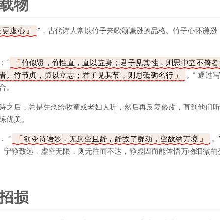
载物
云更虚心
”，古代诗人常以竹子来歌颂谦逊的品格。竹子心怀谦逊
：“
竹似贤，竹性直，直以立身；君子见其性，则思中立不倚者
者。竹节贞，贞以立志；君子见其节，则思砥砺名行
。” 通过
合。
诗之后，总是先念给牧童或老妇人听，然后再反复修改，直到他们听
练优美。
 “
欲令诗语妙，无厌空且静；静故了群动，空故纳万境
。
理。宁静致远，虚空无限，则无往而不达，静虚因而能体悟万物细微的
招损