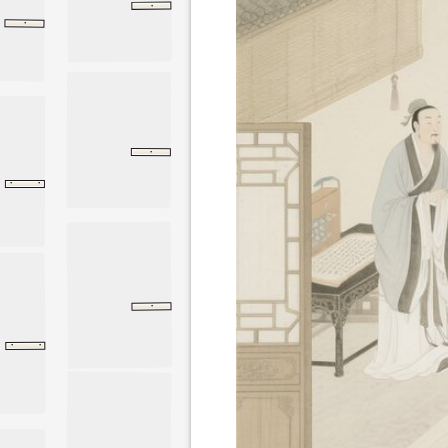
·
庄子
让王
让王
·
送参寥师
送参寥师
苏轼
·
公冶长
论语
公冶长
·
·
抱朴子
外篇
骄
外篇
·
第十五章
第十五章
道德经
·
·
亮传
蜀书
三国志
蜀书