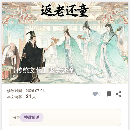
1.
摘要
2.
正文
2.1.
淮南王求道遇仙的故事
2.2.
典故背后的观点
【传统文化】返老还童
修改时间：2026-07-04
bookmark
share
0
BOOK
SH
21
本文访客：
人
神话传说
分类