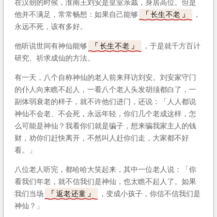
在汉朝的时候，淮南王刘安是皇室亲戚，身居高位。但是
他并不满足，常常畅想：如果自己能够
长生不老
，
永远不死，该有多好。
他听说世间有神仙能够
长生不老
，于是就千方百计
研究、祈求成仙的方法。
有一天，八个自称神仙的老人前来拜访刘安。刘安家守门
的仆人向来瞧不起人，一看八个老人头发胡须都白了，一
副体弱衰老的样子，就不许他们进门，还说：「人人都说
神仙不会老、不会死，永远年轻，你们几个老成这样，怎
么可能是神仙？我看你们就是骗子，想来骗我家主人的钱
财，劝你们赶快离开，不然叫人赶你们走，大家都不好
看。」
八位老人听完，都哈哈大笑起来，其中一位老人说：「你
看我们年老，就不信我们是神仙，也太瞧不起人了。如果
我们当场
返老还童
，变成小孩子，你信不信我们是
神仙？」