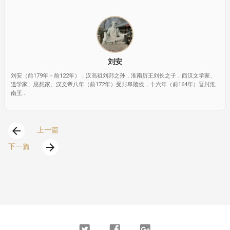
刘安
刘安（前179年－前122年），汉高祖刘邦之孙，淮南厉王刘长之子，西汉文学家、
道学家、思想家。汉文帝八年（前172年）受封阜陵侯，十六年（前164年）晋封淮
南王...
arrow_back
上一篇
arrow_forward
下一篇