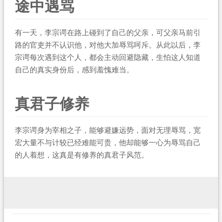
途中遇骂
有一天，李宗谔在路上碰到了自己的父亲，可父亲马前引
路的官吏并不认识他，对他大加辱骂呵斥。从此以后，李
宗谔每次遇到这个人，都会主动回避隐藏，生怕这人知道
自己的真实身份后，感到羞愧难当。
真君子修养
李宗谔身为宰相之子，能够避嫌远势，面对无理辱骂，宽
宏大量不与计较已经难能可贵，他却能够一心为辱骂自己
的人着想，这真是有修养的真君子风范。