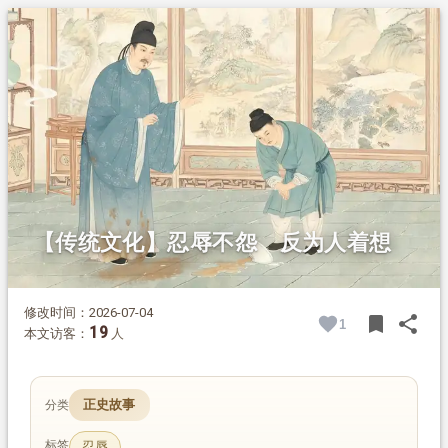
1.
摘要
2.
正文
2.1.
人物出身
2.2.
途中遇骂
2.3.
真君子修养
【传统文化】忍辱不怨 反为人着想
修改时间：2026-07-04
bookmark
share
1
BOOK
SH
19
本文访客：
人
正史故事
分类
标签
忍辱