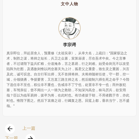
文中人物
李宗谔
真宗即位，拜起居舍人，预重修《太祖实录》。从幸大名，上疏曰："国家驭边之
术，制胜之谋，将帅之短长，兵卫之众寡，宸算庙谟，尽在吾术中矣。今之言事
者，不过请陛下益兵贮粮，分道掩杀，言之甚易，行之则难。始受命则无不以攻坚
陷阵为壮图，及遇敌则惟以闭垒塞关为上计，孤君父之重委，致生灵之重困，兴言
及此，诚可叹息。自古行军出师，无不首择将帅。夫将帅随材任使，守一郡，控一
城，分领骁勇，争据要害，又岂直三路主帅之名，然后能制六师生死之命乎？今陛
下选任非不至也，权位非不重也，告戒非不丁宁也，处置非不专一也；而外敌犯
塞，车驾亲征，曾不闻出一人一骑为之救助，不知深沟高垒，秣马厉兵，欲安用
哉？臣以为临军易帅，拔卒为将，在此时也。有功者拔于朝，不用者戮于市，亦此
时也。惟陛下图之。然后下哀痛之诏，行蠲复之恩。回鸾上都，垂衣当宁，岂不盛
哉。"
arrow_back
上一篇
arrow_forward
下一篇