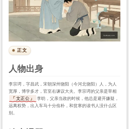
正文
人物出身
李宗谔，字昌武，宋朝深州饶阳（今河北饶阳）人，为人
宽厚，博学多才，官至右谏议大夫。李宗谔的父亲是宰相
文正公
李昉，父亲当政的时候，他总是避开嫌疑，
远离权势，出入车马十分俭朴，和贫寒的读书人没什么区
别。