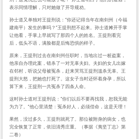
表示同情理解，只对她做了开导规劝。
孙士道又单独对王提刑说：“你还记得当年在南剑州（今福
建南平）发生的事吗？”王提刑想不起来。孙士道摊开手掌
让他看，手掌上早就写了那四个人的姓名。王提刑看完
后，低头不语，满脸都是后悔恐惧的样子。
原来，王提刑过去在南剑州任职时，当地出过一桩盗案，
他亲自办理此案，错杀了一对无辜夫妇。夫妇的女儿出嫁
在邻村，听说父母被冤杀，赶来哭骂王提刑滥杀无辜。王
提刑大怒，把她也打死了。这女子当时还怀着身孕，所以
算下来，王提刑一共冤杀了四条人命。
这时孙士道对王提刑说：“你们以后不要再找我，恕我无能
为力了。”他心里清楚：冤杀好人，必须偿命，这是天理！
果然，没过多久，王提刑就死了。那位被附身的病女，也
完全恢复了正常，依旧清秀庄重。（事据《夷坚丁志》第
二卷）