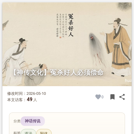
1.
摘要
2.
正文
【神传文化】冤杀好人必须偿命
修改时间：2026-05-10
bookmark
share
0
BOOK
SH
49
本文访客：
人
神话传说
分类
标签
道法
附体