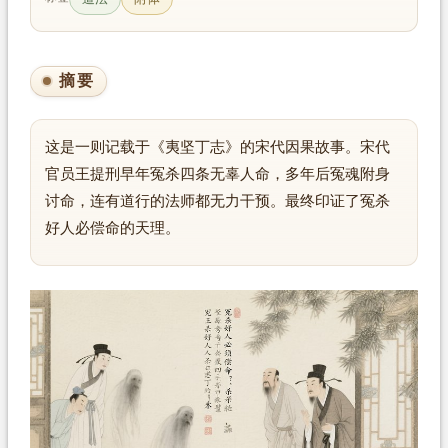
摘要
这是一则记载于《夷坚丁志》的宋代因果故事。宋代
官员王提刑早年冤杀四条无辜人命，多年后冤魂附身
讨命，连有道行的法师都无力干预。最终印证了冤杀
好人必偿命的天理。