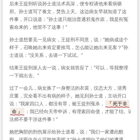
后来王提刑听说孙士道法术高深，便专程请他来看病驱
邪。孙士道写了奏文，焚告上天。这边病女早就知道了这
件事，开口说道：“孙士道只能治普通邪鬼作祟，我是衔冤
索命来的，他管不了这事！”
孙士道想要见一见病女，王提刑不同意，说：“她病成这个
样子，召唤她出来肯定要挨骂，怎么能让她出来见客？”孙
士道说：“没关系，去请一下试试。”
结果王提刑派人去一说，病女就答应了：“可以，等我整理
一下就出去。”
过了一会儿，病女换了一身整洁的衣裳，仪态大方，清秀
庄重，完全看不出有病的样子。她见到孙士道，主动开口
说：“我家四口人，都没有罪，被王提刑冤杀，
死于非
命
；我已经向天帝申诉，有理索回命债，才能了结。请
法师不要干涉这件事！”
她把胸部的刑伤展示给孙士道看，说：“我们一家遭此酷
刑，这冤仇怎么可能放手呢？”孙士道明白了他们的遭遇，