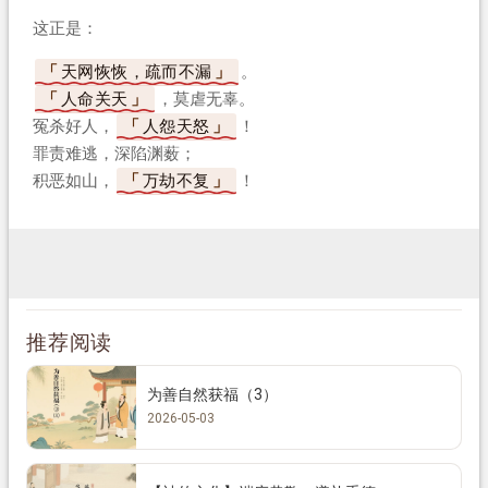
这正是：
天网恢恢，疏而不漏
。
人命关天
，莫虐无辜。
冤杀好人，
人怨天怒
！
罪责难逃，深陷渊薮；
积恶如山，
万劫不复
！
推荐阅读
为善自然获福（3）
2026-05-03