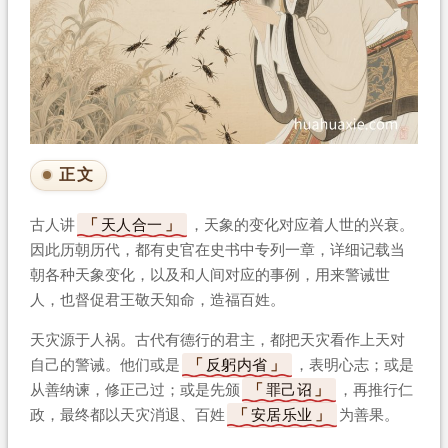
正文
古人讲
天人合一
，天象的变化对应着人世的兴衰。
因此历朝历代，都有史官在史书中专列一章，详细记载当
朝各种天象变化，以及和人间对应的事例，用来警诫世
人，也督促君王敬天知命，造福百姓。
天灾源于人祸。古代有德行的君主，都把天灾看作上天对
自己的警诫。他们或是
反躬内省
，表明心志；或是
从善纳谏，修正己过；或是先颁
罪己诏
，再推行仁
政，最终都以天灾消退、百姓
安居乐业
为善果。