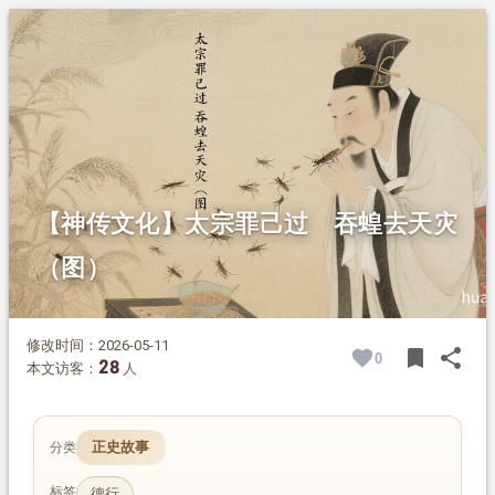
1.
摘要
2.
正文
2.1.
唐太宗吞蝗去灾的故事
【神传文化】太宗罪己过 吞蝗去天灾
（图）
修改时间：2026-05-11
bookmark
share
0
BOOK
SH
28
本文访客：
人
正史故事
分类
标签
德行