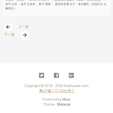
庙号 太宗 ，谥号 文皇帝 ，葬于 昭陵 。 唐高祖李渊 次子，母为窦氏（后追封为 太
穆皇后 ）。
arrow_back
上一篇
arrow_forward
下一篇
Twitter
Facebook
Google
Plus
Copyright ©
2018 - 2026
huahuaxie.com
粤ICP备17013466号-2
Powered by
Hexo
Theme -
Material