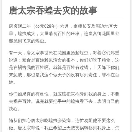
唐太宗吞蝗去灾的故事
唐贞观二年（公元628年）六月，京师长安及周边地区大
旱，蝗虫成灾，大量啃食百姓的庄稼，连皇宫御花园里都
能见到飞来的蝗虫。
有一天，唐太宗李世民在花园里拾起蝗虫，对着它们郑重
说道：粮食是百姓赖以活命的根本，你们却吃了粮食，这
是在祸害我的百姓啊。就算是百姓有过错，上天降下你们
来惩戒，那也是我这个做天子的没有尽到责任，罪不在百
姓。
你们如果真的有灵性，就应该把灾祸降到我的身上，不要
去祸害百姓。说完就要把手中的蝗虫吞下去，表明自己的
决心。
随从们担心唐太宗吃蝗虫会染病，连忙劝阻他不要这么
做。唐太宗却说：我正希望上天把灾祸转移到我身上，怎