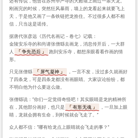
还有传说，他曾在苏州华严寺的大殿墙上画过一条大龙。
刚画完的时候，突然狂风暴雨，墙上的龙看起来就要飞上
天，于是他又画了一条铁链把龙拴住。不过很多人都不相
信，只当这是谣传。
据唐代张彦远《历代名画记－卷七》记载：
金陵安乐寺的和尚请张僧繇去画龙，消息传开后，一大群
人
争先恐后
跑到安乐寺，都想亲眼看看作画的情
形。
只见张僧繇
屏气凝神
，一言不发，没过多久就画好
了四条龙，可是四条龙都没有画眼睛。大家议论纷纷，都
不明白他为什么要这么做。
张僧繇说：“你们一定觉得奇怪吧！其实眼睛是龙的精神所
在，其他部分画好，也只是
有形无魂
，一旦加上眼
睛，龙就会拥有生命，到时候就会飞走了。”
众人都不信：“哪有给龙点上眼睛就会飞走的事？”