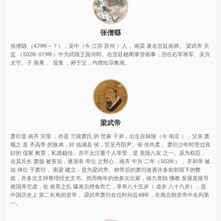
张僧繇
张僧繇 （479年—？），吴中（今 江苏 苏州 ）人， 南梁 著名宫廷画师。 梁武帝 天
监 （502年-519年）中为武陵王国侍郎、在宫廷秘阁掌管画事，历任右军将军、吴兴
太守。子 善果 、 儒童 ，师于父，均擅绘宗教画。
梁武帝
萧衍是 南齐 宗室 ，亦是 兰陵萧氏 的 世家 子弟，出生在秣陵（今 南京 ），父亲 萧
顺之 是 齐高帝 的族弟，封 临湘县 侯，官至丹阳尹。母 张尚柔 。萧衍少年时受过良
好的 儒家 教育，私德颇佳、亦不太注重个人享受，是 竟陵八友 之一。原为权臣，
在其兄长 萧懿 被害后，逐渐有 帝位 之野心，南齐 中兴 二年（502年）， 齐和帝 被
迫 禅位 于萧衍， 南梁 建立，是为梁武帝。称帝后的萧衍改善许多前朝留下的弊
政，并多次主持整理经史文书。然而晚年的他多次出家，倾力资助 佛教 发展直接导
致国库空虚，在 侯景之乱 爆发后绝食而亡，享寿八十五岁（ 虚岁 八十六岁），是
中国历史上 第二长寿的皇帝 。梁武帝萧衍在位时间近48年，在南北朝皇帝中名列第
一。