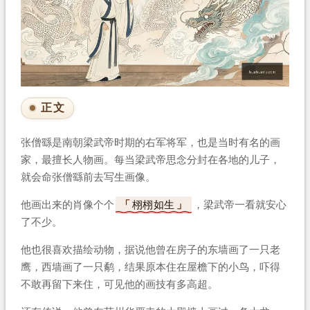
正文
张僧繇是南朝梁武帝时期的右军将军，也是当时有名的画
家，最擅长人物画。每当梁武帝思念分封在各地的儿子，
就会命张僧繇前去写生画像。
他画出来的肖像个个
栩栩如生
，梁武帝一看就安心
了不少。
他也很喜欢描绘动物，据说他曾在房子的东墙画了一只老
鹰，西墙画了一只鹬，结果原本住在屋檐下的小鸟，吓得
不敢再留下来住，可见他的画技有多高超。