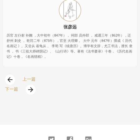
张彦远
历官 左仆射 补阙 ，大中初年（847年）， 祠部 员外郎 ， 咸通三年（862年），迁
舒州 刺史 ， 乾符二年（875年），官至 大理卿 。 大中 元年（847年）撰成《 历代
名画记 》。又尝从 崔龟从 、 李荀 写《续唐历》。博学有文辞，尤工书法，擅长 隶
书 ， 书《三祖大师碑阴记》、《山行诗》等。著有《法书要录》十卷，《历代名画
记》十卷，《名画猎精》。
arrow_back
上一篇
arrow_forward
下一篇