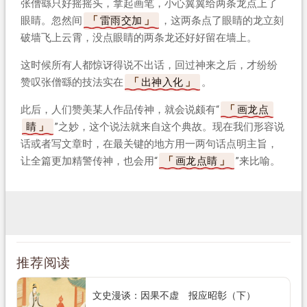
张僧繇只好摇摇头，拿起画笔，小心翼翼给两条龙点上了
眼睛。忽然间
雷雨交加
，这两条点了眼睛的龙立刻
破墙飞上云霄，没点眼睛的两条龙还好好留在墙上。
这时候所有人都惊讶得说不出话，回过神来之后，才纷纷
赞叹张僧繇的技法实在
出神入化
。
此后，人们赞美某人作品传神，就会说颇有“
画龙点
睛
”之妙，这个说法就来自这个典故。现在我们形容说
话或者写文章时，在最关键的地方用一两句话点明主旨，
让全篇更加精警传神，也会用“
画龙点睛
”来比喻。
推荐阅读
文史漫谈：因果不虚 报应昭彰（下）