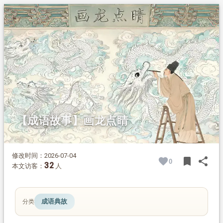
1.
摘要
2.
正文
【成语故事】画龙点睛
修改时间：2026-07-04
bookmark
share
0
BOOK
SH
32
本文访客：
人
成语典故
分类