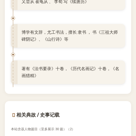
又尝从 崔龟从 、 李荀 写《续唐历》
博学有文辞，尤工书法，擅长 隶书 ， 书《三祖大师
碑阴记》、《山行诗》等
著有《法书要录》十卷，《历代名画记》十卷，《名
画猎精》
相关典故 / 史事记载
本站含该人物篇目（至多展示 30 篇）（2）