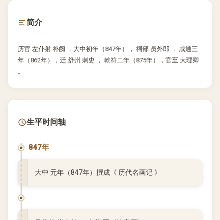
简介
历官 左仆射 补阙 ，大中初年（847年）， 祠部 员外郎 ， 咸通三
年（862年），迁 舒州 刺史 ， 乾符二年（875年），官至 大理卿
。
生平时间轴
847年
大中 元年（847年）撰成《 历代名画记 》