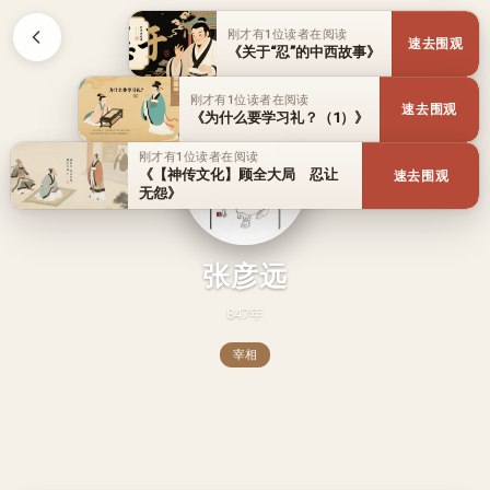
刚才有1位读者在阅读
速去围观
《关于“忍”的中西故事》
刚才有1位读者在阅读
速去围观
《为什么要学习礼？（1）》
刚才有1位读者在阅读
《【神传文化】顾全大局 忍让
速去围观
无怨》
张彦远
847年
宰相