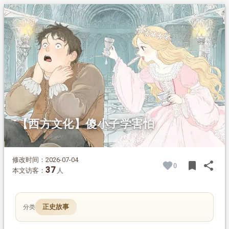
1.
摘要
2.
正文
【西方文化】傻小子学害怕
修改时间：2026-07-04
bookmark
share
0
BOOK
SH
37
本文访客：
人
正史故事
分类