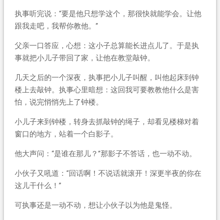
执事听完说：“要是他只想学这个，那很快就能学会。让他
跟我走吧，我帮你教他。”
父亲一口答应，心想：这小子总算能长进点儿了。于是执
事就把小儿子带回了家，让他在教堂敲钟。
几天之后的一个深夜，执事把小儿子叫醒，叫他起床到钟
楼上去敲钟。执事心里暗想：这回我可要教教他什么是害
怕，说完悄悄先上了钟楼。
小儿子来到钟楼，转身去抓敲钟的绳子，却看见楼梯对着
窗口的地方，站着一个白影子。
他大声问：“是谁在那儿？”那影子不答话，也一动不动。
小伙子又吼道：“回话啊！不说话就滚开！深更半夜的你在
这儿干什么！”
可执事还是一动不动，想让小伙子以为他是鬼怪。