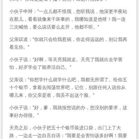
小伙子申辩：“一点儿都不怪我，您听我说，他深更半夜站
在那儿，看着就像来干坏事的，我哪知道是他呀！我一连
三次喊他，要么说话要么走开，他都不听。”
父亲叹道：“你就只会给我惹祸，你走得远远的，别让我再
看见你。”
小伙子说：“好啊，等天亮我就走。天亮了我就出去学害
怕，好歹学会了能养活自己。”
父亲说：“你想学什么就学什么吧，我都无所谓了。给你五
十个银币，拿着去闯荡世界吧，记住，别跟任何人说你从
哪儿来，你父亲是谁，我丢不起这个脸。”
小伙子说：“好，爹，我就按您说的办，您没别的要求，这
事好办得很。”
天亮之后，小伙子把五十个银币装进口袋，出门上了大
路，一边走一边自言自语：“我要是会害怕该多好啊！我要