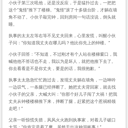
小伙子第三次吼他，还是没反应，于是猛扑过去，一把把
这个“鬼怪”推下了楼梯。“鬼怪”滚了十多级台阶，才躺在墙
角不动了。小伙子敲完钟，回到房间一句话没说，倒头就
睡。
执事的太太左等右等不见丈夫回来，心里发慌，叫醒小伙
子问：“你知道我丈夫在哪儿吗？他比你先上的钟楼。”
小伙子回答：“不知道，不过刚才有个人站在楼梯窗口，我
喊他他不答话也不走，我以为是坏人，就把他推下去了。
你去看看是不是你丈夫，要是的话，我很抱歉。”
执事太太急急忙忙跑过去，发现丈夫躺在墙角，一边呻吟
一边叹气，一条腿已经摔断了。她把丈夫背回家，就去找
小伙子的父亲，大喊大叫：“你那个好儿子闯了大祸！把我
丈夫从钟楼楼梯推下来，摔断了腿，赶紧把这个惹祸精领
走吧！”
父亲一听惊慌失措，风风火火跑到执事家，对着儿子破口
大骂：“你肯定是着了魔，居然干出这种混账事！”