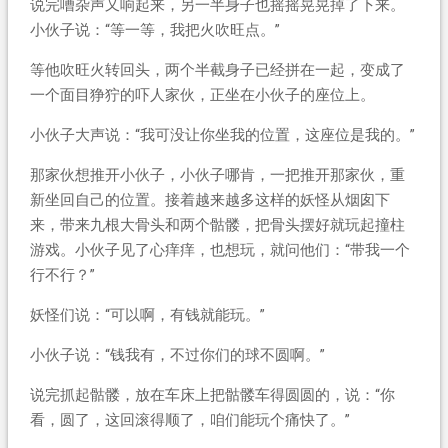
说完嘈杂声又响起来，另一半身子也摇摇晃晃掉了下来。
小伙子说：“等一等，我把火吹旺点。”
等他吹旺火转回头，两个半截身子已经拼在一起，变成了
一个面目狰狞的吓人家伙，正坐在小伙子的座位上。
小伙子大声说：“我可没让你坐我的位置，这座位是我的。”
那家伙想推开小伙子，小伙子哪肯，一把推开那家伙，重
新坐回自己的位置。接着越来越多这样的妖怪从烟囱下
来，带来九根大骨头和两个骷髅，把骨头摆好就玩起撞柱
游戏。小伙子见了心痒痒，也想玩，就问他们：“带我一个
行不行？”
妖怪们说：“可以啊，有钱就能玩。”
小伙子说：“钱我有，不过你们的球不圆啊。”
说完抓起骷髅，放在车床上把骷髅车得圆圆的，说：“你
看，圆了，这回滚得顺了，咱们能玩个痛快了。”