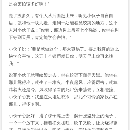
是会害怕该多好啊！”
走了没多久，有个人从后面赶上来，听见小伙子自言自
语，就和他一块儿走。走到一处能看见绞架的地方，这个
人对小伙子说：“你看，那边树上吊着七个强盗，你坐在树
下等到天黑，肯定能学会害怕。”
小伙子说：“要是就做这个，那太容易了。要是我真的这么
快学会害怕，这五十个银币就归你，明天早上你再来找
我。”
说完小伙子就朝绞架走去，坐在绞架下面等天黑。他坐在
那儿觉得冷，就生了一堆火。半夜起风，冷得厉害，就算
烤着火还是冷。风吹得吊着的死尸荡来荡去，互相碰撞。
小伙子心想：我坐在火堆边都冷，那几个可怜的家伙吊在
那儿，得多冷啊。
小伙子心肠好，搭了梯子爬上去，解开强盗身上的绳子，
一个一个放下来，接着把火拨旺，吹了又吹，让火烧得更