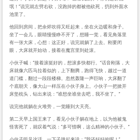
氓！”说完就左劈右砍，没跑掉的都被他砍死，扔到外面水
池里了。
他回到房间，把余烬吹得又旺起来，坐在火边暖和身子。
坐了一会儿，眼睛慢慢睁不开了，想睡一觉，看见角落里
有一张大床，心想：这正好，说完就躺了上去。刚要闭
眼，大床就开始动，接着在魔宫里到处滚。
小伙子喊：“接着滚挺好的，想滚多快都行。”话音刚落，大
床就像六匹马拉着似的，上下翻腾，跑得飞快，越过一道
道门槛，翻过一段段楼梯。忽然轰隆一声巨响，大床翻了
个底朝天，像大山一样压在小伙子身上。小伙子一把掀开
床垫枕头，钻出来说：“谁想坐谁坐去吧，我不坐了。”
说完他就躺在火堆旁，一觉睡到大天亮。
第二天早上国王来了，看见小伙子躺在地上，以为他被鬼
怪害死了，就叹着气说：“多可惜啊，这么精神的小伙子。”
小伙子听见这话，一下子跳起来说：“我还好好的呢！”