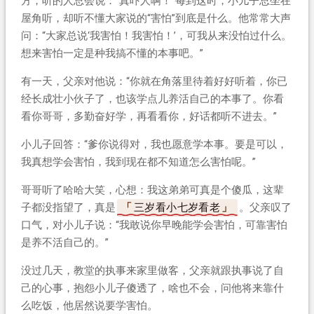
方，听的人总会说：“真吓人啊！”每到这时，小儿子总坐在
屋角听，却听不懂大家说的“害怕”到底是什么。他常常大声
问：“大家总说‘我害怕！我害怕！’，可我从来没怕过什么。
想来害怕一定是种我搞不懂的本事吧。”
有一天，父亲对他说：“你就在角落里待着好好听着，你已
经长成壮小伙子了，也该学点儿养活自己的本事了。你看
看你哥哥，多勤奋好学，再看看你，好话都听不进去。”
小儿子回答：“爹你说得对，我也愿意学本事。要是可以，
我真想学会害怕，我到现在都不知道怎么害怕呢。”
哥哥听了哈哈大笑，心想：我这弟弟可真是个傻瓜，这辈
子都没指望了，真是
三岁看小七岁看老
。父亲叹了
口气，对小儿子说：“我敢说你早晚能学会害怕，可靠害怕
是养不活自己的。”
没过几天，教堂的执事来家里做客，父亲就跟执事说了自
己的心事，抱怨小儿子傻透了，啥也不会，问他将来靠什
么吃饭，他居然说要学害怕。