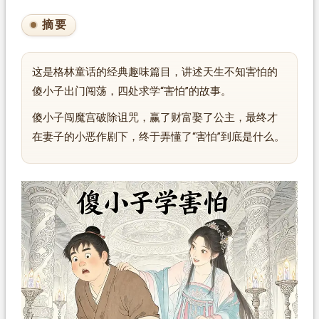
摘要
这是格林童话的经典趣味篇目，讲述天生不知害怕的
傻小子出门闯荡，四处求学“害怕”的故事。
傻小子闯魔宫破除诅咒，赢了财富娶了公主，最终才
在妻子的小恶作剧下，终于弄懂了“害怕”到底是什么。