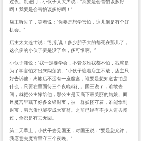
过夜。刚进门，小伙子又大声说：“我要是会害怕该多好
啊！我要是会害怕该多好啊！”
店主听见了，笑着说：“你要是想学害怕，这儿倒是有个好
机会。”
店主太太连忙说：“别乱说！多少胆子大的都死在那儿了，
这么俊的小伙子要是没了命，多可惜啊。”
小伙子却说：“我一定要学会，不管多难我都不怕，我就是
为了学害怕才出来闯荡的。”小伙子缠着店主不放，店主只
好告诉他：离旅店不远有一座魔宫，谁要是想知道害怕是
什么，只要在里面待三个夜晚就行。国王说了，谁敢去
闯，就把公主嫁给他，那公主是天底下最美丽的姑娘。而
且魔宫里藏了好多金银财宝，被一群妖怪守着，谁能拿到
财宝，穷光蛋也能变成大富翁。之前已经有不少人进去闯
过，全都是有去无回。
第二天早上，小伙子去见国王，对国王说：“要是您允许，
我愿意去魔宫里守三个夜晚。”