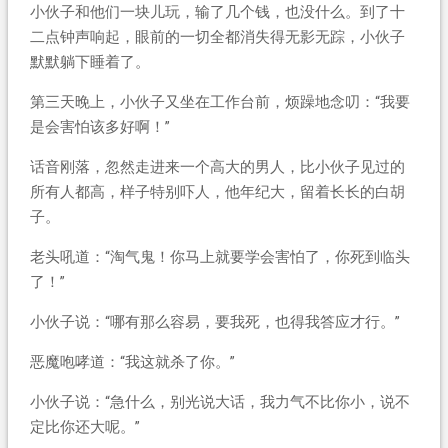
小伙子和他们一块儿玩，输了几个钱，也没什么。到了十
二点钟声响起，眼前的一切全都消失得无影无踪，小伙子
默默躺下睡着了。
第三天晚上，小伙子又坐在工作台前，烦躁地念叨：“我要
是会害怕该多好啊！”
话音刚落，忽然走进来一个高大的男人，比小伙子见过的
所有人都高，样子特别吓人，他年纪大，留着长长的白胡
子。
老头吼道：“淘气鬼！你马上就要学会害怕了，你死到临头
了！”
小伙子说：“哪有那么容易，要我死，也得我答应才行。”
恶魔咆哮道：“我这就杀了你。”
小伙子说：“急什么，别光说大话，我力气不比你小，说不
定比你还大呢。”