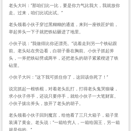
老头大叫：“那咱们比一比，要是你力气比我大，我就放你
走。过来，咱们比试比试。”
老头领着小伙子穿过黑糊糊的通道，来到一座铁匠炉前，
举起斧头一下子就把铁砧砸进了地里。
小伙子说：“我做得比你还漂亮。”说着走到另一个铁砧跟
前。老头站在旁边看，白胡子垂在胸前。小伙子抓起斧
头，一斧把铁砧劈成两半，还把老头的胡子紧紧楔进了铁
砧里。
小伙子大叫：“这下我可抓住你了，这回该你死了！”
说完抓起一根铁棍，对着老头乱打，打得老头鬼哭狼嚎，
求小伙子停手，还说只要停手，就给小伙子一大笔财富。
小伙子拔出斧头，放开了老头的胡子。
老头领着小伙子回到魔宫，给他看了三只大箱子，箱子里
装满了黄金。老头说：“一箱给穷人，一箱给国王，另一箱
就是你的。”