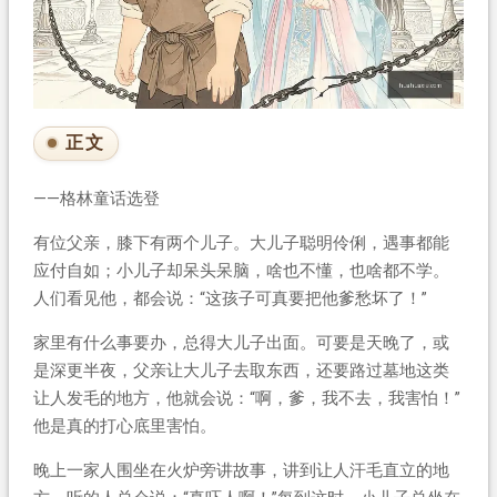
正文
——格林童话选登
有位父亲，膝下有两个儿子。大儿子聪明伶俐，遇事都能
应付自如；小儿子却呆头呆脑，啥也不懂，也啥都不学。
人们看见他，都会说：“这孩子可真要把他爹愁坏了！”
家里有什么事要办，总得大儿子出面。可要是天晚了，或
是深更半夜，父亲让大儿子去取东西，还要路过墓地这类
让人发毛的地方，他就会说：“啊，爹，我不去，我害怕！”
他是真的打心底里害怕。
晚上一家人围坐在火炉旁讲故事，讲到让人汗毛直立的地