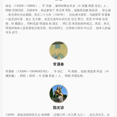
徐达 （1332年—1385年）， 字 天德 ，濠州钟离永丰乡（今 安徽 凤阳 东北）人，
明朝 开国功臣。元朝末年，徐达参加了 朱元璋 军队，追随其击败 陈友谅 、 张士诚
，朱元璋任为左相国。至正二十七年（1367年），任征虏大将军，与副将军 常遇春
一起北伐中原，攻占 元大都 。此后又连年出兵打击 北元 势力。官至 中书省 右丞
相，封 魏国公 。同时也是 明成祖 的 国丈 ， 明仁宗 朱高炽的外祖父。死后，朱元
璋追封他本人及其曾祖父徐五四，祖父徐四七，父亲徐六四为 中山王 ，他本人的谥
号为 武宁 。
常遇春
常遇春 （1330年—1369年8月9日）， 字 伯仁 ， 号 燕衡 。祖籍 南直隶 怀远 （今
属安徽），和阳（ 和州 ，今 安徽 和县 ）人， 明朝 开国名将。
陈友谅
1359年，陈友谅挟持其主公 徐寿辉 ，迁都江州（今江西 九江 ），自立为汉王。次