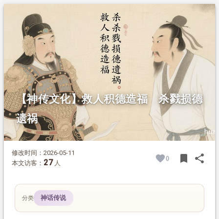
1.
摘要
2.
正文
2.1.
九华山之战的杀俘分歧
2.2.
二人的行事差异
2.3.
不同的身后福运
2.4.
史家评说
【神传文化】救人积德造福 杀戮损德
遗祸
修改时间：2026-05-11
bookmark
share
0
BOOK
SH
27
本文访客：
人
神话传说
分类