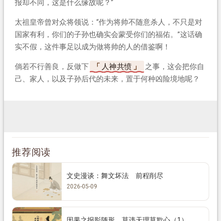
报却不同，这是什么缘故呢？”
太祖皇帝曾对众将领说：“作为将帅不随意杀人，不只是对
国家有利，你们的子孙也确实会蒙受你们的福佑。”这话确
实不假，这件事足以成为做将帅的人的借鉴啊！
倘若不行善良，反做下
人神共愤
之事，这会把你自
己、家人，以及子孙后代的未来，置于何种凶险境地呢？
推荐阅读
文史漫谈：舞文坏法 前程削尽
2026-05-09
因果之报影随形 莫违天理莫欺心（1）