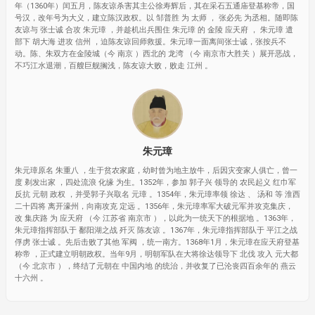
年（1360年）闰五月，陈友谅杀害其主公徐寿辉后，其在采石五通庙登基称帝，国
号汉，改年号为大义，建立陈汉政权。以 邹普胜 为 太师 ， 张必先 为丞相。随即陈
友谅与 张士诚 合攻 朱元璋 ，并趁机出兵围住 朱元璋 的 金陵 应天府 ， 朱元璋 遣
部下 胡大海 进攻 信州 ，迫陈友谅回师救援。朱元璋一面离间张士诚，张按兵不
动。陈、朱双方在金陵城（今 南京 ）西北的 龙湾 （今 南京市大胜关 ）展开恶战，
不巧江水退潮，百艘巨舰搁浅，陈友谅大败，败走 江州 。
朱元璋
朱元璋原名 朱重八 ，生于贫农家庭，幼时曾为地主放牛，后因灾变家人俱亡，曾一
度 剃发出家 ，四处流浪 化缘 为生。1352年，参加 郭子兴 领导的 农民起义 红巾军
反抗 元朝 政权 ，并受郭子兴取名 元璋 。1354年，朱元璋率领 徐达 、 汤和 等 淮西
二十四将 离开濠州，向南攻克 定远 。1356年，朱元璋率军大破元军并攻克集庆，
改 集庆路 为 应天府 （今 江苏省 南京市 ），以此为一统天下的根据地 。1363年，
朱元璋指挥部队于 鄱阳湖之战 歼灭 陈友谅 。1367年，朱元璋指挥部队于 平江之战
俘虏 张士诚 。先后击败了其他 军阀 ，统一南方。1368年1月，朱元璋在应天府登基
称帝 ，正式建立明朝政权。当年9月，明朝军队在大将徐达领导下 北伐 攻入 元大都
（今 北京市 ），终结了元朝在 中国内地 的统治，并收复了已沦丧四百余年的 燕云
十六州 。