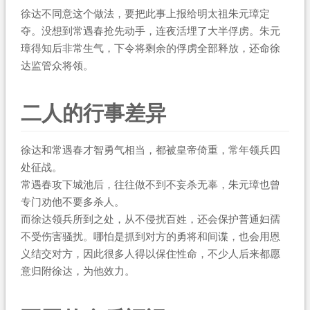
徐达不同意这个做法，要把此事上报给明太祖朱元璋定
夺。没想到常遇春抢先动手，连夜活埋了大半俘虏。朱元
璋得知后非常生气，下令将剩余的俘虏全部释放，还命徐
达监管众将领。
二人的行事差异
徐达和常遇春才智勇气相当，都被皇帝倚重，常年领兵四
处征战。
常遇春攻下城池后，往往做不到不妄杀无辜，朱元璋也曾
专门劝他不要多杀人。
而徐达领兵所到之处，从不侵扰百姓，还会保护普通妇孺
不受伤害骚扰。哪怕是抓到对方的勇将和间谍，也会用恩
义结交对方，因此很多人得以保住性命，不少人后来都愿
意归附徐达，为他效力。