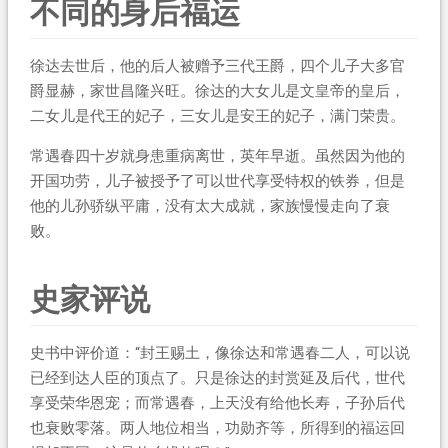
不同的身后福运
徐达去世后，他的后人被赠予三代王爵，四个儿子大多官
爵显赫，家世昌隆兴旺。徐达的大女儿是文皇帝的皇后，
二女儿是代王的妃子，三女儿是安王的妃子，满门荣贵。
常遇春四十岁就身患重病离世，英年早逝。虽然因为他的
开国功劳，儿子被授予了可以世代享受特权的铁券，但是
他的儿孙骄纵平庸，没有太大成就，家族慢慢走向了衰
败。
史家评说
史书中评价道：“封王赐土，像徐达和常遇春二人，可以说
已经到达人臣的顶点了。只是徐达的封赏延及后代，世代
享受荣华恩宠；而常遇春，上天没有给他长寿，子孙后代
也衰败零落。两人地位相当，功勋齐等，所得到的福运回