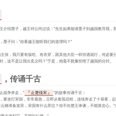
王介绍墨子，越王对公尚过说：“先生如果能请墨子到越国教导我，
，墨子问：“你看越王能听我们的道理吗？”
的主张，我只要有饭吃、有衣穿，跟其他大臣一样待遇就行，何必要
封，这不是让我出卖义吗？”于是，他毫不犹豫拒绝了越国的分封。
，传诵千古
止战争奔走，“
止楚伐宋
”的故事传诵千古：
，要攻打宋国，非常着急，立即从鲁国启程，连续奔走了十昼夜，赶
造云梯准备攻宋，宋国有什么罪过？你不向楚王诤谏，不能算忠心。”
却要去攻打它，不能叫仁德。”