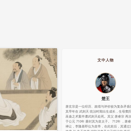
文中人物
楚王
唐玄宗是一位经历、政绩与评价较为复杂矛盾
其早年在 武则天 统治时期出生成长，生母窦
巫蛊之术案件遭武则天处死。其父 唐睿宗 再
于公元 710年 册封其为皇太子。 712年 ，唐
禅让，李隆基即位为皇帝，在此前后，其通过