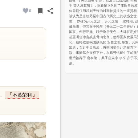
政变 与 先天政变 铲除了危及自己统治的 韦后
主 等人及其势力，重新确立巩固了李氏皇族
bookmark
share
0
位前期任用武则天统治时期被提拔的一些贤相
BOOKMARK
SHARE
被认为是唐朝乃至中国古代历史上的极盛之世—
世 ，亦称为开元之治 、开元之隆 ，此时期乃
最巅峰；但其在中晚年（开元二十二年开始）
国事、倒行逆施、耽于逸乐美色，大肆任用奸
甚至听信谗言残害骨肉忠良，使得国家发展局
化，最终致使祸国殃民的 安史之乱 爆发。其
出逃，百姓生灵涂炭，唐朝国势自此急转直下
涨。李隆基亦丧权下台，在孤苦忧郁中了却残
世后被葬于 唐泰陵 ，其子唐肃宗 李亨 亦于
崩。
、
不慕荣利