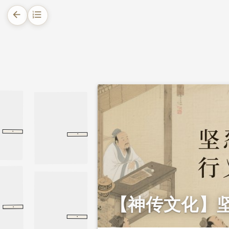
arrow_back
format_list_numbered
1.
摘要
2.
正文
2.1.
墨子论行义
2.2.
拒封守义
·
·
兼爱下
兼爱下
墨子
韩诗外传
卷五
卷五
2.3.
止楚伐宋，传诵千古
2.4.
答鲁君问
【神传文化】
·
墨子
鲁问
鲁问
·
五柳先生传
五柳先生传
陶渊明