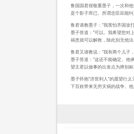
鲁国国君很敬重墨子，一次和他
是个影子而已。所谓忠臣应能纠
鲁君请教墨子：“我害怕齐国攻打
墨子答道：“可以。我希望您对
祸患就可以解救，除此别无他法
鲁君又请教说：“我有两个儿子
墨子答道：“这还不能确定。他
望主君以做事的出发点为辨别标
墨子怀抱“济世利人”的愿望行
下百姓带来无穷灾祸的战争。他