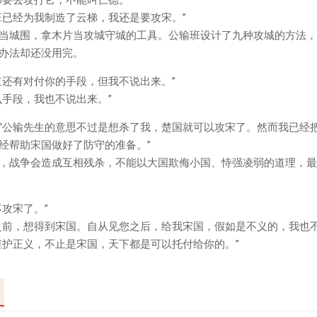
班已经为我制造了云梯，我还是要攻宋。”
当城围，拿木片当攻城守城的工具。公输班设计了九种攻城的方法，
办法却还没用完。
道还有对付你的手段，但我不说出来。”
么手段，我也不说出来。”
“公输先生的意思不过是想杀了我，楚国就可以攻宋了。然而我已经
经帮助宋国做好了防守的准备。”
，战争会造成互相残杀，不能以大国欺侮小国、恃强凌弱的道理，最
攻宋了。”
之前，想得到宋国。自从见您之后，给我宋国，假如是不义的，我也不
维护正义，不止是宋国，天下都是可以托付给你的。”