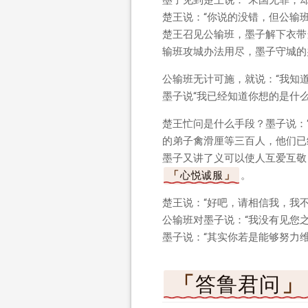
楚王说：“你说的没错，但公输
楚王召见公输班，墨子解下衣带
输班攻城办法用尽，墨子守城的
公输班无计可施，就说：“我知
墨子说“我已经知道你想的是什
楚王忙问是什么手段？墨子说：
的弟子禽滑厘等三百人，他们已
墨子又讲了义可以使人互爱互敬
心悦诚服
。
楚王说：“好吧，请相信我，我不
公输班对墨子说：“我没有见您
墨子说：“其实你若是能够努力
答鲁君问