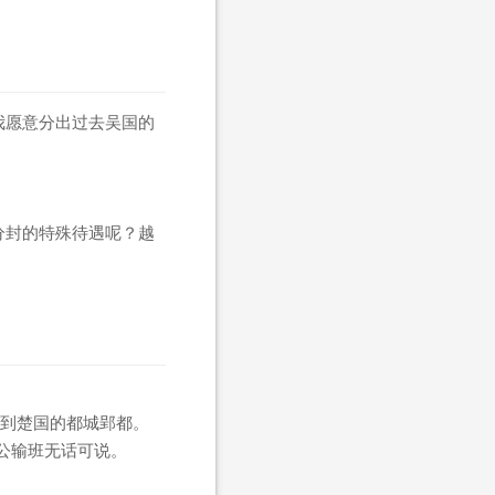
我愿意分出过去吴国的
分封的特殊待遇呢？越
到楚国的都城郢都。
公输班无话可说。