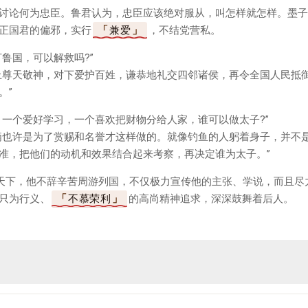
讨论何为忠臣。鲁君认为，忠臣应该绝对服从，叫怎样就怎样。墨子
正国君的偏邪，实行
兼爱
，不结党营私。
鲁国，可以解救吗?”
上尊天敬神，对下爱护百姓，谦恭地礼交四邻诸侯，再令全国人民抵
。”
，一个爱好学习，一个喜欢把财物分给人家，谁可以做太子?”
俩也许是为了赏赐和名誉才这样做的。就像钓鱼的人躬着身子，并不
准，把他们的动机和效果结合起来考察，再决定谁为太子。”
义天下，他不辞辛苦周游列国，不仅极力宣传他的主张、学说，而且尽
只为行义、
不慕荣利
的高尚精神追求，深深鼓舞着后人。