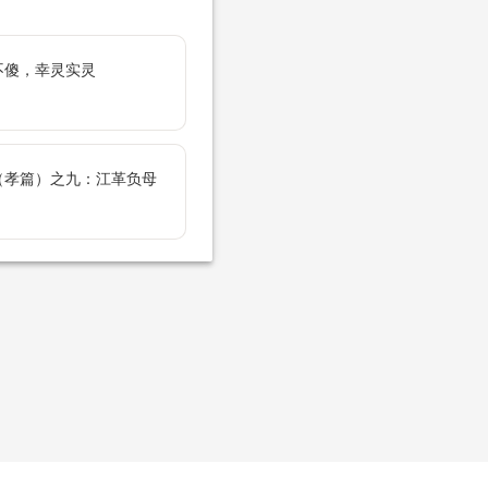
不傻，幸灵实灵
（孝篇）之九：江革负母