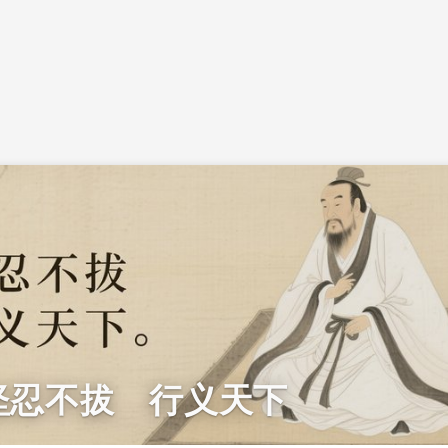
坚忍不拔 行义天下