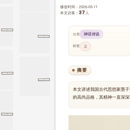
修改时间：2026-05-11
37
本文访客：
人
·
贵义
墨子
贵义
神话传说
分类
·
公孙丑上
公孙丑上
孟子
标签
义
摘要
·
墨子
鲁问
鲁问
·
墨子
兼爱
兼爱
本文讲述我国古代思想家墨子
的高尚品格，其精神一直深深
·
公输
墨子
公输