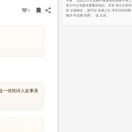
学家 ，也是汉字文化圈中最重要的儒家学者
家之中占有极其重要的地位。官至 南京兵部尚
bookmark
share
0
院 左都御史 ，因平定 宸濠之乱 等军功而封爵
BOOKMARK
SHARE
隆庆 时追赠 侯爵 。 谥 文成 。
这一传统待人处事美