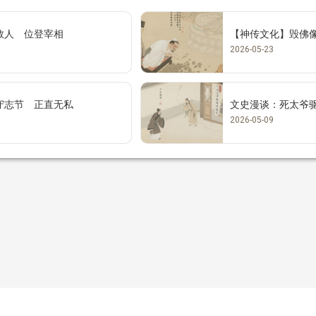
救人 位登宰相
【神传文化】毁佛
2026-05-23
守志节 正直无私
文史漫谈：死太爷
2026-05-09