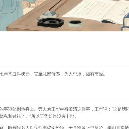
七年辛丑科状元，官至礼部侍郎，为人忠厚，颇有节操。
的事诬陷到他身上。旁人劝王华申辩澄清这件事，王华说：“这是我
隐私和过错了。”所以王华始终没有申辩。
官，听到很多人对这件事议论纷纷，于是准备上书皇帝，奏明真实情