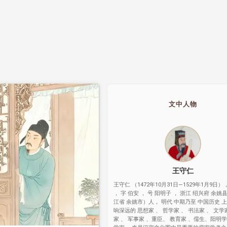
文中人物
王守仁
王守仁 （1472年10月31日—1529年1月9日）
， 字 伯安 ， 号 阳明子 ， 浙江 绍兴府 余姚县
江省 余姚市）人， 明代 中期乃至 中国历史 
响深远的 思想家 、 哲学家 、 书法家 、 文学
家 、 军事家 、重臣、 教育家 、儒生、阳明