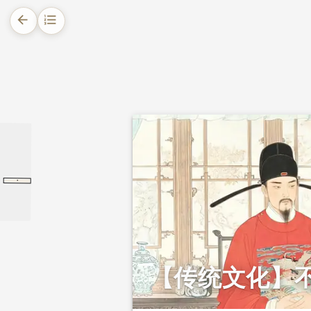
arrow_back
format_list_numbered
1.
摘要
2.
正文
2.1.
状元王华的品格
2.2.
宁受冤不攻友短
·
增广贤文
上集
上集
2.3.
传统美德的启示
【传统文化】