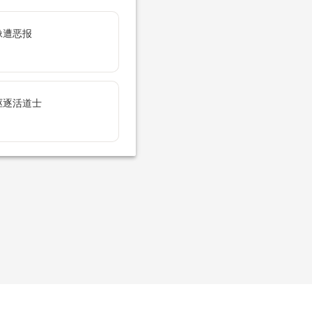
像遭恶报
驱逐活道士