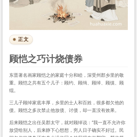
正文
顾恺之巧计烧债券
东晋著名画家顾恺之的家庭十分和睦，深受州郡乡里的敬
重。顾恺之共有五个儿子：顾约、顾缉、顾绰、顾缜、顾
绲。
三儿子顾绰家底丰厚，乡里的士人和百姓，很多都欠他的
债。顾恺之多次禁止他放债、讨债，却一直没有效果。
后来顾恺之出任吴郡太守，就对顾绰说：“我一直不允许你
放贷给别人，后来静下心想想，穷人日子确实不好过。民