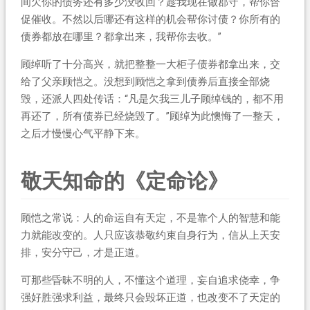
间欠你的债务还有多少没收回？趁我现在做郡守，帮你督
促催收。不然以后哪还有这样的机会帮你讨债？你所有的
债券都放在哪里？都拿出来，我帮你去收。”
顾绰听了十分高兴，就把整整一大柜子债券都拿出来，交
给了父亲顾恺之。没想到顾恺之拿到债券后直接全部烧
毁，还派人四处传话：“凡是欠我三儿子顾绰钱的，都不用
再还了，所有债券已经烧毁了。”顾绰为此懊悔了一整天，
之后才慢慢心气平静下来。
敬天知命的《定命论》
顾恺之常说：人的命运自有天定，不是靠个人的智慧和能
力就能改变的。人只应该恭敬约束自身行为，信从上天安
排，安分守己，才是正道。
可那些昏昧不明的人，不懂这个道理，妄自追求侥幸，争
强好胜强求利益，最终只会毁坏正道，也改变不了天定的