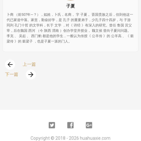
子夏
卜商 （前507年—？），姒姓，卜氏，名商， 字 子夏 。晋国贵族之后，但到他这一
代已家道中落。家贫，勤奋好学，是 孔子 的重要弟子，少孔子四十四岁，与 子游
同列 孔门十哲 的文学科，长于 文学 ，对《 诗经 》有深入的研究。曾任 鲁国 莒父
宰，后在魏国 西河 （今 陕西 渭南 ）创办学堂并授业， 魏文侯 曾向子夏问问题。
李克 、 吴起 、 西门豹 都是他的学生，一般认为传授《 公羊传 》的 公羊高 、《 穀
梁传 》的 穀梁子 ，也是子夏一派的门人。
arrow_back
上一篇
arrow_forward
下一篇
Twitter
Facebook
Google
Plus
Copyright ©
2018 - 2026
huahuaxie.com