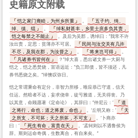
史籍原文附载
恺之家门雍睦，为州乡所重
。
五子约、缉、
绰、缜、绲
。
绰私财甚丰，乡里士庶多负其责，
恺之每禁之不能止
。及后为吴郡，诱绰曰：“我常不许
汝出责，定思：贫薄亦不可居。
民间与汝交关有几许
不尽，及我在郡，为汝督之
。
将来岂可得
。
凡诸券书皆何在
？”绰大喜，悉出诸文券一大厨与
恺之，恺之悉焚烧，宣语远近：“负三郎债，皆不须还，凡
券书悉烧之矣。”绰懊叹弥日。
恺之常谓秉命有定分，非智力所移，唯应恭己守道，信天
任运。然暗者不达，妄求侥幸，徒亏雅道，无关得丧。乃
以其意，命顾愿著《定命论》，其辞曰：“仲尼云：‘
道
之将行，命也；道之将废，命也
。’丘明又称：‘
天
之所支，不可坏；天之所坏，不可支
。’卜商亦
曰：‘
死生有命，富贵在天
。’孟轲则以不遇鲁侯为
辞。斯则运命奇偶，生数离合，有自来矣。”