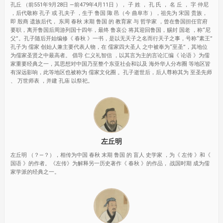
孔丘 （前551年9月28日 —前479年4月11日 ）， 子 姓 ， 孔 氏 ， 名 丘 ， 字 仲尼
，后代敬称 孔子 或 孔夫子 ，生于 鲁国 陬 邑（今 曲阜市 ），祖先为 宋国 贵族，
即 殷商 遗族后代， 东周 春秋 末期 鲁国 的 教育家 与 哲学家 ，曾在鲁国担任官府
要职，离开鲁国后周游列国十四年，最终 鲁哀公 将其迎回鲁国，赐封 国老 ，称“尼
父”。孔子随后开始编修《 春秋 》一书，是以无天子之名而行天子之事，号称“素王”
孔子为 儒家 创始人兼主要代表人物，在 儒家四大圣人 之中被奉为“至圣”，其地位
为儒家圣贤之中最高者。 倡导 仁义礼智信 ，以其言为主的言论汇编《 论语 》为儒
家重要经典之一，其思想对中国乃至整个东亚社会和以及 海外华人分布圈 等地区皆
有深远影响，此等地区也被称为 儒家文化圈 。孔子逝世后，后人尊称其为 至圣先师
、 万世师表 ，并建 孔庙 以祭祀。
左丘明
左丘明 （？—？），相传为中国 春秋 末期 鲁国 的 盲人 史学家 ，为《 左传 》和《
国语 》的作者。《左传》为解释另一历史著作《 春秋 》的作品， 战国时期 成为儒
家学派的经典之一。