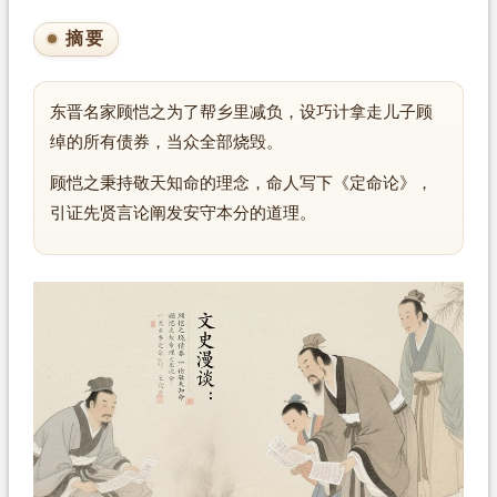
摘要
东晋名家顾恺之为了帮乡里减负，设巧计拿走儿子顾
绰的所有债券，当众全部烧毁。
顾恺之秉持敬天知命的理念，命人写下《定命论》，
引证先贤言论阐发安守本分的道理。