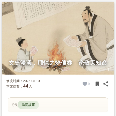
1.
摘要
2.
正文
2.1.
顾恺之巧计烧债券
2.2.
敬天知命的《定命论》
2.3.
史籍原文附载
文史漫谈：顾恺之烧债券 论敬天知命
修改时间：2026-05-10
bookmark
share
0
BOOK
SH
44
本文访客：
人
民间故事
分类