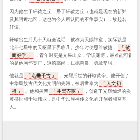
因为他生于轩辕之丘，居于轩辕之丘（也就是现在的新郑
及其附近地区，这也为今人所认同的不争事实），故起名
轩辕。
轩辕出生后几十天就会说话，被称为天赐神童，实际就是
北斗七星中的天枢星下界临凡。少年时便思维敏捷，
敏
而好学
，青年时更是文采出众，学识渊博，最难能可贵
的是他胸怀宽广，道德高尚，仁德善良、勇敢坚强。
他就是
名垂千古
、光耀后世的轩辕黄帝。他开创了
中华民族古代文化文明的先河，被后世奉为
人文初
祖
。他和炎帝
并驾齐驱
，创造了光辉灿烂的炎
黄盛世和千秋伟业，是中华民族神传文化的开创者和奠基
人。