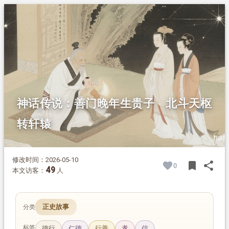
1.
摘要
2.
正文
2.1.
少典夫妇积善
2.2.
天枢感孕降神迹
2.3.
轩辕降世开文明
神话传说：善门晚年生贵子 北斗天枢
转轩辕
修改时间：2026-05-10
bookmark
share
0
BOOK
SH
49
本文访客：
人
正史故事
分类
标签
德行
仁德
行善
孝
信