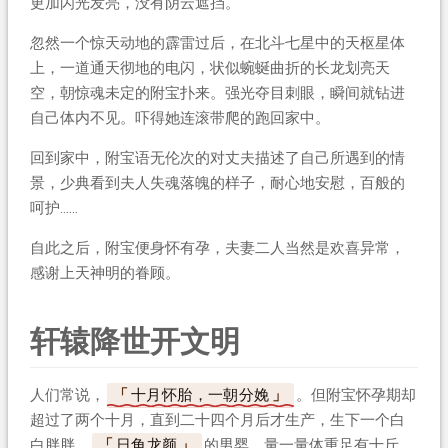
更加闪光发亮，没有阴云遮挡。
忽然一个惊天动地的霹雷过后，在北斗七星中的天枢星体
上，一道通天彻地的电闪，状似蜿蜒曲折的长龙划亮天
空，朝惊魂未定的附宝扑来。强光夺目刺眼，瞬间就钻进
自己体内不见。吓得她连滚带爬的跑回家中。
回到家中，附宝语无伦次的对丈夫描述了自己所遇到的情
景，少典看到夫人失魂落魄的样子，耐心地安慰，百般的
呵护……
自此之后，附宝便身怀有孕，夫妻二人当然是欢喜异常，
感谢上天神明的眷顾。
轩辕降世开文明
人们常说，
十月怀胎，一朝分娩
。但附宝怀孕期却
超过了两个十月，直到二十四个月后才生产，生下一个白
白胖胖，
日角龙颜
的男婴，量一量体重足有十斤。