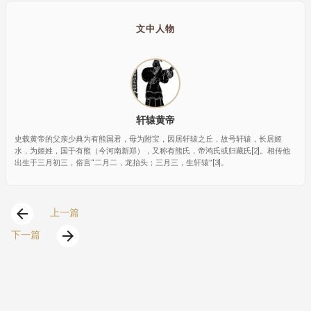
文中人物
轩辕黄帝
史载黄帝的父亲少典为有熊国君，母为附宝，因居轩辕之丘，故号轩辕，长居姬
水，为姬姓，国于有熊（今河南新郑），又称有熊氏，帝鸿氏或归藏氏[2]。相传他
出生于三月初三，俗言“二月二，龙抬头；三月三，生轩辕”[3]。
arrow_back
上一篇
arrow_forward
下一篇