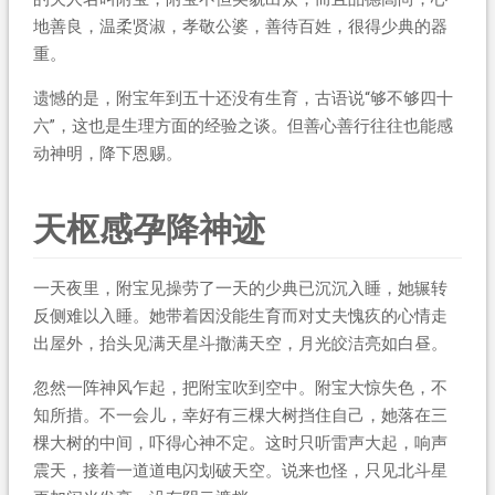
地善良，温柔贤淑，孝敬公婆，善待百姓，很得少典的器
重。
遗憾的是，附宝年到五十还没有生育，古语说“够不够四十
六”，这也是生理方面的经验之谈。但善心善行往往也能感
动神明，降下恩赐。
天枢感孕降神迹
一天夜里，附宝见操劳了一天的少典已沉沉入睡，她辗转
反侧难以入睡。她带着因没能生育而对丈夫愧疚的心情走
出屋外，抬头见满天星斗撒满天空，月光皎洁亮如白昼。
忽然一阵神风乍起，把附宝吹到空中。附宝大惊失色，不
知所措。不一会儿，幸好有三棵大树挡住自己，她落在三
棵大树的中间，吓得心神不定。这时只听雷声大起，响声
震天，接着一道道电闪划破天空。说来也怪，只见北斗星