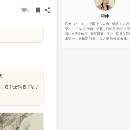
bookmark
share
0
BOOKMARK
SHARE
和仲
和仲 （?—?）， 中国 上古人物。根据《 史记 
纪》、《 尚书 ·尧典》记载，和仲是 尧 的大
居住在西土昧谷。观察日落，夜中（谓昼夜等
虚宿 一，来确定 秋分 。以方便 秋天 的收成。
灾。
，途中还偶遇了活了