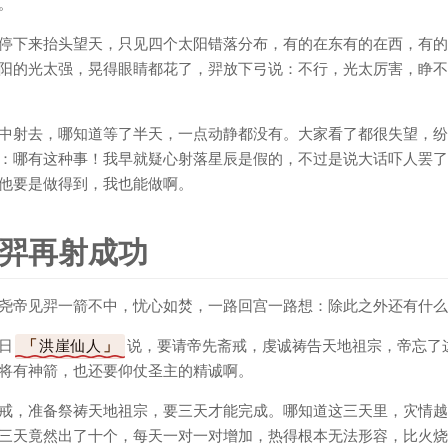
。
停下来抬头望天，只见四个太阳错落分布，有的在东有的在西，有的
阳的光太强，晃得眼睛都花了，羿放下弓说：不行，光太厉害，睁不
中射去，哪知道等了半天，一点动静都没有。大家看了都很失望，纷
：哪有这种事！我早就疑心射落星辰是假的，不过是说大话吓人罢了
他要是做得到，我也能做啊。
羿再射成功
尧帝见羿一箭不中，忧心如焚，一路回宫一路想：除此之外还有什么
日
洪崖仙人
说，要请帝先斋戒，虔诚祷告天地祖宗，帝忘了
将有神箭，也还要仰仗圣主的精诚啊。
戒，准备祭祷天地祖宗，要三天才能完成。哪知道这三天里，灾情越
三天竟然出了十个，每天一对一对增加，热得根本无法形容，比火烧