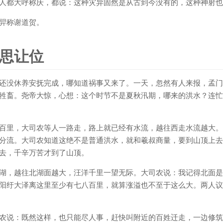
人都大呼称庆，都说：这种灾异固然是从古到今没有的，这种神射也
羿称谢道贺。
思让位
还没休养安抚完成，哪知道祸事又来了。一天，忽然有人来报，孟门
牲畜。尧帝大惊，心想：这个时节不是夏秋汛期，哪来的洪水？连忙
百里，大司农等人一路走，路上就已经有水流，越往西走水流越大。
分流。大司农知道这绝不是普通洪水，就和羲叔商量，要到山顶上去
去，千辛万苦才到了山顶。
湖，越往北湖面越大，汪洋千里一望无际。大司农说：我记得北面是
阳纡大泽离这里至少有七八百里，就算涨溢也不至于这么大。两人议
农说：既然这样，也只能尽人事，赶快叫附近的百姓迁走，一边修筑