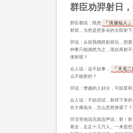
群臣劝羿射日，
群臣都说：既然
洪崖仙人
射箭，当然是把多余的太阳射下
羿说：从前我偶然射箭玩，想要
种事只能偶然为之，现在再射不
便射呢？
众人说：这不妨事，
天无二
么不能射的？
羿说：僭越的人好分，可妖星和
众人说：不妨试试，射得下来的
在大难临头，怎么忽然推诿了？
羿没等他说完就连声说：射！射
着去，足足十几万人。一来是想