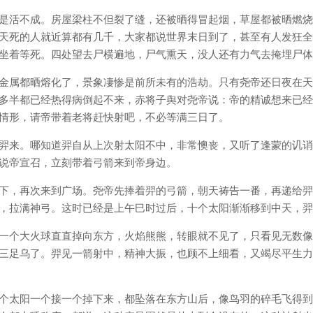
是活不成。房屋梁柱不但裂了缝，还被晒得冒起烟，草屋都被晒燃烧
天死的人就近算都有几千，大家都说世界末日到了，甚至有人发狂全
坐着等死。四处望去尸横遍地，尸气熏天，没人还有力气去掩埋尸体
金属都晒熔化了，景象凄惨是前所未有的浩劫。只有尧帝还日夜在天
多半都已经热得病倒起不来，赤将子舆对尧帝说：帝的精诚想来已经
情形，请帝带着老将赶快射吧，不必等满三日了。
羿来。哪知道羿自从上次射太阳不中，非常懊丧，又听了逢蒙的讥诮
说帝宣召，立刻带着弓箭来到帝身边。
下，再次来到广场。尧帝先捧着羿的弓箭，朝天祷告一番，再递给羿
，拉满神弓。这时已经是上午巳时过后，十个太阳渐渐移到中天，羿
一个大火球直直掉向东方，火焰熊熊，转眼就不见了，只看见无数像
三足乌了。羿见一箭射中，精神大振，也顾不上细看，又竭尽平生力
个太阳一个接一个掉下来，都坠落在东方山后，像鸟羽的碎毛飞得到