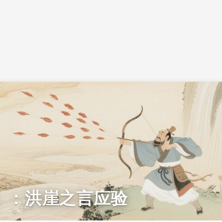
）：洪崖之言应验