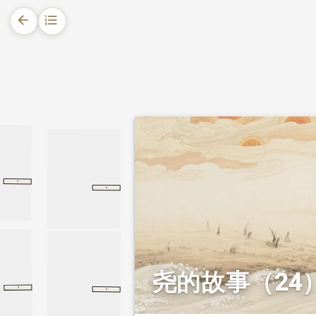
arrow_back
format_list_numbered
1.
摘要
2.
正文
2.1.
十日并出，预言应验
2.2.
群臣劝羿射日，初射无功
·
列仙传
偓佺
·
偓佺
五帝本纪
五帝本纪
史记
2.3.
帝尧斋戒祷告，羿再射成功
2.4.
水患再发，帝尧思让位
2.5.
路遇长寿异人，得赠松子
2.6.
得神兽獬豸，召皋陶遇疾
2.7.
遣使求西王母，羿请命随行
尧的故事（24
·
·
淮南子
览冥训
览冥训
本经训
淮南子
本经训