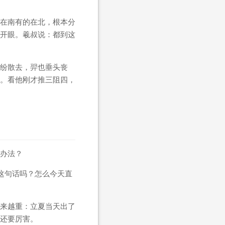
在南有的在北，根本分
开眼。羲叔说：都到这
纷散去，羿也垂头丧
。看他刚才推三阻四，
办法？
这句话吗？怎么今天直
来越重：立夏当天出了
还要厉害。