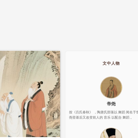
文中人物
帝尧
按《吕氏春秋》 ，陶唐氏部落以 舞蹈 闻名于
尧登基后又改变前人的 音乐 以配合 舞蹈 。