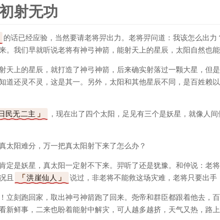
初射无功
的话已经应验，当然要请老将羿出力。老将羿问道：我该怎么出力
来。我们早就听说老将有神弓神箭，能射天上的星辰，太阳自然也能
射天上的星辰，就打造了神弓神箭，后来确实射落过一颗大星，但是
知道还灵不灵，这是其一。另外，太阳和其他星辰不同，是百姓赖以
日民无二主
，现在出了四个太阳，足见有三个是妖星，就像人间
真太阳难分，万一把真太阳射下来了怎么办？
肯定是妖星，真太阳一定射不下来。羿听了还是犹豫。和仲说：老将
况且
洪崖仙人
说过，非老将不能救这场灾难，老将只要出手
！立刻跑回家，取出神弓神箭跑了回来。尧帝和群臣都跟着他去，百
看新鲜事，二来也盼着能射中解灾，可人越多越挤，天气又热，路上