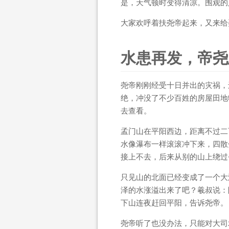
是，天气顿时变得清凉。围观的
大家欢呼着扶尧帝起来，又来给
水患再发，帝尧
尧帝刚刚经受十日并出的灾祸，
绝，冲没了不少百姓的房屋田地
去查看。
孟门山在平阳西边，距离不过二
水像瀑布一样滚滚冲下来，四散
接上不去，后来从别的山上绕过
只见山的北面已经变成了一个大
泽的水涨溢出来了吧？羲叔说：
下山连夜赶回平阳，告诉尧帝。
尧帝听了也没办法，只能对大司