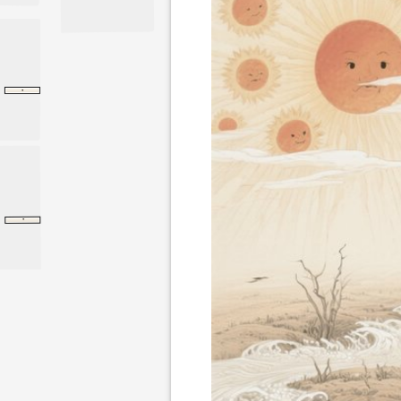
·
离娄下
孟子
离娄下
·
淮南子
精神训
精神训