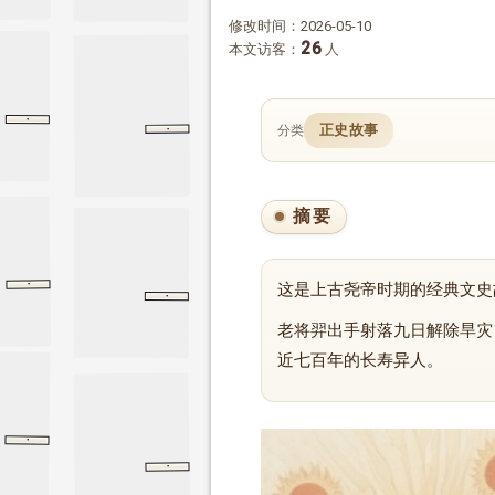
修改时间：2026-05-10
26
本文访客：
人
·
曾子问
礼记
曾子问
·
正史故事
分类
洪崖先生
洪崖先生
列仙传
摘要
·
这是上古尧帝时期的经典文史
论衡
是应
是应
·
舜典
尚书
舜典
老将羿出手射落九日解除旱灾
近七百年的长寿异人。
·
逍遥游
逍遥游
庄子
·
大荒西经
大荒西经
山海经