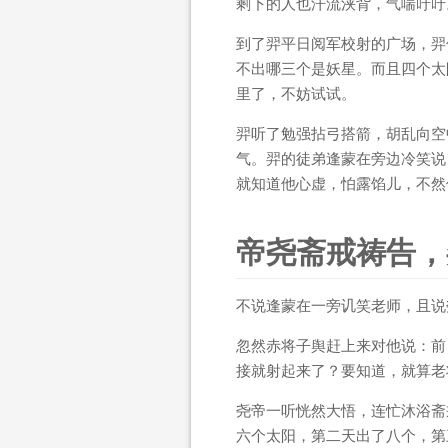
剩下的人也汗流浃背，气喘吁吁
到了羿平日阅军校射的广场，羿
不出哪三个是妖星。而且四个太
里了，不妨试试。
羿听了勉强拈弓搭箭，胡乱向空
气。羿的徒弟逢蒙在旁边冷笑说
就知道他心虚，怕露馅儿，不然
帝尧斋戒祷告，
不说逢蒙在一旁讥笑老师，且说
忽然赤将子舆赶上来对他说：前
接就射起来了？要知道，就算老
尧帝一听恍然大悟，连忙沐浴斋
六个太阳，第二天出了八个，第