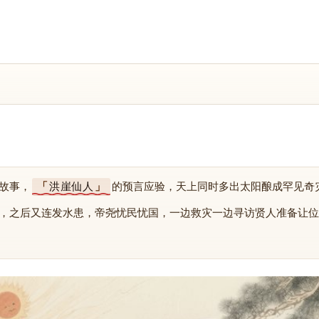
故事，
洪崖仙人
的预言应验，天上同时多出太阳酿成罕见奇
，之后又连发水患，帝尧忧民忧国，一边救灾一边寻访贤人准备让位