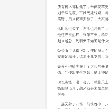
所有树木都枯焦了，禾苗花草更
渐干涸见底。百姓无处躲避，每
震野，后来反而安静了，大家都
这时地也裂了，石头也烤焦了，
他还没被热坏。到第三天，群臣
越来越急，到明天不知道是什么
尧帝听了觉得很对，连忙派人召
家养足精神，练那十几支箭，听
尧帝和他徒步在十个太阳的暴晒
佑。羿使出平生本领，搭上神箭
说也奇怪，没一会儿，就见天上
扬四散飞开，想来就是太阳里的
射去。
一连又射了八箭，箭箭都中，八