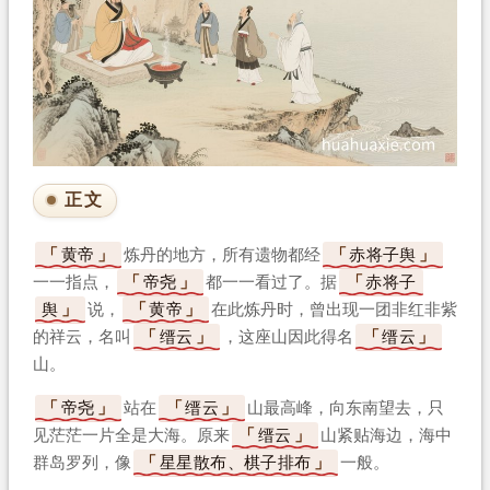
正文
黄帝
炼丹的地方，所有遗物都经
赤将子舆
一一指点，
帝尧
都一一看过了。据
赤将子
舆
说，
黄帝
在此炼丹时，曾出现一团非红非紫
的祥云，名叫
缙云
，这座山因此得名
缙云
山。
帝尧
站在
缙云
山最高峰，向东南望去，只
见茫茫一片全是大海。原来
缙云
山紧贴海边，海中
群岛罗列，像
星星散布、棋子排布
一般。