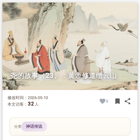
1.
摘要
2.
正文
尧的故事（23）：黄帝修道缙云山
修改时间：2026-05-10
bookmark
share
0
BOOK
SH
32
本文访客：
人
神话传说
分类