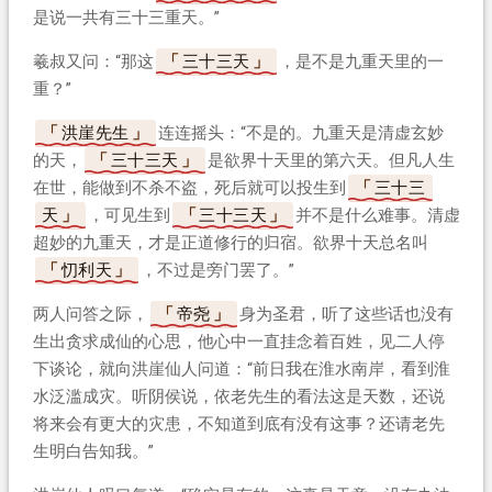
是说一共有三十三重天。”
羲叔又问：“那这
三十三天
，是不是九重天里的一
重？”
洪崖先生
连连摇头：“不是的。九重天是清虚玄妙
的天，
三十三天
是欲界十天里的第六天。但凡人生
在世，能做到不杀不盗，死后就可以投生到
三十三
天
，可见生到
三十三天
并不是什么难事。清虚
超妙的九重天，才是正道修行的归宿。欲界十天总名叫
忉利天
，不过是旁门罢了。”
两人问答之际，
帝尧
身为圣君，听了这些话也没有
生出贪求成仙的心思，他心中一直挂念着百姓，见二人停
下谈论，就向洪崖仙人问道：“前日我在淮水南岸，看到淮
水泛滥成灾。听阴侯说，依老先生的看法这是天数，还说
将来会有更大的灾患，不知道到底有没有这事？还请老先
生明白告知我。”