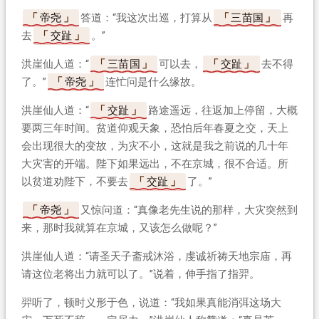
帝尧
答道：“我这次出巡，打算从
三苗国
再
去
交趾
。”
洪崖仙人道：“
三苗国
可以去，
交趾
去不得
了。”
帝尧
连忙问是什么缘故。
洪崖仙人道：“
交趾
路途遥远，往返加上停留，大概
要两三年时间。贫道仰观天象，恐怕后年春夏之交，天上
会出现很大的变故，为灾不小，这就是我之前说的几十年
大灾害的开端。陛下如果远出，不在京城，很不合适。所
以贫道劝陛下，不要去
交趾
了。”
帝尧
又惊问道：“真像老先生说的那样，大灾突然到
来，那时我就算在京城，又该怎么做呢？”
洪崖仙人道：“请圣天子斋戒沐浴，虔诚祈祷天地宗庙，再
请这位老将出力就可以了。”说着，伸手指了指羿。
羿听了，顿时义形于色，说道：“我如果真能消弭这场大