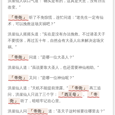
洪崖仙人叹口气道：“确实是有的，这真是天意，没有办法
改变。”
帝尧
听了不免惊慌，连忙问道：“老先生一定有仙
术，可以挽救这场灾祸吧？”
洪崖仙人摇摇头道：“实在是没有办法挽救。不过请圣天子
不要慌张，再过五十年，自然会有大圣人出来解决这场灾
祸。”
帝尧
问道：“是哪一位大圣人？”
洪崖仙人道：“虽说要靠大圣人，也还需要神仙相助。”
帝尧
又问：“是哪一位神仙呢？”
洪崖仙人道：“天机不能提前泄露。”
帝尧
再三追
问，洪崖仙人只说了三个字：
西王母
。
帝
尧
听了，暗暗牢记在心里。
洪崖仙人问
帝尧
道：“圣天子这时候要往哪里去？”