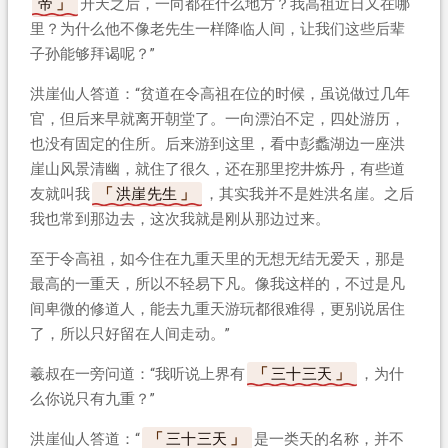
帝
升天之后，一向都在什么地方？我高祖近日又在哪
里？为什么他不像老先生一样降临人间，让我们这些后辈
子孙能够拜谒呢？”
洪崖仙人答道：“贫道在令高祖在位的时候，虽说做过几年
官，但后来早就离开朝堂了。一向漂泊不定，四处游历，
也没有固定的住所。后来游到这里，看中彭蠡湖边一座洪
崖山风景清幽，就住了很久，还在那里挖井炼丹，有些道
友就叫我
洪崖先生
，其实我并不是姓洪名崖。之后
我也常到那边去，这次我就是刚从那边过来。
至于令高祖，如今住在九重天里的无想无结无爱天，那是
最高的一重天，所以不轻易下凡。像我这样的，不过是凡
间卑微的修道人，能去九重天游玩都很难得，更别说居住
了，所以只好留在人间走动。”
羲叔在一旁问道：“我听说上界有
三十三天
，为什
么你说只有九重？”
洪崖仙人答道：“
三十三天
是一类天的名称，并不