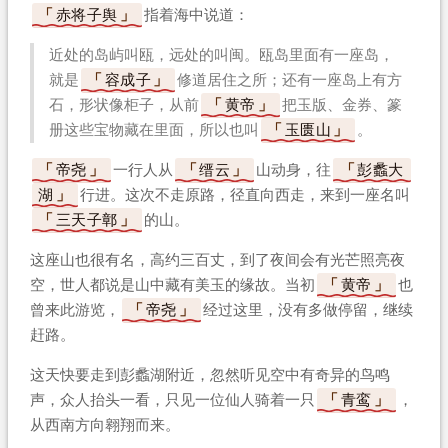
赤将子舆
指着海中说道：
近处的岛屿叫瓯，远处的叫闽。瓯岛里面有一座岛，
就是
容成子
修道居住之所；还有一座岛上有方
石，形状像柜子，从前
黄帝
把玉版、金券、篆
册这些宝物藏在里面，所以也叫
玉匮山
。
帝尧
一行人从
缙云
山动身，往
彭蠡大
湖
行进。这次不走原路，径直向西走，来到一座名叫
三天子鄣
的山。
这座山也很有名，高约三百丈，到了夜间会有光芒照亮夜
空，世人都说是山中藏有美玉的缘故。当初
黄帝
也
曾来此游览，
帝尧
经过这里，没有多做停留，继续
赶路。
这天快要走到彭蠡湖附近，忽然听见空中有奇异的鸟鸣
声，众人抬头一看，只见一位仙人骑着一只
青鸾
，
从西南方向翱翔而来。