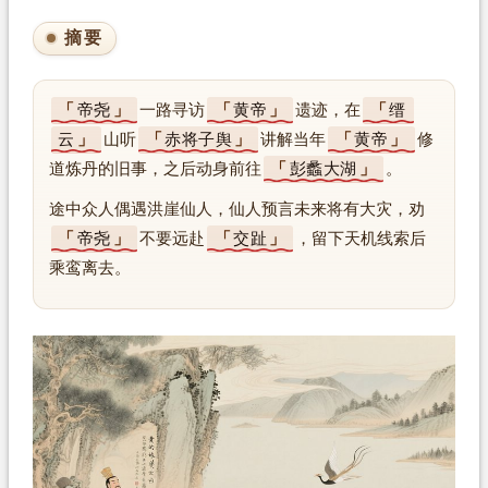
摘要
帝尧
一路寻访
黄帝
遗迹，在
缙
云
山听
赤将子舆
讲解当年
黄帝
修
道炼丹的旧事，之后动身前往
彭蠡大湖
。
途中众人偶遇洪崖仙人，仙人预言未来将有大灾，劝
帝尧
不要远赴
交趾
，留下天机线索后
乘鸾离去。