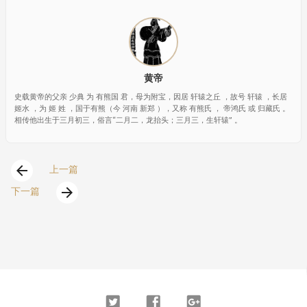
黄帝
史载黄帝的父亲 少典 为 有熊国 君，母为附宝，因居 轩辕之丘 ，故号 轩辕 ，长居
姬水 ，为 姬 姓 ，国于有熊（今 河南 新郑 ），又称 有熊氏 ， 帝鸿氏 或 归藏氏 。
相传他出生于三月初三，俗言“二月二，龙抬头；三月三，生轩辕” 。
arrow_back
上一篇
arrow_forward
下一篇
Twitter
Facebook
Google