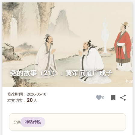
1.
摘要
2.
正文
2.1.
上古长江口的地形
2.2.
帝尧南行偶遇许由
2.3.
瞻仰黄帝遗迹
2.4.
赤将子舆讲胎息法
尧的故事（21）：黄帝问道广成子
修改时间：2026-05-10
bookmark
share
0
BOOK
SH
20
本文访客：
人
神话传说
分类