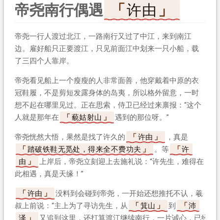
帝尧南行偶遇
许由
帝尧一行人渡过北江，一路南行又过了中江，来到南江
边。雇好船只正要渡江，只见前面江中划来一只小船，载
了三四个人靠岸。
帝尧看见船上一个瘦瘦的人非常面善，他穿戴着中原的衣
冠鞋履，不是剪短发露身体的岛夷，所以格外留意，一时
想不起在哪里见过。正在思索，侍卫已经过来禀报：“这个
人就是那年在
藐姑射山
遇到的那位呀。”
帝尧恍然大悟，果然是找了许久的
许由
，真是
踏破铁鞋无觅处，得来全不费功夫
。等
许
由
上岸后，帝尧立刻迎上去施礼说：“许先生，难得在
此相遇，真是天缘！”
许由
没料到会碰到帝尧，一开始还想推托不认，羲
叔上前说：“主上为了寻访先生，从
箕山
到
沛
泽
又追到这里，还打算渡江继续南行，一片诚心，已经