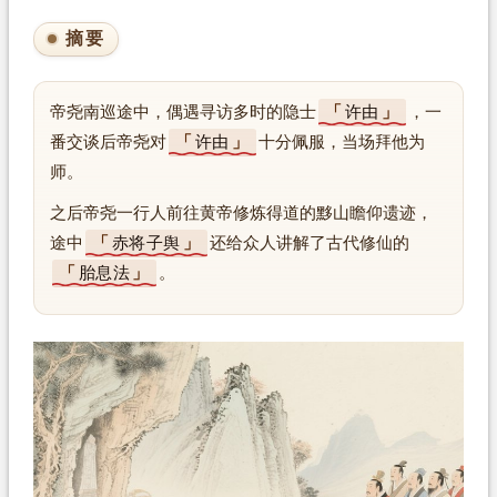
摘要
帝尧南巡途中，偶遇寻访多时的隐士
许由
，一
番交谈后帝尧对
许由
十分佩服，当场拜他为
师。
之后帝尧一行人前往黄帝修炼得道的黟山瞻仰遗迹，
途中
赤将子舆
还给众人讲解了古代修仙的
胎息法
。