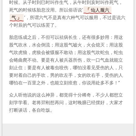
时候。从子时到巳时叫作生气，从午时到亥时叫作死气，
死气的时候练胎息没用。所以俗语说‘
仙人服六
气
’，所谓六气不是真有六种气可以服用，不过是说六
个时辰的气可以练罢了。
胎息练成之后，不但可以祛病长生，还有很多妙用：用这
股气吹水，水会倒流；用这股气嘘火，火会熄灭；用这股
气吹虎狼，虎狼会被慑服不敢动；用这股气吹蛇虫，蛇虫
会蜷曲爬不动。要是有人被兵器所伤，吹一口气血就能立
刻止住；要是有人被毒虫咬伤，哪怕没看见受伤的人，只
要对着自己的手吹，男的吹左手，女的吹右手，受伤的人
哪怕在一百里之外，也能立刻痊愈，你说用处多不多！”
众人听他说的这么神异，都觉得十分稀奇，不少人都想立
刻学学看。老将羿刚想再问，这时晚膳已经摆好，大家才
打断谈话，各自吃饭。