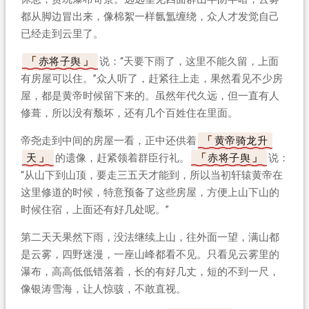
都从脚边冒出来，像棉絮一样氤氲缠绕，众人才发觉自己
已经走到云里了。
赤将子舆
说：“天要下雨了，这里不能久留，上面
有房屋可以住。”众人听了，赶紧往上走，果然看见不少房
屋，都是黄帝时候留下来的。虽然年代久远，但一直有人
修葺，所以没有颓坏，还有几个百姓住在里面。
帝尧走到中间的房屋一看，正中还供着
黄帝骑龙升
天
的遗像，赶紧领着群臣行礼。
赤将子舆
说：
“从山下到山顶，要走三五天才能到，所以当初轩辕黄帝在
这里修道的时候，特意预备了这些房屋，方便上山下山的
时候住宿，上面还有好几处呢。”
第二天天果然下雨，没法继续上山，往外面一望，满山都
是云雾，四野迷漫，一座山峰都看不见。只看见云雾里的
瀑布，高高低低错落着，长的有好几丈，短的不到一尺，
像银涛雪海，让人惊骇，不敢直视。