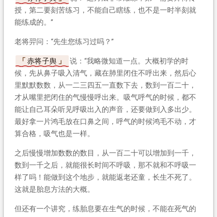
授，第二要刻苦练习，不能自己瞎练，也不是一时半刻就
能练成的。”
老将羿问：“先生您练习过吗？”
赤将子舆
说：“我略微知道一点。大概初学的时
候，先从鼻子吸入清气，藏在肺里闭住不呼出来，然后心
里默默数数，从一二三四五一直数下去，数到一百二十，
才从嘴里把闭住的气慢慢呼出来。吸气呼气的时候，都不
能让自己耳朵听见呼吸出入的声音，还要做到入多出少。
最好拿一片鸿毛放在口鼻之间，呼气的时候鸿毛不动，才
算合格，吸气也是一样。
之后慢慢增加数数的数目，从一百二十可以增加到一千，
数到一千之后，就能很长时间不呼吸，那不就和不呼吸一
样了吗！能做到这个地步，就能返老还童，长生不死了。
这就是胎息方法的大概。
但还有一个讲究，练胎息要在生气的时候，不能在死气的