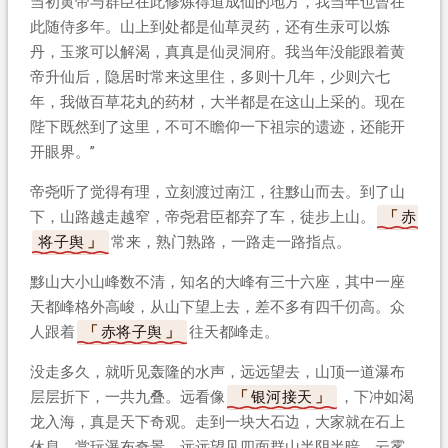
当初黄帝与群臣在此修炼得道成仙的地方，我当年也曾在
此随侍多年。山上到处都是仙草灵药，还有生汞可以炼
丹，玉浆可以解渴，真真是仙灵洞府。我当年没能跟着黄
帝升仙后，隐居时常来这里住，多则十几年，少则六七
年，我做百草花丸的药材，大半都是在这山上采的。现在
陛下既然到了这里，不可不瞻仰一下祖宗的遗迹，还能开
开眼界。”
帝尧听了觉得有理，立刻渡过南江，往黟山而去。到了山
下，山路越走越窄，帝尧君臣都弃了车，徒步上山。
赤
将子舆
常来，熟门熟路，一路走一路指点。
黟山大小山峰数不清，知名的大峰有三十六座，其中一座
天都峰格外高峻，从山下望上去，差不多有四千仞高。众
人跟着
赤将子舆
往天都峰走。
没走多久，就听见轰隆的水声，远远望去，山顶一道瀑布
层层折下，一共九叠。远看像
银河接天
，下冲如渴
龙入海，真是天下奇观。走到一块大石边，大家就在石上
休息，赏玩瀑布奇景。远远望见四面群山半阴半暗，云雾