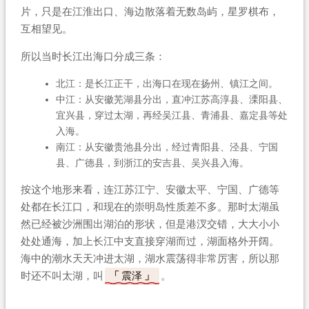
片，只是在江淮出口、海边散落着无数岛屿，星罗棋布，
互相望见。
所以当时长江出海口分成三条：
北江：是长江正干，出海口在现在扬州、镇江之间。
中江：从安徽芜湖县分出，直冲江苏高淳县、溧阳县、
宜兴县，穿过太湖，再经吴江县、青浦县、嘉定县等处
入海。
南江：从安徽贵池县分出，经过青阳县、泾县、宁国
县、广德县，到浙江的安吉县、吴兴县入海。
按这个地形来看，连江苏江宁、安徽太平、宁国、广德等
处都在长江口，和现在的崇明岛性质差不多。那时太湖虽
然已经被沙洲围出湖泊的形状，但是港汊交错，大大小小
处处通海，加上长江中支直接穿湖而过，湖面格外开阔。
海中的潮水天天冲进太湖，湖水震荡得非常厉害，所以那
时还不叫太湖，叫
震泽
。