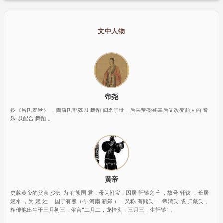
文中人物
帝尧
按《吕氏春秋》 ，陶唐氏部落以 舞蹈 闻名于世，后来帝尧登基后又改变前人的 音
乐 以配合 舞蹈 。
黄帝
史载黄帝的父亲 少典 为 有熊国 君，母为附宝，因居 轩辕之丘 ，故号 轩辕 ，长居
姬水 ，为 姬 姓 ，国于有熊（今 河南 新郑 ），又称 有熊氏 ， 帝鸿氏 或 归藏氏 。
相传他出生于三月初三，俗言“二月二，龙抬头；三月三，生轩辕” 。