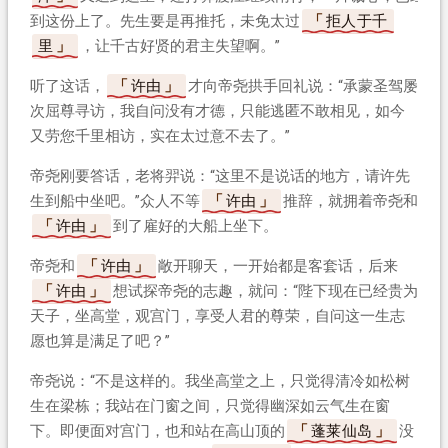
到这份上了。先生要是再推托，未免太过
拒人于千
里
，让千古好贤的君主失望啊。”
听了这话，
许由
才向帝尧拱手回礼说：“承蒙圣驾屡
次屈尊寻访，我自问没有才德，只能逃匿不敢相见，如今
又劳您千里相访，实在太过意不去了。”
帝尧刚要答话，老将羿说：“这里不是说话的地方，请许先
生到船中坐吧。”众人不等
许由
推辞，就拥着帝尧和
许由
到了雇好的大船上坐下。
帝尧和
许由
敞开聊天，一开始都是客套话，后来
许由
想试探帝尧的志趣，就问：“陛下现在已经贵为
天子，坐高堂，观宫门，享受人君的尊荣，自问这一生志
愿也算是满足了吧？”
帝尧说：“不是这样的。我坐高堂之上，只觉得清冷如松树
生在梁栋；我站在门窗之间，只觉得幽深如云气生在窗
下。即便面对宫门，也和站在高山顶的
蓬莱仙岛
没