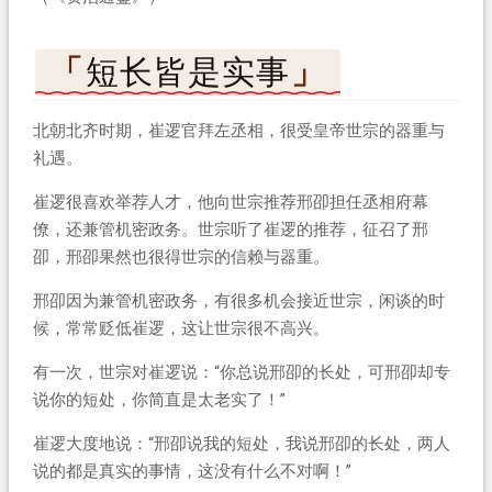
短长皆是实事
北朝北齐时期，崔逻官拜左丞相，很受皇帝世宗的器重与
礼遇。
崔逻很喜欢举荐人才，他向世宗推荐邢卲担任丞相府幕
僚，还兼管机密政务。世宗听了崔逻的推荐，征召了邢
卲，邢卲果然也很得世宗的信赖与器重。
邢卲因为兼管机密政务，有很多机会接近世宗，闲谈的时
候，常常贬低崔逻，这让世宗很不高兴。
有一次，世宗对崔逻说：“你总说邢卲的长处，可邢卲却专
说你的短处，你简直是太老实了！”
崔逻大度地说：“邢卲说我的短处，我说邢卲的长处，两人
说的都是真实的事情，这没有什么不对啊！”