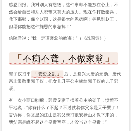
感恩回报。我对别人有恩德，这件事却不能放在心上，不
然会给自己和别人都带来莫大的压力。现在你打败秦兵，
救下邯郸，保全赵国，这是很大的恩德啊！等见到赵王，
但愿你能把这件施恩的事忘掉！”
信陵君说：“我一定谨遵您的教诲！”（《战国策》）
不痴不聋，不做家翁
郭子仪扫平
安史之乱
后，是复兴大唐的元勋。唐代
宗非常敬重郭子仪，把女儿升平公主嫁给郭子仪的儿子郭
暧。
有一次小两口吵嘴，郭暧见妻子摆着公主的架子，愤愤不
平地说：“你有什么了不起？不过仗着你父亲是天子罢了！
告诉你，你父皇的江山是我父亲打败安禄山才保下来的，
我父亲是瞧不起这个皇帝宝座，才没当这个皇帝！”