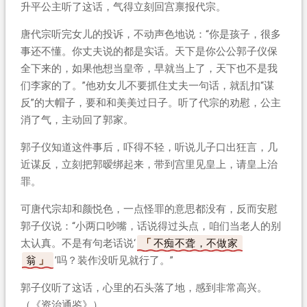
升平公主听了这话，气得立刻回宫禀报代宗。
唐代宗听完女儿的投诉，不动声色地说：“你是孩子，很多
事还不懂。你丈夫说的都是实话。天下是你公公郭子仪保
全下来的，如果他想当皇帝，早就当上了，天下也不是我
们李家的了。”他劝女儿不要抓住丈夫一句话，就乱扣“谋
反”的大帽子，要和和美美过日子。听了代宗的劝慰，公主
消了气，主动回了郭家。
郭子仪知道这件事后，吓得不轻，听说儿子口出狂言，几
近谋反，立刻把郭暧绑起来，带到宫里见皇上，请皇上治
罪。
可唐代宗却和颜悦色，一点怪罪的意思都没有，反而安慰
郭子仪说：“小两口吵嘴，话说得过头点，咱们当老人的别
太认真。不是有句老话说‘
不痴不聋，不做家
翁
’吗？装作没听见就行了。”
郭子仪听了这话，心里的石头落了地，感到非常高兴。
（《资治通鉴》）