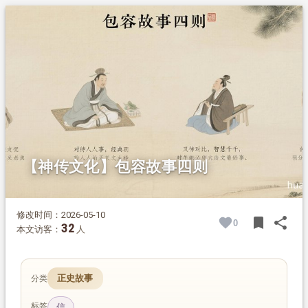
1.
摘要
2.
正文
2.1.
魏文侯执约
2.2.
唐睢说信陵君
2.3.
不痴不聋，不做家翁
2.4.
短长皆是实事
【神传文化】包容故事四则
修改时间：2026-05-10
bookmark
share
0
BOOK
SH
32
本文访客：
人
正史故事
分类
标签
信