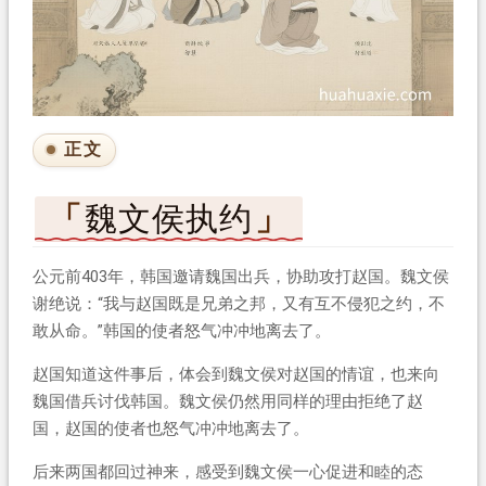
正文
魏文侯执约
公元前403年，韩国邀请魏国出兵，协助攻打赵国。魏文侯
谢绝说：“我与赵国既是兄弟之邦，又有互不侵犯之约，不
敢从命。”韩国的使者怒气冲冲地离去了。
赵国知道这件事后，体会到魏文侯对赵国的情谊，也来向
魏国借兵讨伐韩国。魏文侯仍然用同样的理由拒绝了赵
国，赵国的使者也怒气冲冲地离去了。
后来两国都回过神来，感受到魏文侯一心促进和睦的态