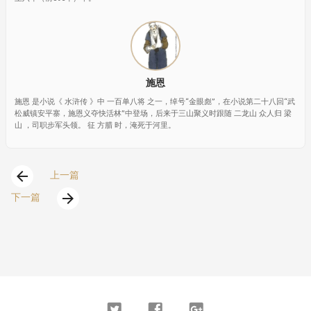
施恩
施恩 是小说《 水浒传 》中 一百单八将 之一，绰号“金眼彪”，在小说第二十八回“武
松威镇安平寨，施恩义夺快活林”中登场，后来于三山聚义时跟随 二龙山 众人归 梁
山 ，司职步军头领。 征 方腊 时，淹死于河里。
arrow_back
上一篇
arrow_forward
下一篇