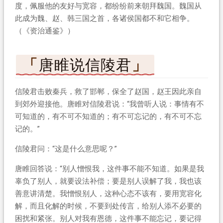
度，佩服他的友好与宽容，都纷纷前来朝拜魏国。魏国从
此成为魏、赵、韩三国之首，各诸侯国都不和它相争。
（《资治通鉴》）
唐睢说信陵君
信陵君击败秦兵，救了邯郸，保全了赵国，赵王因此亲自
到郊外迎接他。唐睢对信陵君说：“我曾听人说：事情有不
可知道的，有不可不知道的；有不可忘记的，有不可不忘
记的。”
信陵君问：“这是什么意思呢？”
唐睢回答说：“别人憎恨我，这件事不能不知道。如果是我
辜负了别人，就要设法补偿；要是别人误解了我，我也该
善意讲清楚。我憎恨别人，这种心态不该有，要用宽容化
解，而且化解的时候，不要到处传言，给别人添不必要的
困扰和紧张。别人对我有恩德，这件事不能忘记，要记得