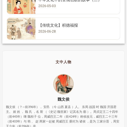
2026-05-03
【传统文化】积德福报
2026-06-28
文中人物
魏文侯
魏文侯 （？—前396年）， 安邑 （今 山西 夏县 ）人。 东周 战国 时 魏国 开国君
主。 姬 姓 ， 魏 氏 ，名 斯 （《史记·魏世家》记其名为 都 ）。周贞定王二十四年
（前445年）继 魏桓子 位，周威烈王二年（前424年）称侯改元，威烈王二十三年
（前403年）与 韩 、 赵 两家一起被 周威烈王 册封为 诸侯 ，是为 三家分晋 ，周安
王六年（前396年）卒。