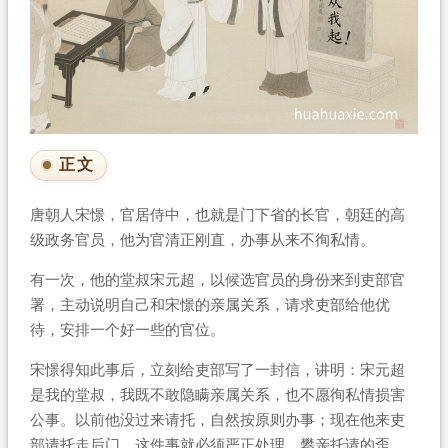
正文
唐朝人宋憬，官居侍中，也就是门下省的长官，朝廷的高
级政务官员，他为官清正刚直，办事从来不徇私情。
有一次，他的堂叔宋元超，以候选官员的身份来到吏部官
署，主动说明自己和宋憬的亲属关系，请求吏部给他优
待，安排一个好一些的官位。
宋憬得知此事后，立刻给吏部写了一封信，讲明：宋元超
是我的堂叔，我既不敢隐瞒亲属关系，也不愿徇私情损害
公事。以前他没过来请托，自然按原则办事；现在他来吏
部请托走后门，这件事就必须严正处理。攀亲托请的歪