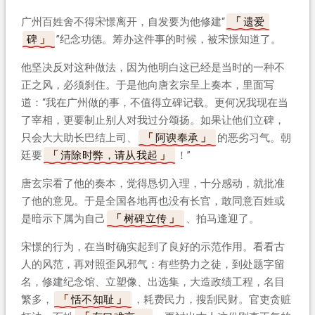
广州百姓舍不得宋憬离开，自发要为他修建“
遗爱
碑
”纪念功德。筹办这件事的时候，被宋憬知道了。
他坚决反对这种做法，因为他明白这已经是当时的一种不
正之风，必须刹住。于是他向唐玄宗呈上奏本，里面写
道：“我在广州做的事，不值得立碑记载。更何况我现在当
了宰相，更要制止别人对我过分颂扬。如果让他们立碑，
只会大大助长巴结上司、
阿谀奉承
的恶劣习气。朝
廷要
清除时弊，请从我起
！”
唐玄宗看了他的奏本，觉得恳切入理，十分感动，就批准
了他的意见。于是全国各地再也没有长官，敢同意百姓或
是暗示下属为自己
树碑立传
、拍马逢迎了。
宋憬的行为，在当时确实起到了良好的示范作用。看看古
人的风范，再对照歪风邪气：有些势力之徒，到处题字留
名，修建纪念馆、立塑像、出选集，大造政绩工程，名目
繁多，
恬不知耻
，耗费民力，搜刮民财。官吏贪赃