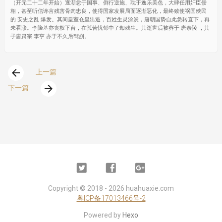
（开元二十二年开始）逐渐怠于国事、倒行逆施、耽于逸乐美色，大肆任用奸臣佞
相，甚至听信谗言残害骨肉忠良，使得国家发展局面逐渐恶化，最终致使祸国殃民
的 安史之乱 爆发。其间皇室仓皇出逃，百姓生灵涂炭，唐朝国势自此急转直下，再
未看涨。李隆基亦丧权下台，在孤苦忧郁中了却残生。其逝世后被葬于 唐泰陵 ，其
子唐肃宗 李亨 亦于不久后驾崩。
arrow_back
上一篇
arrow_forward
下一篇
Twitter
Facebook
Google
Plus
Copyright ©
2018 - 2026
huahuaxie.com
粤ICP备17013466号-2
Powered by
Hexo