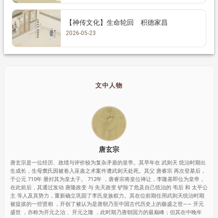
【神传文化】生命轮回 积德家昌
2026-05-23
文中人物
唐玄宗
唐玄宗是一位经历、政绩与评价较为复杂矛盾的皇帝。其早年在 武则天 统治时期出
生成长，生母窦氏因被卷入巫蛊之术案件遭武则天处死。其父 唐睿宗 再次登基后，
于公元 710年 册封其为皇太子。 712年 ，唐睿宗将皇位禅让，李隆基即位为皇帝，
在此前后，其通过发动 唐隆政变 与 先天政变 铲除了危及自己统治的 韦后 和 太平公
主 等人及其势力，重新确立巩固了李氏皇族权力。其在位前期任用武则天统治时期
被提拔的一些贤相 ，开创了被认为是唐朝乃至中国古代历史上的极盛之世—— 开元
盛世 ，亦称为开元之治 、开元之隆 ，此时期乃唐朝国力的最巅峰；但其在中晚年