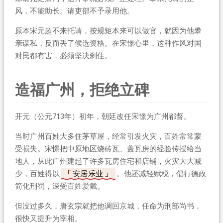
风，不能助长。请吏部不予录用他。
原本宋元超不来托请，按规矩本来可以做官，就因为他攀
亲谋私，反而丢了候选资格。在宋憬心里，这种作风对国
对民都有害，必须坚决刹住。
造福广州，拒绝立碑
开元（公元713年）初年，朝廷改任宋憬为广州都督。
当时广州百姓大多住茅草屋，经常引发火灾，百姓常常蒙
受损失。宋憬把中原地区烧砖瓦、盖瓦房的经验传授给当
地人，从此广州建起了许多瓦房住宅和店铺，火灾大大减
少，百姓得以
安居乐业
。他还减轻赋税，倡行德政
简化刑罚，深受百姓爱戴。
但没过多久，唐玄宗就把他调回京城，任命为刑部尚书，
很快又提升为宰相。