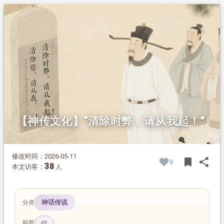
1.
摘要
2.
正文
2.1.
造福广州，拒绝立碑
【神传文化】“清除时弊，请从我起！”
修改时间：2026-05-11
bookmark
share
0
BOOK
SH
38
本文访客：
人
神话传说
分类
标签
信