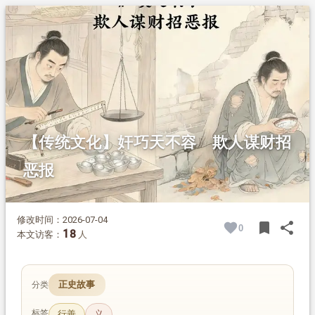
1.
摘要
2.
正文
2.1.
故事始末
2.2.
古训劝诫
2.3.
终得恶报
【传统文化】奸巧天不容 欺人谋财招
恶报
修改时间：2026-07-04
bookmark
share
0
BOOK
SH
18
本文访客：
人
正史故事
分类
标签
行善
义