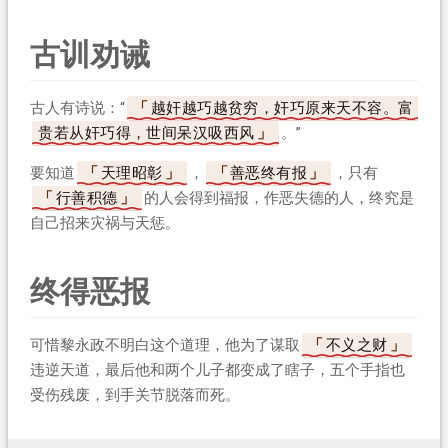
古训劝诫
古人有诗说：“
越奸越巧越贫穷，奸巧原来天不容。富
贵若从奸巧得，世间呆汉吸西风
。”
要知道
天理昭彰
，
善恶终有报
，只有
行善积德
的人会得到福报，作恶失德的人，终究是
自己招来灾祸与天惩。
终得恶报
可惜黎永政不明白这个道理，他为了谋取
不义之财
违逆天道，最后他和两个儿子都变成了瞎子，五个手指也
受伤残废，到手关节脱落而死。