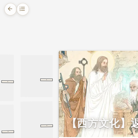
1.
摘要
arrow_back
format_list_numbered
2.
正文
·
·
新约
圣经
新约
返老还童
返老还童
格林童话
【西方文化】
·
圣经
新约
新约
·
诸家气法
云笈七签
诸家气法