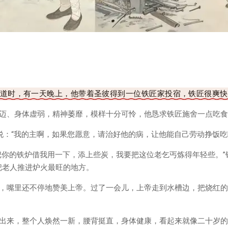
道时，有一天晚上，他带着圣彼得到一位铁匠家投宿，铁匠很爽快
迈、身体虚弱，精神萎靡，模样十分可怜，他恳求铁匠施舍一点吃食
说：“我的主啊，如果您愿意，请治好他的病，让他能自己劳动挣饭吃
把你的铁炉借我用一下，添上些炭，我要把这位老乞丐炼得年轻些。”
把老人推进炉火最旺的地方。
，嘴里还不停地赞美上帝。过了一会儿，上帝走到水槽边，把烧红的
出来，整个人焕然一新，腰背挺直，身体健康，看起来就像二十岁的