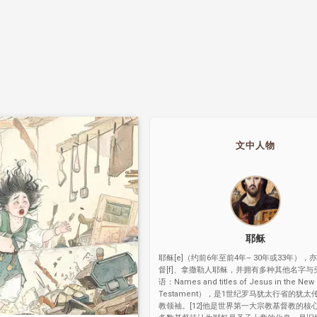
文中人物
耶稣
耶稣[e]（约前6年至前4年– 30年或33年），
督[f]、拿撒勒人耶稣，并拥有多种其他名字与
语：Names and titles of Jesus in the New
Testament），是1世纪罗马犹太行省的犹
教领袖。[12]他是世界第一大宗教基督教的核