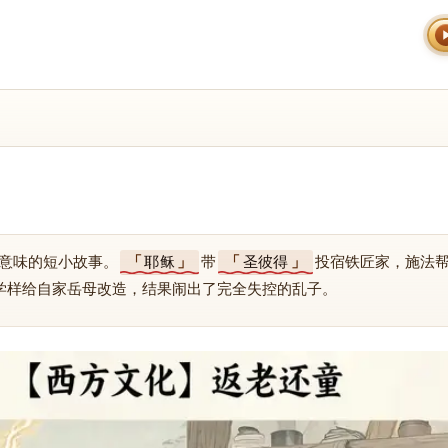
意味的短小故事。
耶稣
带
圣彼得
投宿铁匠家，施法
学样给自家岳母改造，结果闹出了完全失控的乱子。