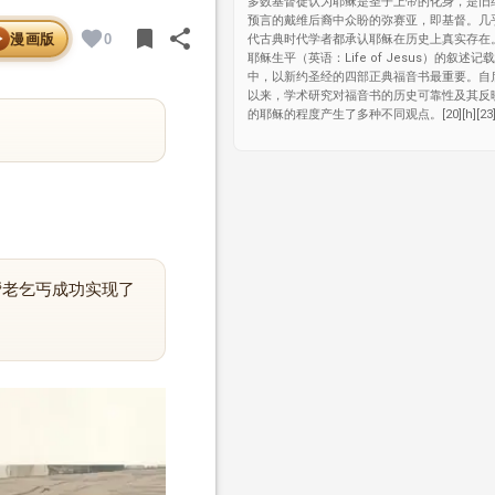
多数基督徒认为耶稣是圣子上帝的化身，是旧
预言的戴维后裔中众盼的弥赛亚，即基督。几
bookmark
share
漫画版
0
代古典时代学者都承认耶稣在历史上真实存在。
BOOKMARK
SHARE
耶稣生平（英语：Life of Jesus）的叙述
中，以新约圣经的四部正典福音书最重要。自
以来，学术研究对福音书的历史可靠性及其反
的耶稣的程度产生了多种不同观点。[20][h][23][
帮老乞丐成功实现了