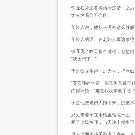
铁匠在旁边看得清清楚楚，之后
炉火烤着会不会疼。
年轻人说，他从来没有这么舒服
年轻人的话，在老妇人耳边萦绕
铁匠见了昨天整个过程，心想自
“我太想了！”
于是铁匠生起一炉大火，把老妇
“安安静静坐着，你又叫又跳干
由得怀疑：“难道我没学会手艺？
于是他把老妇人拖出来，扔进水
只见老婆子在水槽里缩成一团，
受了这场惊吓，当天晚上就生下
后来这两个孩子跑进了森林，从