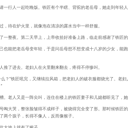
请一行人一起吃晚饭。铁匠有个半瞎、背驼的老岳母，她走到年轻人
过，待在炉火里，就像泡在清凉的露水当中一样舒服。
了一整夜。第二天早上，上帝收拾好准备上路，临走前感谢了铁匠的
己也能把老岳母变年轻，于是问岳母想不想变成十八岁的少女，能跑
人推了进去。老妇人在火里翻来翻去，疼得不停惨叫。
什么？”铁匠吼完，又继续拉风箱，把老妇人的破衣服都烧光了。老妇
”
槽。老人又是一阵尖叫，连住在楼上的铁匠妻子和儿媳都听见了，她
号啕大哭，整张脸皱得不成样子，被烧得完全变了形。那时候铁匠的
了两个孩子，长得不像人，反而像猴子。
此大地上就有了猴子。