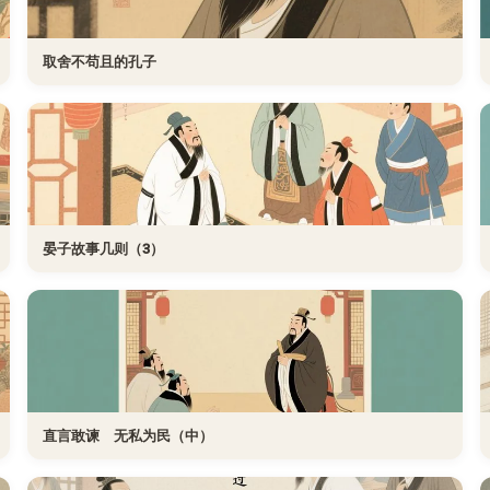
取舍不苟且的孔子
晏子故事几则（3）
直言敢谏 无私为民（中）