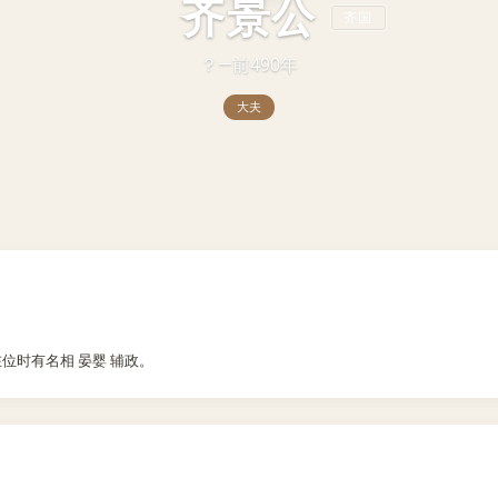
齐景公
齐国
？—前490年
大夫
在位时有名相 晏婴 辅政。