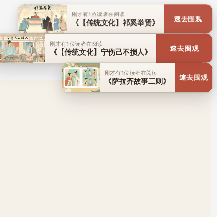
刚才有1位读者在阅读
《【神传文化】扶危济困 心地
速去围观
善良》
刚才有1位读者在阅读
《【神传文化】神奇道人论命
速去围观
理》
刚才有1位读者在阅读
《【神传文化】《颜氏家训》论
速去围观
“前世今生”》