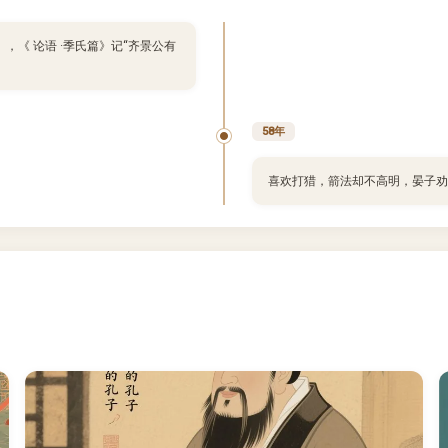
，《 论语 ·季氏篇》记“齐景公有
58年
喜欢打猎，箭法却不高明，晏子劝