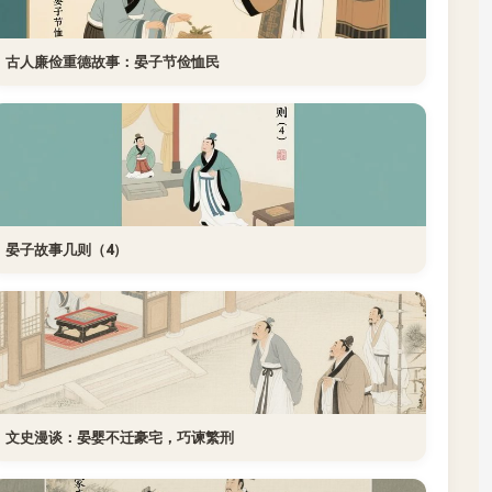
古人廉俭重德故事：晏子节俭恤民
晏子故事几则（4）
文史漫谈：晏婴不迁豪宅，巧谏繁刑