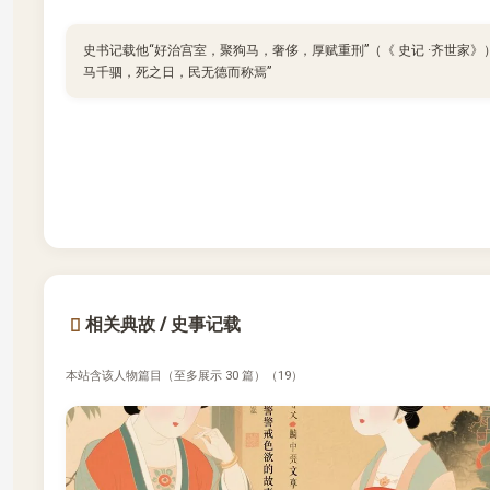
史书记载他“好治宫室，聚狗马，奢侈，厚赋重刑”（《 史记 ·齐世家》）
马千驷，死之日，民无德而称焉”
相关典故 / 史事记载
本站含该人物篇目（至多展示 30 篇）（19）