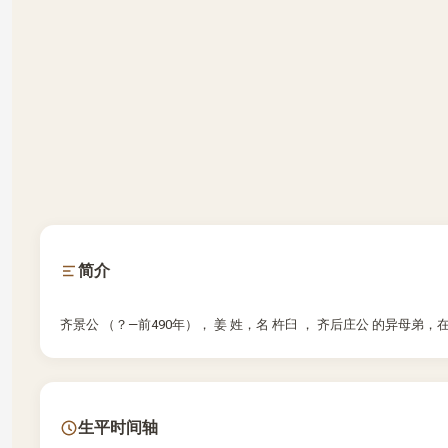
简介
齐景公 （？—前490年）， 姜 姓，名 杵臼 ， 齐后庄公 的异母弟，
生平时间轴