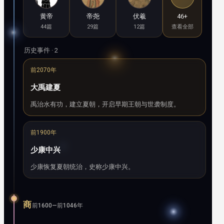
黄帝
帝尧
伏羲
46+
44篇
29篇
12篇
查看全部
历史事件 · 2
前2070年
大禹建夏
禹治水有功，建立夏朝，开启早期王朝与世袭制度。
前1900年
少康中兴
少康恢复夏朝统治，史称少康中兴。
商
前1600—前1046年