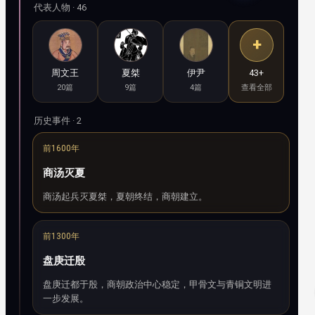
代表人物 · 46
+
周文王
夏桀
伊尹
43+
20篇
9篇
4篇
查看全部
历史事件 · 2
前1600年
商汤灭夏
商汤起兵灭夏桀，夏朝终结，商朝建立。
前1300年
盘庚迁殷
盘庚迁都于殷，商朝政治中心稳定，甲骨文与青铜文明进
一步发展。