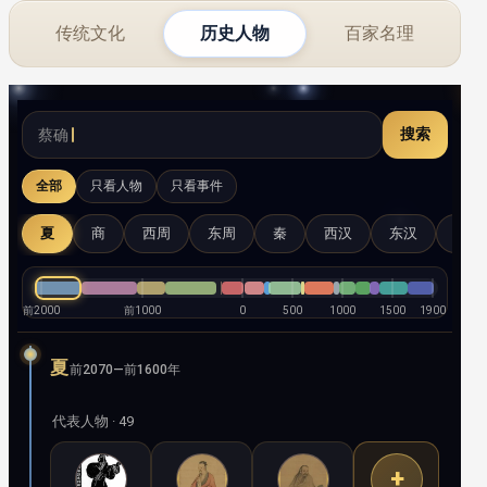
传统文化
历史人物
百家名理
搜索
帝挚
全部
只看人物
只看事件
夏
商
西周
东周
秦
西汉
东汉
三国
前2000
前1000
0
500
1000
1500
1900
夏
前2070—前1600年
代表人物 · 49
+