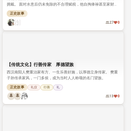
拥戴。 面对水患后仍未免除的不合理赋税，他自掏俸禄甚至家财完
成勘测，最终为百姓减除了多余负担，这段事迹记载于《清史稿》
正史故事
中。
27
0
【传统文化】行善传家 厚德望族
西汉南阳人樊重治家有方、一生乐善好施，以厚德立身传家。 樊重
子孙传承家风，一门多侯，成为当时人人称颂的名门望族。
正史故事
礼仪
行善
礼
13
0