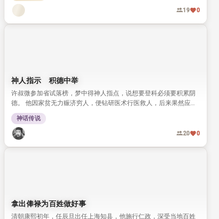
19
0
神人指示 积德中举
许叔微参加省试落榜，梦中得神人指点，说想要登科必须要积累阴
德。 他因家贫无力赈济穷人，便钻研医术行医救人，后来果然应验
神示得中举人。
神话传说
20
0
拿出俸禄为百姓做好事
清朝康熙初年，任辰旦出任上海知县，他施行仁政，深受当地百姓