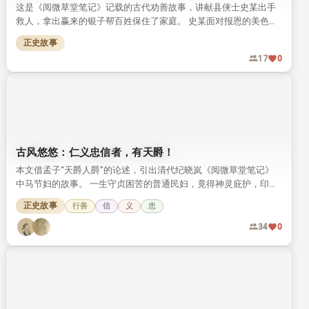
这是《阅微草堂笔记》记载的古代劝善故事，讲献县侠士史某出手
救人，拿出赢来的银子帮百姓保住了家庭。 史某面对报恩的美色严
词拒绝，最终积累阴德，在全村大火中保住了一家三口的性命。
正史故事
17
0
古风悠悠：仁义忠信者，有天爵！
本文借孟子“天爵人爵”的论述，引出清代纪晓岚《阅微草堂笔记》
中马节妇的故事。 一生守贞困苦的普通民妇，竟得神灵庇护，印证
了“仁义忠信者自有天爵”的道理。
正史故事
行善
信
义
忠
34
0