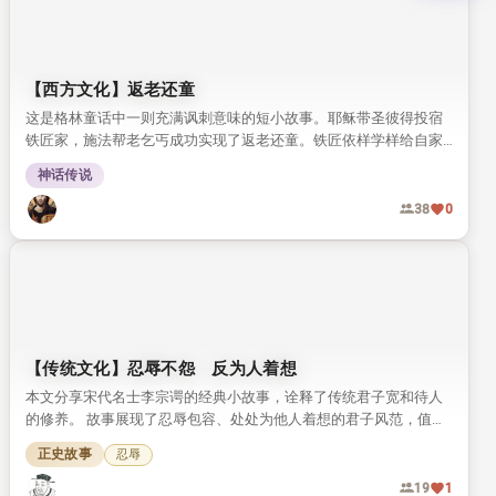
【西方文化】返老还童
这是格林童话中一则充满讽刺意味的短小故事。耶稣带圣彼得投宿
铁匠家，施法帮老乞丐成功实现了返老还童。铁匠依样学样给自家
岳母改造，结果闹出了完全失控的乱子。
神话传说
38
0
【传统文化】忍辱不怨 反为人着想
本文分享宋代名士李宗谔的经典小故事，诠释了传统君子宽和待人
的修养。 故事展现了忍辱包容、处处为他人着想的君子风范，值得
我们细细品读。
正史故事
忍辱
19
1