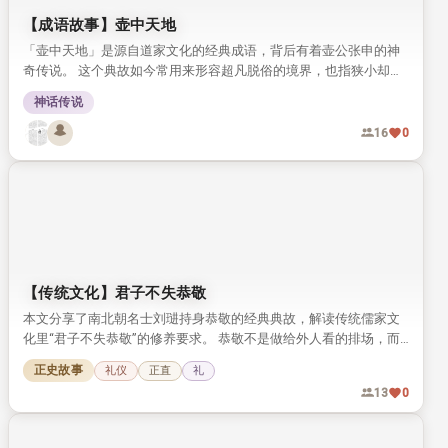
【成语故事】壶中天地
「壶中天地」是源自道家文化的经典成语，背后有着壶公张申的神
奇传说。 这个典故如今常用来形容超凡脱俗的境界，也指狭小却自
有意趣的空间。
神话传说
16
0
【传统文化】君子不失恭敬
本文分享了南北朝名士刘琎持身恭敬的经典典故，解读传统儒家文
化里“君子不失恭敬”的修养要求。 恭敬不是做给外人看的排场，而
是藏在日常细节里的自律，值得今人品读参考。
正史故事
礼仪
正直
礼
13
0