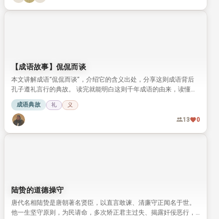
【成语故事】侃侃而谈
本文讲解成语“侃侃而谈”，介绍它的含义出处，分享这则成语背后
孔子遵礼言行的典故。 读完就能明白这则千年成语的由来，读懂孔
子言传身教践行周礼的故事。
成语典故
礼
义
13
0
陆贽的道德操守
唐代名相陆贽是唐朝著名贤臣，以直言敢谏、清廉守正闻名于世。
他一生坚守原则，为民请命，多次矫正君主过失、揭露奸佞恶行，