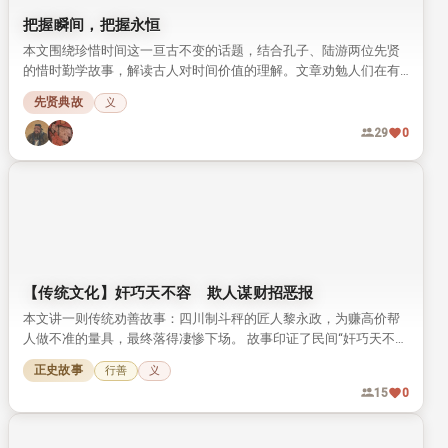
把握瞬间，把握永恒
本文围绕珍惜时间这一亘古不变的话题，结合孔子、陆游两位先贤
的惜时勤学故事，解读古人对时间价值的理解。文章劝勉人们在有
限的生命里，多做有意义的事，把握每一个瞬间才能留住永恒。
先贤典故
义
29
0
【传统文化】奸巧天不容 欺人谋财招恶报
本文讲一则传统劝善故事：四川制斗秤的匠人黎永政，为赚高价帮
人做不准的量具，最终落得凄惨下场。 故事印证了民间“奸巧天不
容”的善恶观，劝人不可为了钱财违背道义。
正史故事
行善
义
15
0