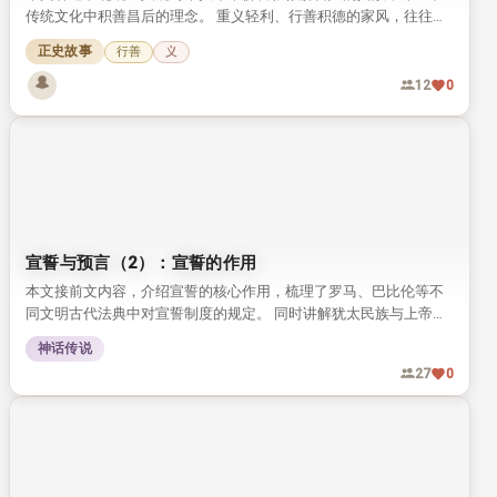
传统文化中积善昌后的理念。 重义轻利、行善积德的家风，往往会
惠及后世子孙，这一观念流传千年，至今仍有启发意义。
正史故事
行善
义
12
0
宣誓与预言（2）：宣誓的作用
本文接前文内容，介绍宣誓的核心作用，梳理了罗马、巴比伦等不
同文明古代法典中对宣誓制度的规定。 同时讲解犹太民族与上帝立
约的传统，以及赎罪日解除未践誓约的相关习俗。
神话传说
27
0