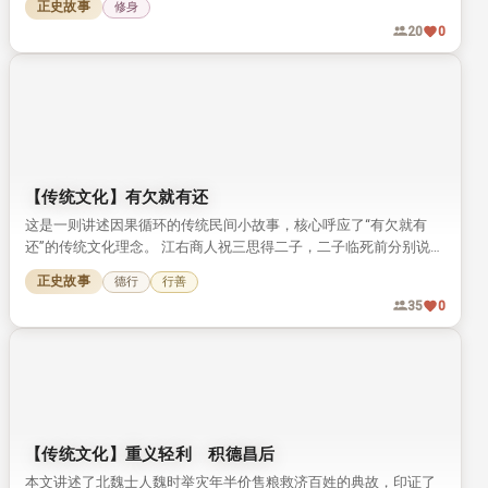
正史故事
修身
20
0
【传统文化】有欠就有还
这是一则讲述因果循环的传统民间小故事，核心呼应了“有欠就有
还”的传统文化理念。 江右商人祝三思得二子，二子临死前分别说出
自己投胎前来还债、讨债的前世因果。 祝三思听从劝告积德行善，
正史故事
德行
行善
最终得子养老，得享善终。
35
0
【传统文化】重义轻利 积德昌后
本文讲述了北魏士人魏时举灾年半价售粮救济百姓的典故，印证了