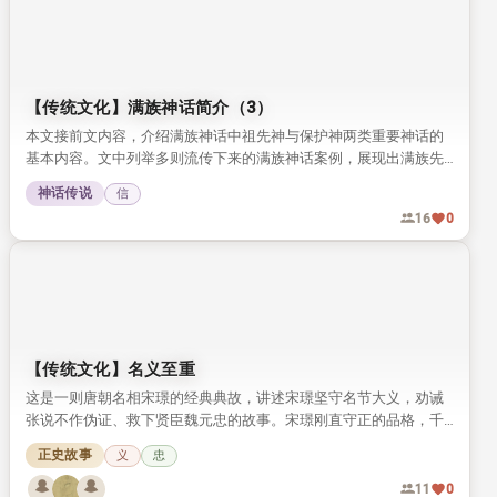
【传统文化】满族神话简介（3）
本文接前文内容，介绍满族神话中祖先神与保护神两类重要神话的
基本内容。文中列举多则流传下来的满族神话案例，展现出满族先
民独特的信仰与文化特质。
神话传说
信
16
0
【传统文化】名义至重
这是一则唐朝名相宋璟的经典典故，讲述宋璟坚守名节大义，劝诫
张说不作伪证、救下贤臣魏元忠的故事。宋璟刚直守正的品格，千
年来一直被世人称颂。
正史故事
义
忠
11
0