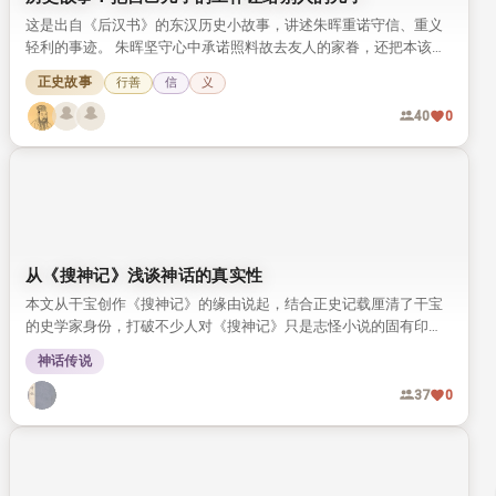
这是出自《后汉书》的东汉历史小故事，讲述朱晖重诺守信、重义
轻利的事迹。 朱晖坚守心中承诺照料故去友人的家眷，还把本该给
自家儿子的做官机会让给友人遗孤，尽显古人行善重德的风骨。
正史故事
行善
信
义
40
0
从《搜神记》浅谈神话的真实性
本文从干宝创作《搜神记》的缘由说起，结合正史记载厘清了干宝
的史学家身份，打破不少人对《搜神记》只是志怪小说的固有印
象。 文章梳理了中国历代由知名学者编撰的灵异记载，探讨神话背
神话传说
后的真实性，引发对中华传统神传文化传承现状的思考。
37
0