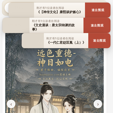
传统文化
历史人物
百家名理
刚才有1位读者在阅读
速去围观
《【神传文化】康熙谈妒嫉心》
刚才有1位读者在阅读
倾情演绎
《文史漫谈：唐太宗纳谏的故
速去围观
事》
刚才有1位读者在阅读
速去围观
《一代仁君赵匡胤（上）》
‹
›