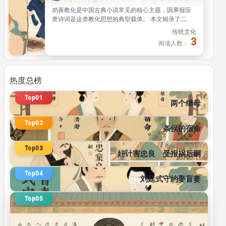
阅
阅
劝善教化是中国古典小说常见的核心主题，因果报应
读
读
类诗词是这类教化思想的典型载体。 本文辑录了二十
人
人
余首古典小说中广为流传的因果劝善名句，都是历代
数：
数：
传统文化
读者耳熟能详的经典文字。
9
5
3
阅读人数：
热度总榜
传统文化
Top01
126
阅读人数：
两个继母
传统文化
Top02
110
阅读人数：
条侯的宿命
传统文化
Top03
101
奸计害忠良 受报祸后嗣
阅读人数：
传统文化
Top04
94
刘廷式守约娶盲妻
阅读人数：
Top05