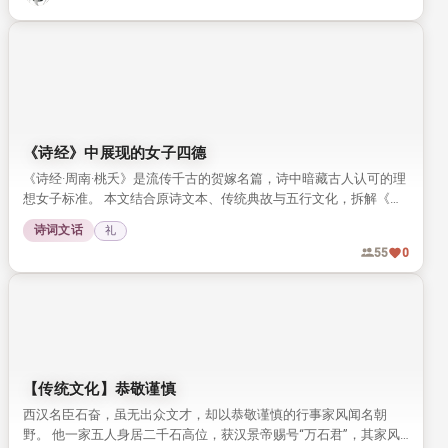
《诗经》中展现的女子四德
《诗经·周南·桃夭》是流传千古的贺嫁名篇，诗中暗藏古人认可的理
想女子标准。 本文结合原诗文本、传统典故与五行文化，拆解《桃
夭》中提到的女子四德内涵，带你读懂传统婚恋文化中的女性品德
诗词文话
礼
要求。
55
0
【传统文化】恭敬谨慎
西汉名臣石奋，虽无出众文才，却以恭敬谨慎的行事家风闻名朝
野。 他一家五人身居二千石高位，获汉景帝赐号“万石君”，其家风