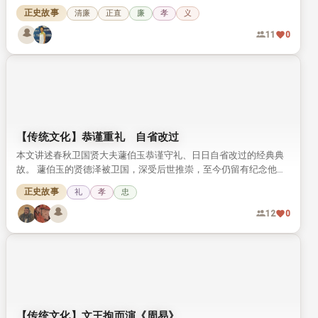
正史故事
清廉
正直
廉
孝
义
11
0
【传统文化】恭谨重礼 自省改过
本文讲述春秋卫国贤大夫蘧伯玉恭谨守礼、日日自省改过的经典典
故。 蘧伯玉的贤德泽被卫国，深受后世推崇，至今仍留有纪念他的
相关遗迹。
正史故事
礼
孝
忠
12
0
【传统文化】文王拘而演《周易》