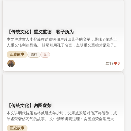
【传统文化】重义重德 君子所为
本文讲述古人李登瀛帮助贫病佃户赎回儿子的义举，展现了传统士
人重义轻利的品格。 结尾引用孔子名言，点明重义重德才是君子所
为的核心观点。
正史故事
德行
义
19
0
【传统文化】勿图虚荣
本文讲明代抗倭名将戚继光年少时，父亲戚景通对他严格管教，戒
除虚荣奢侈习气的故事。 文中清晰讲明道理：贪图虚荣会消磨大
志，难成一番事业。
正史故事