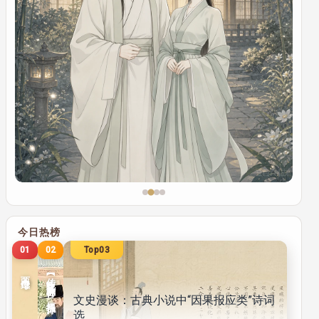
01
02
Top03
两个继母
【传统文化】修养德行 福报子孙
文史漫谈：古典小说中“因果报应类”诗词
传统文化
传统文化
选