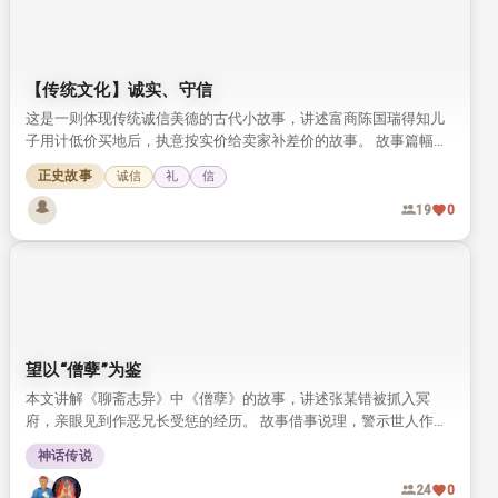
【传统文化】诚实、守信
这是一则体现传统诚信美德的古代小故事，讲述富商陈国瑞得知儿
子用计低价买地后，执意按实价给卖家补差价的故事。 故事篇幅短
小，却将传统文化中诚实守信的可贵品质展现得十分鲜活。
正史故事
诚信
礼
信
19
0
望以“僧孽”为鉴
本文讲解《聊斋志异》中《僧孽》的故事，讲述张某错被抓入冥
府，亲眼见到作恶兄长受惩的经历。 故事借事说理，警示世人作恶
自有报应，劝人以故事为鉴，守心向善。
神话传说
24
0