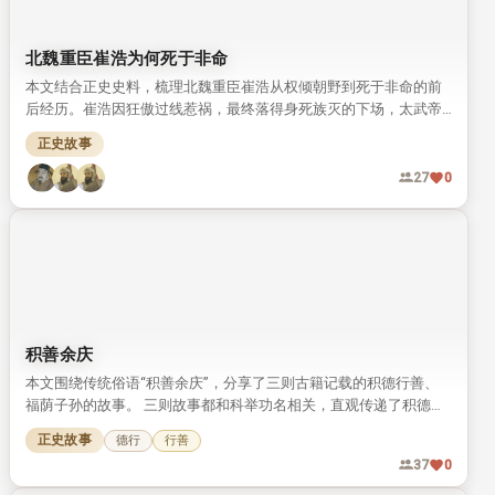
北魏重臣崔浩为何死于非命
本文结合正史史料，梳理北魏重臣崔浩从权倾朝野到死于非命的前
后经历。崔浩因狂傲过线惹祸，最终落得身死族灭的下场，太武帝
拓跋焘也未得善终。
正史故事
27
0
积善余庆
本文围绕传统俗语“积善余庆”，分享了三则古籍记载的积德行善、
福荫子孙的故事。 三则故事都和科举功名相关，直观传递了积德传
家的传统文化理念。
正史故事
德行
行善
37
0