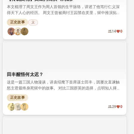
本文梳理了周文王作为周人首领的生平脉络，讲述了他笃行仁义深
得天下人心的经历。 周文王曾被商纣王囚禁在羑里，狱中推演拓展
《周易》，将八卦发展为六十四卦，留下了“文王拘而演《周易》”
正史故事
义
的千古文化典故。
14
0
田丰醒悟何太迟？
这是一篇三国人物漫谈，讲袁绍麾下首席谋士田丰，因屡次直谏触
怒主君最终身死狱中的故事。 对比三国群英的选择，点明知人择
主、明哲远祸的人生道理，读来引人深思。
正史故事
29
0