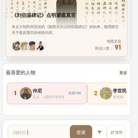
《刘伯温碑记》点明避瘟真言
本文介绍民间流传的《陕西太白山刘伯温碑记》的由来，梳理碑文
关于瘟疫预言的传统内容。
传统文化
91
阅读人数：
最喜爱的人物
更多
仲尼
李世民
1
2
热度192
孔丘 （前551年9月28日 —前479年4月11日 ）， 子 姓 ， 孔 氏 ， 
李世民 （598年
宋太祖
搜索
推荐