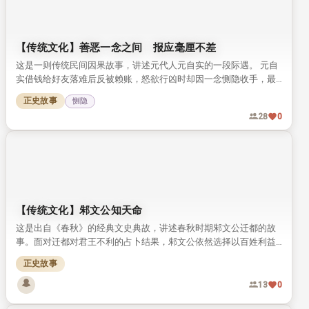
【传统文化】善恶一念之间 报应毫厘不差
这是一则传统民间因果故事，讲述元代人元自实的一段际遇。 元自
实借钱给好友落难后反被赖账，怒欲行凶时却因一念恻隐收手，最
终善恶各得报应。 故事点明核心：善恶只在一念之间，因果报应，
正史故事
恻隐
从来毫厘不差。
28
0
【传统文化】邾文公知天命
这是出自《春秋》的经典文史典故，讲述春秋时期邾文公迁都的故
事。面对迁都对君王不利的占卜结果，邾文公依然选择以百姓利益
为先。他的做法被古人评价为“知天命”，成为流传千年的君道佳
正史故事
话。
13
0