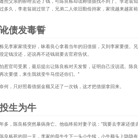
遵照父亲的吩咐去还了钱，可陈良栋却谎称借据找不到了。李老翁知
过多久，李老翁就过世了，兄弟二人依旧勤俭持家，家境越来越富裕
讹债发毒誓
栋见李家家境变好，昧着良心拿着当年的旧借据，又到李家要债。兄
咬定钱没还，还说再不还钱就要去官府告状。
怕惹官司受累，最后提出让陈良栋对天发誓，证明自己没说谎。陈良
再次要债，来生我就变牛马偿还你们。”
奈何，只好照着借据金额又还了一次钱，这才把借据拿回来。
投生为牛
年多，陈良栋突然暴病身亡。他临终前对妻子说：“我要去李家还债去
陈良栋死的同一天，李家的母牛生下一头小牛犊，小牛额头上隐隐有