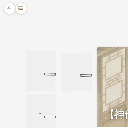
arrow_back
format_list_numbered
1.
摘要
2.
正文
2.1.
借债还钱留隐患
2.2.
昧心讹债发毒誓
·
·
滕文公上
滕文公上
孟子
卫灵公
论语
卫灵公
2.3.
应誓投生为牛
2.4.
赎牛起争议 评说点道理
【神
·
尚书
顾命
顾命