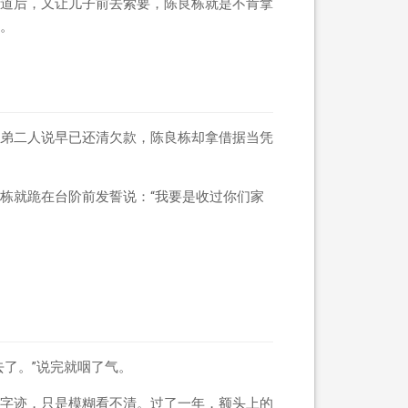
道后，又让儿子前去索要，陈良栋就是不肯拿
。
弟二人说早已还清欠款，陈良栋却拿借据当凭
栋就跪在台阶前发誓说：“我要是收过你们家
了。”说完就咽了气。
字迹，只是模糊看不清。过了一年，额头上的