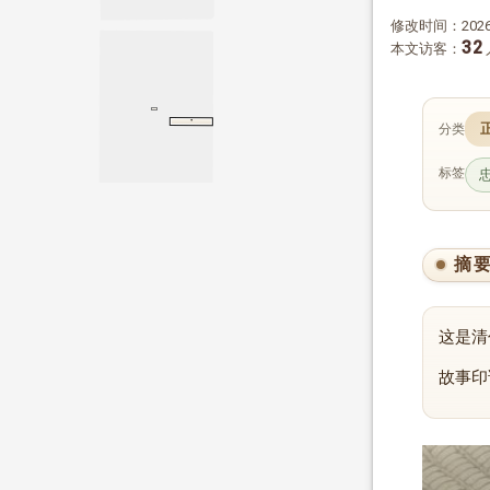
修改时间：2026-
32
本文访客：
·
大智度论
卷一
分类
卷一
标签
摘
这是清
故事印