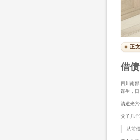
正
借债
四川南部
谋生，日
清道光六
父子几个
从前