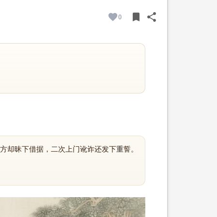
bookmark
share
0
BOOKMARK
SHARE
方却昧下借据，二次上门讹诈还发下重誓。