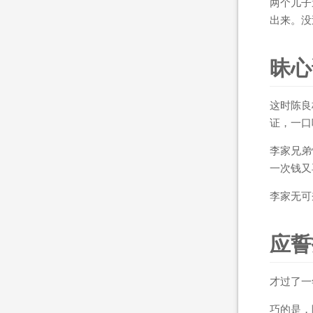
两个儿子
出来。没
昧心
这时陈良
证，一口
李家兄弟
一次钱又
李家无可
应誓
才过了一
巧的是，