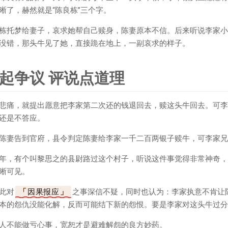
晰了，赫然就是“陈良栋”三个字。
栋托梦给妻子，哀求她帮自己赎身，陈妻原本不信。后来听说李家小
没错，那头牛见了她，直接跪在地上，一副哀求的样子。
起争议 评说点道理
悲痛，就提出愿意把李家第二次还的钱退回去，赎这头牛回去。可李
还是不答应。
陈妻告到官府，县令判定陈妻给李家一千二百两银子赎牛，可李家兄
年，有个叫黎思之的县尉路过这个村子，听说这件事觉得非常神奇，
晰可见。
此对
因果报应
之事深信不疑，同时也认为：李家执意不肯让
本的怨仇没能化解，反而可能结下新的怨恨。要是李家对这头牛过分
人不能做亏心事，宽恕才是避难解怨的良方妙药。