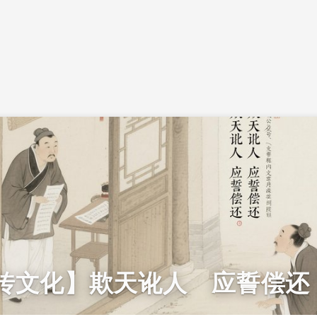
传文化】欺天讹人 应誓偿还