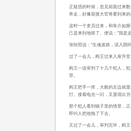
正疑惑的时候，忽见前面过来数
奔走，好像迎接大官将要到来的
这时一个吏员过来，和朱介如握
己是来到地狱了。便说：“我是走
张恒照说：“生魂迷路，误入阴
过了一会儿，阎王过来入座升堂
阎王一连审判了十几个犯人，犯
罪。
阎王把手一挥，大殿的左边就显
打。接着电光一闪，又显现出另
那个犯人看到镜子里的情景，正
即叫人把他拖了下去。
又过了一会儿，审判完毕，阎王