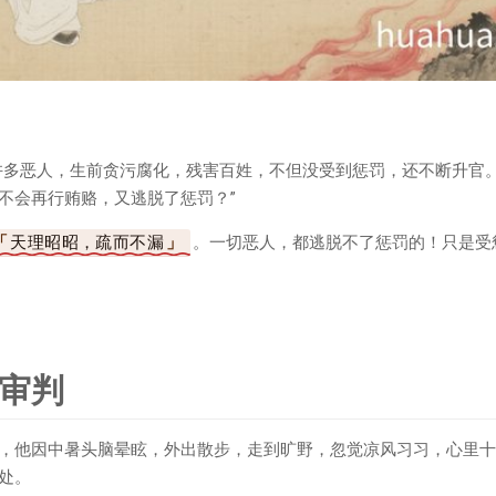
许多恶人，生前贪污腐化，残害百姓，不但没受到惩罚，还不断升官
不会再行贿赂，又逃脱了惩罚？”
天理昭昭，疏而不漏
。一切恶人，都逃脱不了惩罚的！只是受
审判
，他因中暑头脑晕眩，外出散步，走到旷野，忽觉凉风习习，心里十
处。