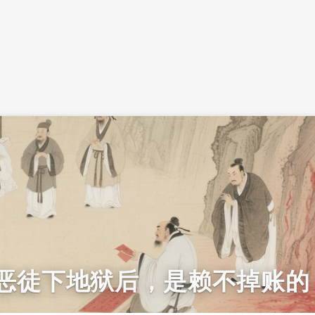
恶徒下地狱后，是赖不掉账的