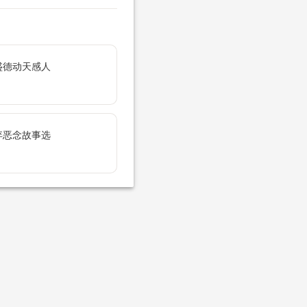
盛德动天感人
弃恶念故事选