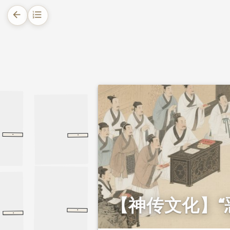
arrow_back
format_list_numbered
1.
摘要
2.
正文
2.1.
误入阴间所见的审判
2.2.
故事留给后人的深思
·
·
第七十三章
第七十三章
老子
通书
文辞
文辞
【神传文化】“
·
·
经律异相
地狱部
地狱部
礼记
大学
大学