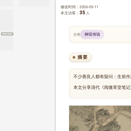
修改时间：2026-05-11
35
本文访客：
人
·
神话传说
分类
梁惠王上
梁惠王上
孟子
摘要
不少善良人都有疑问：生前作
本文分享清代《阅微草堂笔记