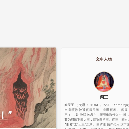
文中人物
阎王
阎罗王 （ 梵语 ： यमराज ， IAST ：Yamarā
自 印度教 神祇 阎魔罗阇 （或译 阎摩 、 阎魔
！”
王 ） ，是 地狱 的君主，随着佛教传入 中国
其为阎魔罗阇大王，简称阎罗王、阎王、阎君。
“王者”或“大王”之意。 阎罗王 信仰传入 汉字