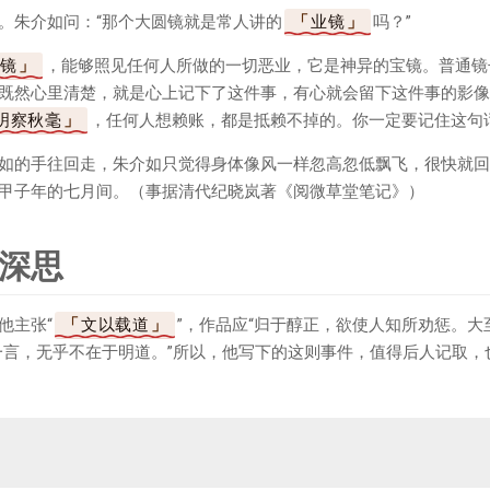
。朱介如问：“那个大圆镜就是常人讲的
业镜
吗？”
镜
，能够照见任何人所做的一切恶业，它是神异的宝镜。普通镜
既然心里清楚，就是心上记下了这件事，有心就会留下这件事的影像
明察秋毫
，任何人想赖账，都是抵赖不掉的。你一定要记住这句
如的手往回走，朱介如只觉得身体像风一样忽高忽低飘飞，很快就回
甲子年的七月间。（事据清代纪晓岚著《阅微草堂笔记》）
深思
他主张“
文以载道
”，作品应“归于醇正，欲使人知所劝惩。大
一言，无乎不在于明道。”所以，他写下的这则事件，值得后人记取，