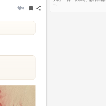
为 中国 、 日本 、 朝鲜半岛 、 越南 的民俗
一。
bookmark
share
0
BOOKMARK
SHARE