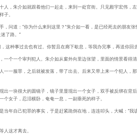
十人，朱介如就跟着他们一起走，来到一处官衙。只见殿宇宏伟，左
样子。
手，问道：“你为什么来到这里？”朱介如一看，是已经死去的朋友张
迷了路。”
间，这种事过去也有过。你暂且在廊下歇息，等我办完事，再送你回去
，一个一个审判犯人。朱介如从窗外向里边张望，里面的情景看得清
人一一服罪，之后就被发落，带了出去。后来又带上来一个犯人，那
现出一块很大的圆镜子，镜子里显现出一个女子，双手被反绑在背后
一个女子，忍泪横卧，奄奄一息，一副垂死的样子。
是当年自己犯罪的事实，于是赶紧跪倒在地，连连叩头，大喊：“我该
等人这才离去。