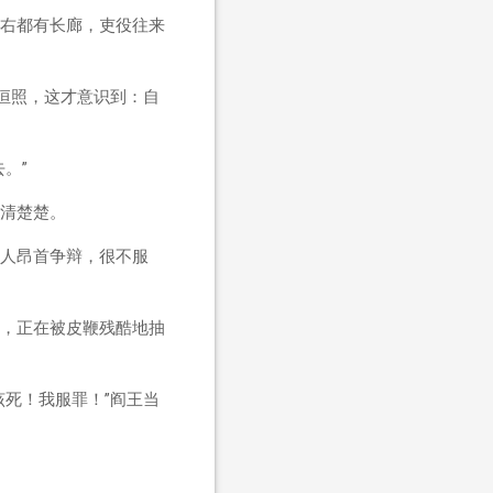
右都有长廊，吏役往来
恒照，这才意识到：自
。”
清楚楚。
人昂首争辩，很不服
，正在被皮鞭残酷地抽
死！我服罪！”阎王当