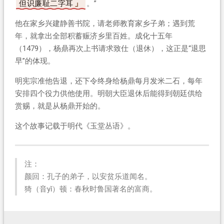
但识廉耻二字耳
。”
他在家乡兴建静善书院，请老师教育家乡子弟；遇到荒
年，就拿出全部积蓄赈济乡里百姓。成化十五年
（1479），杨鼎再次上书请求致仕（退休），这正是“退思
早”的体现。
明宪宗准他告退，还下令终身给杨鼎每月发米二石，每年
安排四个役力供他使用。明朝大臣退休后能得到朝廷供给
赏赐，就是从杨鼎开始的。
这个故事记载于明代《玉堂丛语》。
注：
颜回：孔子的弟子，以安贫乐道闻名。
猗（音yǐ）顿：春秋时鲁国著名的富商。