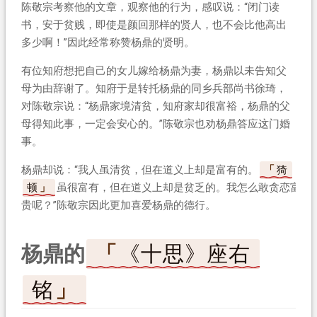
陈敬宗考察他的文章，观察他的行为，感叹说：“闭门读
书，安于贫贱，即使是颜回那样的贤人，也不会比他高出
多少啊！”因此经常称赞杨鼎的贤明。
有位知府想把自己的女儿嫁给杨鼎为妻，杨鼎以未告知父
母为由辞谢了。知府于是转托杨鼎的同乡兵部尚书徐琦，
对陈敬宗说：“杨鼎家境清贫，知府家却很富裕，杨鼎的父
母得知此事，一定会安心的。”陈敬宗也劝杨鼎答应这门婚
事。
杨鼎却说：“我人虽清贫，但在道义上却是富有的。
猗
顿
虽很富有，但在道义上却是贫乏的。我怎么敢贪恋富
贵呢？”陈敬宗因此更加喜爱杨鼎的德行。
杨鼎的
《十思》座右
铭