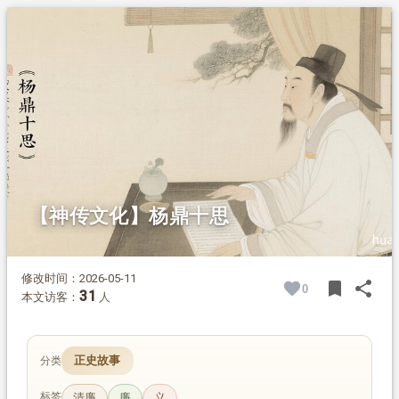
1.
摘要
2.
正文
2.1.
杨鼎的《十思》座右铭
【神传文化】杨鼎十思
修改时间：2026-05-11
bookmark
share
0
BOOK
SH
31
本文访客：
人
正史故事
分类
标签
清廉
廉
义