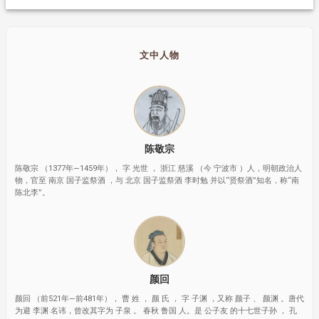
文中人物
陈敬宗
陈敬宗 （1377年—1459年）， 字 光世 ， 浙江 慈溪 （今 宁波市 ）人，明朝政治人
物，官至 南京 国子监祭酒 ，与 北京 国子监祭酒 李时勉 并以“贤祭酒”知名，称“南
陈北李”。
颜回
颜回 （前521年—前481年）， 曹 姓 ， 颜 氏 ， 字 子渊 ，又称 颜子 、 颜渊 。唐代
为避 李渊 名讳，曾改其字为 子泉 。 春秋 鲁国 人。是 公子友 的十七世子孙 ， 孔