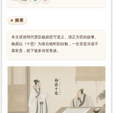
摘要
本文讲述明代贤臣杨鼎坚守道义、清正为官的故事。
杨鼎以《十思》为座右铭时刻自勉，一生安贫乐道不
慕富贵，留下诸多传世美谈。