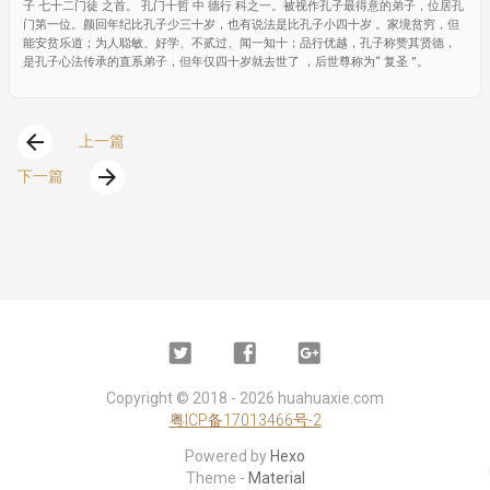
子 七十二门徒 之首。 孔门十哲 中 德行 科之一。被视作孔子最得意的弟子，位居孔
门第一位。颜回年纪比孔子少三十岁，也有说法是比孔子小四十岁 。家境贫穷，但
能安贫乐道；为人聪敏、好学、不贰过、闻一知十；品行优越，孔子称赞其贤德，
是孔子心法传承的直系弟子，但年仅四十岁就去世了 ，后世尊称为“ 复圣 ”。
arrow_back
上一篇
arrow_forward
下一篇
Twitter
Facebook
Google
Plus
Copyright ©
2018 - 2026
huahuaxie.com
粤ICP备17013466号-2
Powered by
Hexo
Theme -
Material