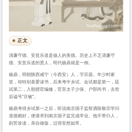
正文
清廉守德、安贫乐道是做人的美德。历史上不乏清廉守
德、安贫乐道的贤人，明代杨鼎就是一例。
杨鼎，明朝陕西咸宁（今西安）人，字宗器。年少时家
贫，却特别喜爱读书，后来考中乡试、会试都是第一，廷
试第二，入朝授官编修，官至太子少保、户部尚书，去世
后谥号“庄敏”。
杨鼎考得乡试第一之后，听说南京国子监祭酒陈敬宗学问
道德都好，便请求到南京国子监完成学业。他不带仆人，
刻苦攻读，亲自做饭，过得安然如常。