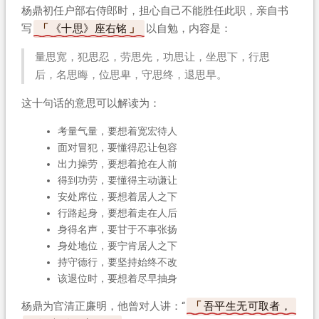
杨鼎初任户部右侍郎时，担心自己不能胜任此职，亲自书
写
《十思》座右铭
以自勉，内容是：
量思宽，犯思忍，劳思先，功思让，坐思下，行思
后，名思晦，位思卑，守思终，退思早。
这十句话的意思可以解读为：
考量气量，要想着宽宏待人
面对冒犯，要懂得忍让包容
出力操劳，要想着抢在人前
得到功劳，要懂得主动谦让
安处席位，要想着居人之下
行路起身，要想着走在人后
身得名声，要甘于不事张扬
身处地位，要宁肯居人之下
持守德行，要坚持始终不改
该退位时，要想着尽早抽身
杨鼎为官清正廉明，他曾对人讲：“
吾平生无可取者，