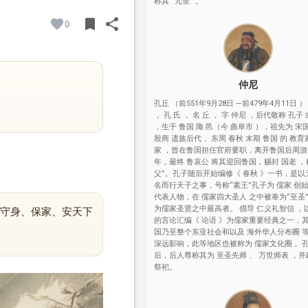
称其“ 元圣 ”。
bookmark
share
0
BOOKMARK
SHARE
仲尼
孔丘 （前551年9月28日 —前479年4月11日 ）
， 孔 氏 ， 名 丘 ， 字 仲尼 ，后代敬称 孔子
，生于 鲁国 陬 邑（今 曲阜市 ），祖先为 宋
殷商 遗族后代， 东周 春秋 末期 鲁国 的 教育
家 ，曾在鲁国担任官府要职，离开鲁国后周
年，最终 鲁哀公 将其迎回鲁国，赐封 国老 ，
父”。孔子随后开始编修《 春秋 》一书，是以
名而行天子之事，号称“素王”孔子为 儒家 创
代表人物，在 儒家四大圣人 之中被奉为“至圣
为儒家圣贤之中最高者。 倡导 仁义礼智信 ，
守身、保家、安天下
的言论汇编《 论语 》为儒家重要经典之一，
国乃至整个东亚社会和以及 海外华人分布圈 
深远影响，此等地区也被称为 儒家文化圈 。
后，后人尊称其为 至圣先师 、 万世师表 ，并
祭祀。