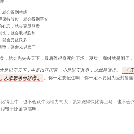
德：
，就会得到荣耀
望保持节俭，就会得到平安
的心态，就会更显尊贵
畏怯，就会取得胜利
，就会受益良多
自谦，就会见识更广
虚，就会先失去天下，最后落得身死的下场，夏桀、商纣就是例子，
大足以守天下，中足以守国家，小足以守其身，这就是谦虚。
，人道恶满而好谦
。
你一定要记住啊！你一定不要因为受封鲁国
得比得上牛，也不会跟牛比谁力气大；就算跑得快比得上马，也不会
会跟贤士比谁更高明。