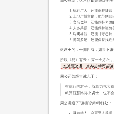
周公总结，这六点都是谦虚的美
德行广大，还能保持谦恭
土地广博富饶，能节制欲
官高位尊，还能保持卑微
人多兵强，还能保持谨慎
聪明睿智，还能甘守愚拙
博闻多记，还能保持浅近
做君王的，坐拥四海，如果不谦
所以《易》有云：
有一个方法，
变满而流谦，鬼神害满而福谦
周公还曾经告诫儿子：
有德行的君子，就算力气大
就算智慧比得上贤士，也不
周公讲透了“谦德”的种种好处：
谦恭待人，会更受人尊崇