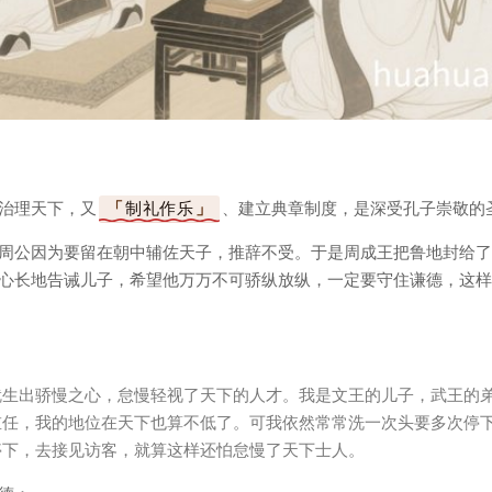
治理天下，又
制礼作乐
、建立典章制度，是深受孔子崇敬的
周公因为要留在朝中辅佐天子，推辞不受。于是周成王把鲁地封给了
心长地告诫儿子，希望他万万不可骄纵放纵，一定要守住谦德，这样
就生出骄慢之心，怠慢轻视了天下的人才。我是文王的儿子，武王的
重任，我的地位在天下也算不低了。可我依然常常洗一次头要多次停
停下，去接见访客，就算这样还怕怠慢了天下士人。