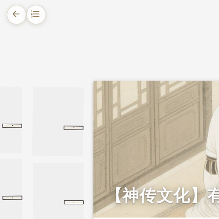
arrow_back
format_list_numbered
1.
摘要
2.
正文
·
·
尧问
荀子
尧问
韩诗外传
卷三
卷三
【神传文化】
·
周易
谦卦
谦卦
·
明堂位
礼记
明堂位