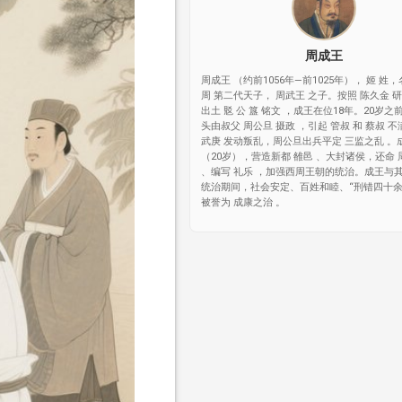
周成王
周成王 （约前1056年—前1025年）， 姬 姓，名
周 第二代天子， 周武王 之子。按照 陈久金 
出土 覐 公 簋 铭文 ，成王在位18年。20岁
头由叔父 周公旦 摄政 ，引起 管叔 和 蔡叔 
武庚 发动叛乱，周公旦出兵平定 三监之乱 。
（20岁），营造新都 雒邑 、大封诸侯，还命
、编写 礼乐 ，加强西周王朝的统治。成王与其
统治期间，社会安定、百姓和睦、“刑错四十余
被誉为 成康之治 。