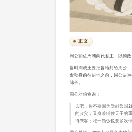
正文
周公辅佐周朝两代君王，以德政
当时周成王要把鲁地封给周公，
禽动身前往封地之前，周公语重
绵长。
周公对伯禽说：
去吧，你不要因为受封鲁国
的叔父，又身兼辅佐天子的
待来客；吃一顿饭也要多次