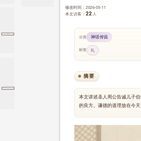
修改时间：2026-05-11
22
本文访客：
人
·
鲁周公世家
鲁周公世家
史记
神话传说
分类
标签
礼
夏本纪 史记
摘要
·
·
史记
夏本纪 史记
本文讲述圣人周公告诫儿子伯
的良方。谦德的道理放在今天