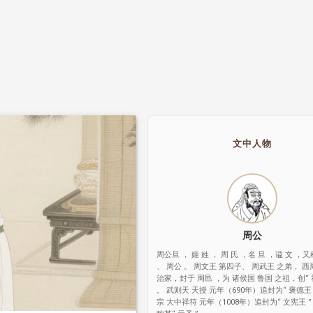
文中人物
周公
周公旦 ， 姬 姓 ， 周 氏 ，名 旦 ，谥 文 ，
、 周公 。 周文王 第四子、 周武王 之弟， 西
治家，封于 周邑 ，为 诸侯国 鲁国 之祖，创“ 
。 武则天 天授 元年（690年）追封为“ 褒德王 
宗 大中祥符 元年（1008年）追封为“ 文宪王 