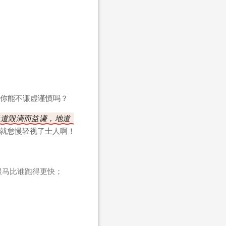
你能不谦虚谨慎吗？
天道毁满而益谦，地道
就怠慢轻视了士人啊！
跟马比谁跑得更快；