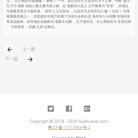
父”。孔子随后开始编修《 春秋 》一书，是以无天子之名而行天子之事，号称“素王”
孔子为 儒家 创始人兼主要代表人物，在 儒家四大圣人 之中被奉为“至圣”，其地位
为儒家圣贤之中最高者。 倡导 仁义礼智信 ，以其言为主的言论汇编《 论语 》为儒
家重要经典之一，其思想对中国乃至整个东亚社会和以及 海外华人分布圈 等地区皆
有深远影响，此等地区也被称为 儒家文化圈 。孔子逝世后，后人尊称其为 至圣先师
、 万世师表 ，并建 孔庙 以祭祀。
arrow_back
上一篇
arrow_forward
下一篇
Twitter
Facebook
Google
Plus
Copyright ©
2018 - 2026
huahuaxie.com
粤ICP备17013466号-2
Powered by
Hexo