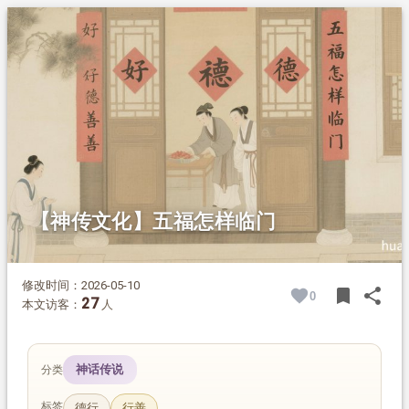
1.
摘要
2.
正文
2.1.
什么是五福
2.2.
五福的核心是好德
2.3.
好德才能五福临门
【神传文化】五福怎样临门
修改时间：2026-05-10
bookmark
share
0
BOOK
SH
27
本文访客：
人
神话传说
分类
标签
德行
行善