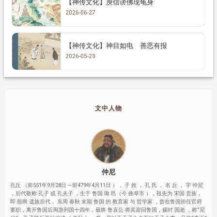
【神传文化】庾信谤佛现龟身
2026-06-27
【神传文化】神目如电 善恶有报
2026-05-23
文中人物
仲尼
孔丘 （前551年9月28日 —前479年4月11日 ）， 子 姓 ， 孔 氏 ， 名 丘 ， 字 仲尼
，后代敬称 孔子 或 孔夫子 ，生于 鲁国 陬 邑（今 曲阜市 ），祖先为 宋国 贵族，
即 殷商 遗族后代， 东周 春秋 末期 鲁国 的 教育家 与 哲学家 ，曾在鲁国担任官府
要职，离开鲁国后周游列国十四年，最终 鲁哀公 将其迎回鲁国，赐封 国老 ，称“尼