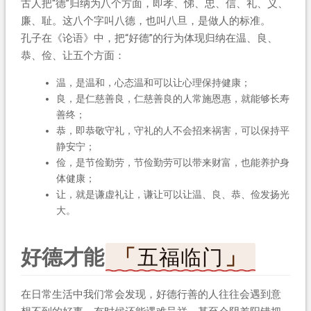
古人把“德”归纳为八个方面，即孝、悌、忠、信、礼、义、
廉、耻。这八个字叫八德，也叫八旦，是做人的标准。
孔子在《论语》中，把“好德”的行为体现归纳在温、良、
恭、俭、让五个方面：
温，是温和，心态温和可以让心理保持健康；
良，是仁慈善良，仁慈善良的人常施恩惠，就能够长寿
善终；
恭，即恭敬守礼，守礼的人不会招来祸害，可以保持平
静安宁；
俭，是节俭勤劳，节俭勤劳可以带来财富，也能养护身
体健康；
让，就是谦虚礼让，谦让可以让温、良、恭、俭发扬光
大。
好德才能
五福临门
在日常生活中我们常会发现，好德行善的人往往会遇到意