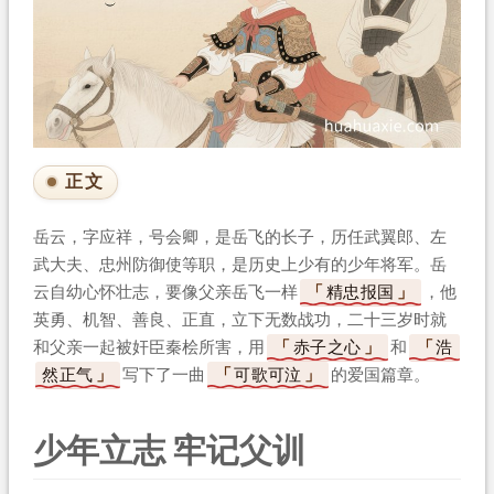
正文
岳云，字应祥，号会卿，是岳飞的长子，历任武翼郎、左
武大夫、忠州防御使等职，是历史上少有的少年将军。岳
云自幼心怀壮志，要像父亲岳飞一样
精忠报国
，他
英勇、机智、善良、正直，立下无数战功，二十三岁时就
和父亲一起被奸臣秦桧所害，用
赤子之心
和
浩
然正气
写下了一曲
可歌可泣
的爱国篇章。
少年立志 牢记父训