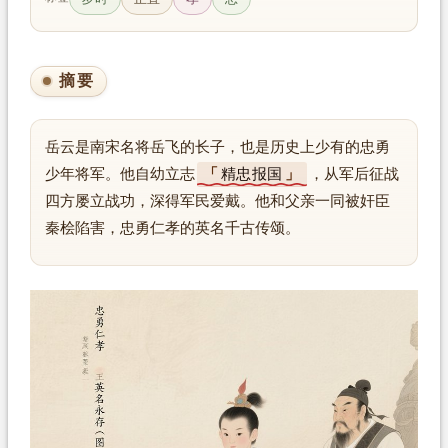
摘要
岳云是南宋名将岳飞的长子，也是历史上少有的忠勇
少年将军。他自幼立志
精忠报国
，从军后征战
四方屡立战功，深得军民爱戴。他和父亲一同被奸臣
秦桧陷害，忠勇仁孝的英名千古传颂。