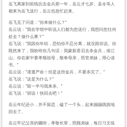
岳飞离家到前线抗击金兵那一年，岳云才七岁。县令等人
都来为岳飞送行，岳云也急忙赶来。
岳飞见了问道：“你来做什么？”
岳云说：“我在学馆中听说人们都为您送行，我想问您往何
处去？做什么事？”
岳飞说：“我因你年幼，恐怕你不忍分离，就没跟你说。你
既然来了，我吩咐你几句话：我蒙新君召去杀金兵，保江
山。你在家中要孝顺祖母，敬奉母亲，照管弟妹，用心读
书。”
岳云说：“谨遵严命！但是这些金兵，不要杀完了。”
岳飞说：“这是为什么？”
岳云说：“留一半与我来杀。”
岳飞说：“胡说！快回去吧！”
岳云年纪还小，并不留恋，磕了一个头，起来蹦蹦跳跳地
回去了。
岳云牢记父亲的嘱咐，孝敬长辈，照顾弟妹，每日习文练