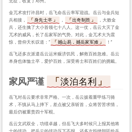
北征，收复了邓州。
金兀术攻打许昌时，岳飞命岳云率军迎战。岳云与金兵短
兵相接，
身先士卒
，
出奇制胜
，大败金
兵，还生擒了大小首领七十八人。这一仗，岳云大灭了金
兀术的威风，长了岳家军的气势。对此，金兀术大为震
惊，曾仰天长叹道：“
撼山易，撼岳家军难
！”
岳飞还多次派遣岳云运米赈济饥民，解救百姓急难。岳云
本身也体恤士卒，爱护百姓，深受将士和百姓们的拥戴。
家风严谨
淡泊名利
岳飞对岳云要求非常严格。一次，岳云披着重甲练习骑
术，不慎从马上摔下，差点被父亲斩首，众将苦苦求情，
最后仍被重责四十军棍。
岳云文武双全，功绩卓越，但岳飞大多时候只上报其他将
士的战功，把岳云的战功压下不报，还多次拒绝朝廷给岳