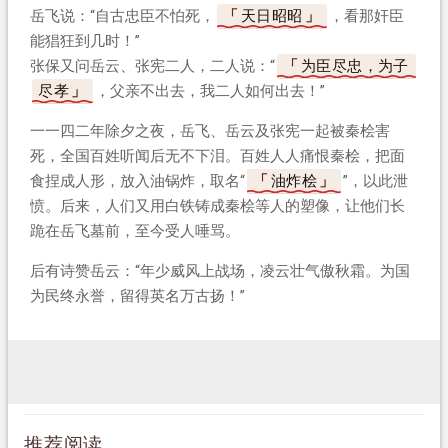
岳飞说：“自古忠臣不怕死，
天日昭昭
，看那奸臣
能猖狂到几时！”
张保又问岳云、张宪二人，二人说：“
为臣尽忠，为子
尽孝
，父亲不出去，我二人如何出去！”
一一四二年除夕之夜，岳飞、岳云及张宪一起被秦桧害
死，全国百姓听闻后无不下泪。百姓人人痛恨秦桧，把面
食捏成人形，放入油锅炸，取名“
油炸桧
”，以此泄
愤。后来，人们又用白铁铸成秦桧等人的塑像，让他们长
跪在岳飞墓前，至今受人唾骂。
后有诗赞岳云：“年少威风上战场，凌云壮气傲秋霜。为国
为民终永誉，留得英名万古扬！”
推荐阅读