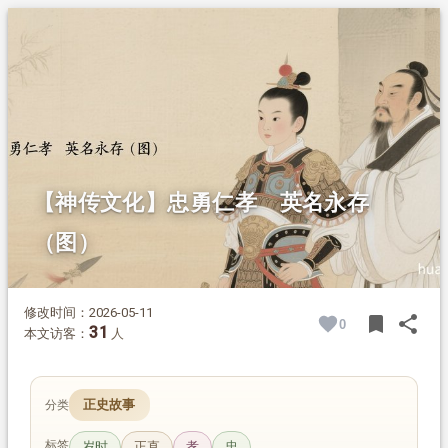
1.
摘要
2.
正文
2.1.
少年立志 牢记父训
2.2.
初露锋芒 一战成名
2.3.
牛头救驾 勇冠三军
2.4.
征战四方 深得民心
2.5.
家风严谨 淡泊名利
2.6.
忠魂永在 英名长存
【神传文化】忠勇仁孝 英名永存
（图）
修改时间：2026-05-11
bookmark
share
0
BOOK
SH
31
本文访客：
人
正史故事
分类
标签
岁时
正直
孝
忠