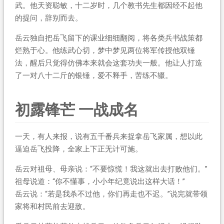
武。他天资聪敏，十二岁时，几个教书先生都因经不起他
的提问，辞别而去。
岳云独自把岳飞留下的课业细细翻阅，将各类兵书战策都
烂熟于心。他练武心切，梦中梦见两位将军传授他双锤
法，醒后只觉得仿佛本来就会这套功夫一般。他让人打造
了一对八十二斤的银锤，爱不释手，苦练不辍。
初露锋芒 一战成名
一天，有人来报，说有五千番兵来捉拿岳飞家属，想以此
逼迫岳飞投降，全家上下正无计可施。
岳云对祖母、母亲说：“不要惊慌！我这就出去打败他们。”
祖母说道：“你不懂事，小小年纪竟说出这样大话！”
岳云说：“若是我杀不过他，你们再走也不迟。”说完就带领
家将和村民前去迎敌。