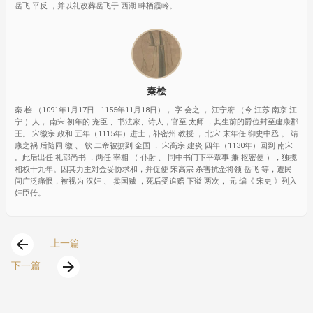
岳飞 平反 ，并以礼改葬岳飞于 西湖 畔栖霞岭。
秦桧
秦 桧 （1091年1月17日—1155年11月18日）， 字 会之 ， 江宁府 （今 江苏 南京 江
宁 ）人， 南宋 初年的 宠臣 、书法家、诗人，官至 太师 ，其生前的爵位封至建康郡
王。 宋徽宗 政和 五年（1115年）进士，补密州 教授 ， 北宋 末年任 御史中丞 。 靖
康之祸 后随同 徽 、 钦 二帝被掳到 金国 ， 宋高宗 建炎 四年（1130年）回到 南宋
。此后出任 礼部尚书 ，两任 宰相 （ 仆射 、 同中书门下平章事 兼 枢密使 ），独揽
相权十九年。因其力主对金妥协求和，并促使 宋高宗 杀害抗金将领 岳飞 等，遭民
间广泛痛恨，被视为 汉奸 、 卖国贼 ，死后受追赠 下谥 两次， 元 编《 宋史 》列入
奸臣传。
arrow_back
上一篇
arrow_forward
下一篇