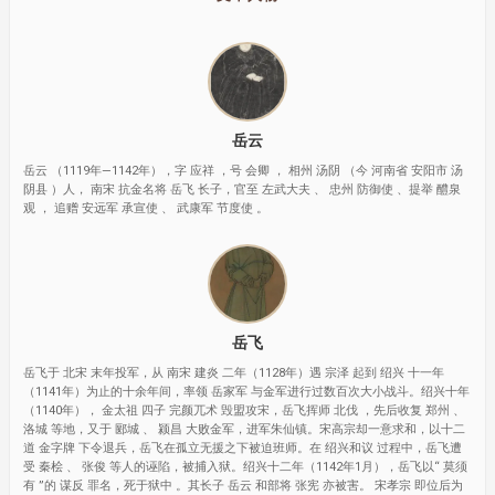
岳云
岳云 （1119年—1142年），字 应祥 ，号 会卿 ， 相州 汤阴 （今 河南省 安阳市 汤
阴县 ）人， 南宋 抗金名将 岳飞 长子，官至 左武大夫 、 忠州 防御使 、提举 醴泉
观 ， 追赠 安远军 承宣使 、 武康军 节度使 。
岳飞
岳飞于 北宋 末年投军，从 南宋 建炎 二年（1128年）遇 宗泽 起到 绍兴 十一年
（1141年）为止的十余年间，率领 岳家军 与金军进行过数百次大小战斗。绍兴十年
（1140年）， 金太祖 四子 完颜兀术 毁盟攻宋，岳飞挥师 北伐 ，先后收复 郑州 、
洛城 等地，又于 郾城 、 颍昌 大败金军，进军朱仙镇。宋高宗却一意求和，以十二
道 金字牌 下令退兵，岳飞在孤立无援之下被迫班师。在 绍兴和议 过程中，岳飞遭
受 秦桧 、 张俊 等人的诬陷，被捕入狱。绍兴十二年（1142年1月），岳飞以“ 莫须
有 ”的 谋反 罪名，死于狱中 。其长子 岳云 和部将 张宪 亦被害。 宋孝宗 即位后为