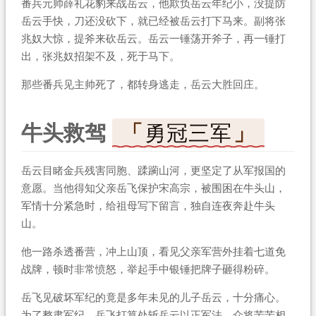
番兵元帅薛礼花豹来战岳云，他欺负岳云年纪小，没提防
岳云手快，刀还没砍下，就已经被岳云打下马来。副将张
兆奴大惊，提斧来砍岳云。岳云一锤荡开斧子，再一锤打
出，张兆奴招架不及，死于马下。
那些番兵见主帅死了，都转身逃走，岳云大胜回庄。
牛头救驾
勇冠三军
岳云目睹金兵残害同胞、蹂躏山河，更坚定了从军报国的
意愿。当他得知父亲岳飞保护宋高宗，被围困在牛头山，
军情十分紧急时，给祖母写下留言，独自连夜奔赴牛头
山。
他一路杀透番营，冲上山顶，看见父亲军营外挂着七道免
战牌，顿时非常愤怒，举起手中银锤把牌子砸得粉碎。
岳飞见破坏军纪的竟是多年未见的儿子岳云，十分痛心。
为了整肃军纪，岳飞打算处斩岳云以正军法。众将苦苦相