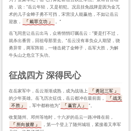
劝，说：“岳云年轻，又是初犯。况且挂免战牌是因为金兀
术的儿子金蝉子勇不可挡，宋营没人能赢他，不如让岳云
迎敌，
戴罪立功
。”
岳飞同意让岳云出马，众将悄悄叮嘱岳云：“要是打不过，
就杀出番营，回祖母那里去。”岳云没有辜负众人期望，骁
勇异常，两军阵前，一锤击毙了金蝉子，岳军大胜，为解
牛头山之危立下头功。
征战四方 深得民心
在岳家军中，岳云渐渐成熟，成为战场上
勇冠三军
的少年英雄。岳飞历次征伐，岳云都冲在最前面，
战无
不胜
，军中都称他为“
赢官人
”。
收复随州、邓州等地时，十六岁的岳云一路冲锋在前，
所向披靡
，第一个登上了随州城垣，紧接着又率军