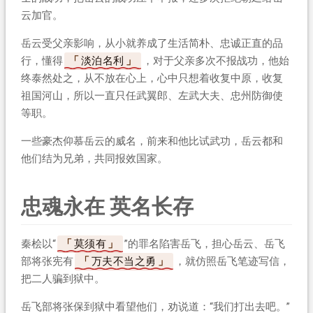
云加官。
岳云受父亲影响，从小就养成了生活简朴、忠诚正直的品
行，懂得
淡泊名利
，对于父亲多次不报战功，他始
终泰然处之，从不放在心上，心中只想着收复中原，收复
祖国河山，所以一直只任武翼郎、左武大夫、忠州防御使
等职。
一些豪杰仰慕岳云的威名，前来和他比试武功，岳云都和
他们结为兄弟，共同报效国家。
忠魂永在 英名长存
秦桧以“
莫须有
”的罪名陷害岳飞，担心岳云、岳飞
部将张宪有
万夫不当之勇
，就仿照岳飞笔迹写信，
把二人骗到狱中。
岳飞部将张保到狱中看望他们，劝说道：“我们打出去吧。”