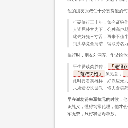
他的朋友张叔仁十分赞赏他的气
打硬修行三十年，如今证验
人皆屈膝甘为下，公独高声
此去好凭三寸舌，再来不值
到头毕竟全清洁，留取芳名
临行时，朋友刘洞齐、华父给他
平生爱读龚胜传，
进退存
范叔绨袍
虽见意，
此时要看英雄样，好汉应无
只愿诸贤扶世教，饿夫含笑
早在谢枋得率军抗元的时候，他
识礼义，懂得纲常伦理，他才会
军无奈，只好将谢母释放。