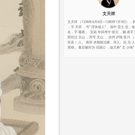
文天祥
文天祥 （1236年6月6日—1283年1月9日），
，字 天祥 ，号" 浮休道人" 。选中 贡士 后，
名，字 履善 。 宝祐 年间考中 状元 ，赐 表字
因住过 文山 ，而号 文山 ， 吉州 庐陵 富川 （
安县 ）人。 南宋 末期政治家、诗人、抗 元 
英雄 。最后被封为 信国公 ，故又称" 文 少保"