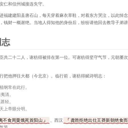
安仁和信州城接连失守。
进福建建阳县唐石山，每天穿着麻衣草鞋，对着东方哭泣，以此悼念
，钱财一概谢绝。当地人得知他的身份后，纷纷请他回去教导子弟讲
明志
臣共二十二人，谢枋得被排在第一位。可谢枋得坚守气节，元朝屡次
行把他押往大都（今北京）。临行前，谢枋得赋诗明志：
植纲常在此行。
伯夷清。
死甚轻。
天上帝眼分明。
夷不食周粟饿死首阳山
、西汉
龚胜拒绝出仕王莽新朝绝食而
气节。