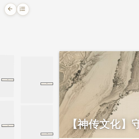
arrow_back
format_list_numbered
1.
摘要
2.
正文
2.1.
生平志向 早年抗元
2.2.
拒召守义 以诗明志
·
卫灵公
卫灵公
论语
·
范雎蔡泽列传
范雎蔡泽列传
史记
2.3.
舍身成仁 名垂青史
【神传文化】
·
龚胜传
汉书
龚胜传
·
与大颠师书
昌黎先生集
与大颠师书