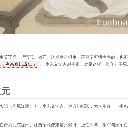
重节守义，把气节、操守、道义看得很重，甚至宁可牺牲性命，也不
人，有杀身以成仁
。”南宋文学家谢枋得，就是这样一位守节不屈
抗元
弋阳（今属江西）人，南宋文学家。他自幼聪颖，为人刚直，一生都
任命为江东提刑、江西招谕使兼信州知府。上任次年，叛军与元军侵