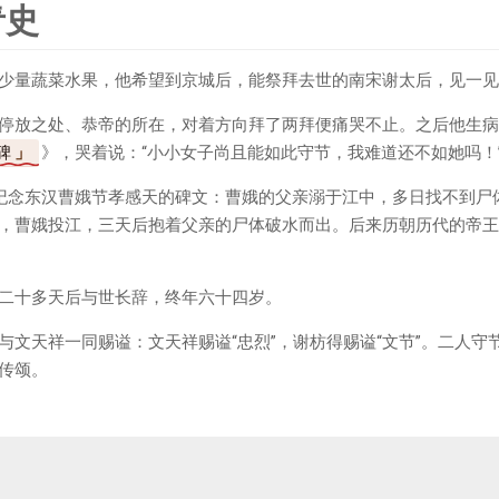
青史
少量蔬菜水果，他希望到京城后，能祭拜去世的南宋谢太后，见一见
停放之处、恭帝的所在，对着方向拜了两拜便痛哭不止。之后他生病
碑
》，哭着说：“小小女子尚且能如此守节，我难道还不如她吗！
纪念东汉曹娥节孝感天的碑文：曹娥的父亲溺于江中，多日找不到尸
，曹娥投江，三天后抱着父亲的尸体破水而出。后来历朝历代的帝王
二十多天后与世长辞，终年六十四岁。
与文天祥一同赐谥：文天祥赐谥“忠烈”，谢枋得赐谥“文节”。二人守
传颂。