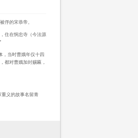
被俘的宋恭帝。
，住在悯忠寺（今法源
”
体，当时曹娥年仅十四
，都对曹娥加封赐匾，
节重义的故事名留青