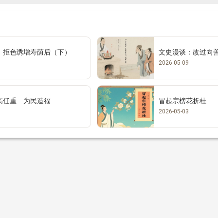
 拒色诱增寿荫后（下）
文史漫谈：改过向
2026-05-09
高任重 为民造福
冒起宗榜花折桂
2026-05-03