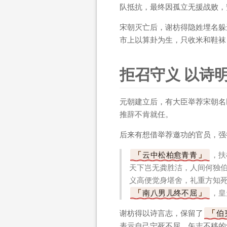
队抵抗，最终因孤立无援战败，
宋朝灭亡后，谢枋得隐姓埋名躲
市上以算卦为生，只收米和鞋袜
拒召守义 以诗
元朝建立后，有大臣举荐宋朝名
推辞不肯就任。
后来有想借举荐邀功的官员，强
云中松柏愈青青
，扶
天下岂无龚胜洁，人间何独
义高便觉身堪舍，礼重方知
南八男儿终不屈
，皇
谢枋得以诗言志，保留了
伯
表示自己宁死不屈、矢志不移的