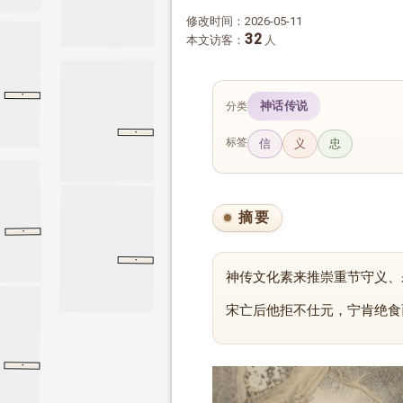
修改时间：2026-05-11
32
本文访客：
人
·
伯夷列传
伯夷列传
史记
神话传说
分类
·
系辞上
周易
系辞上
标签
信
义
忠
摘要
·
论语
子罕
子罕
·
列女传
后汉书
列女传
神传文化素来推崇重节守义、
宋亡后他拒不仕元，宁肯绝食
·
张中丞传后叙
张中丞传后叙
韩愈