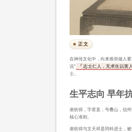
正文
在神传文化中，向来推崇做人要
说“
志士仁人，无求生以害
士。
生平志向 早年
谢枋得，字君直，号叠山，信州
核心准则。
谢枋得与文天祥是同科进士，被