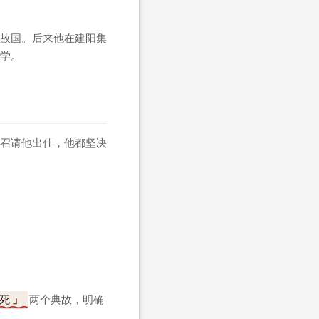
故国。后来他在建阳集
学。
召请他出仕，他都坚决
死
两个典故，明确