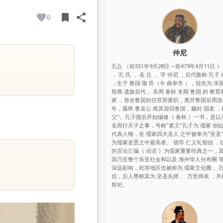
bookmark
share
0
BOOKMARK
SHARE
仲尼
孔丘 （前551年9月28日 —前479年4月11日 ）
， 孔 氏 ， 名 丘 ， 字 仲尼 ，后代敬称 孔子
，生于 鲁国 陬 邑（今 曲阜市 ），祖先为 宋
殷商 遗族后代， 东周 春秋 末期 鲁国 的 教育
家 ，曾在鲁国担任官府要职，离开鲁国后周
年，最终 鲁哀公 将其迎回鲁国，赐封 国老 ，
父”。孔子随后开始编修《 春秋 》一书，是以
名而行天子之事，号称“素王”孔子为 儒家 创
代表人物，在 儒家四大圣人 之中被奉为“至圣
为儒家圣贤之中最高者。 倡导 仁义礼智信 ，
的言论汇编《 论语 》为儒家重要经典之一，
国乃至整个东亚社会和以及 海外华人分布圈 
深远影响，此等地区也被称为 儒家文化圈 。
后，后人尊称其为 至圣先师 、 万世师表 ，并
祭祀。