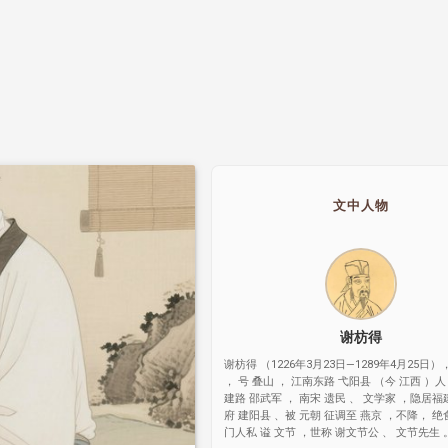
文中人物
谢枋得
谢枋得 （1226年3月23日—1289年4月25日）
， 号 叠山 ， 江南东路 弋阳县 （今 江西 ）人
建路 邵武军 ， 南宋 遗民 、 文学家 ，隐居福
府 建阳县 、被 元朝 征调至 燕京 ，不降， 绝
门人私 谥 文节 ，世称 谢文节公 、 文节先生 