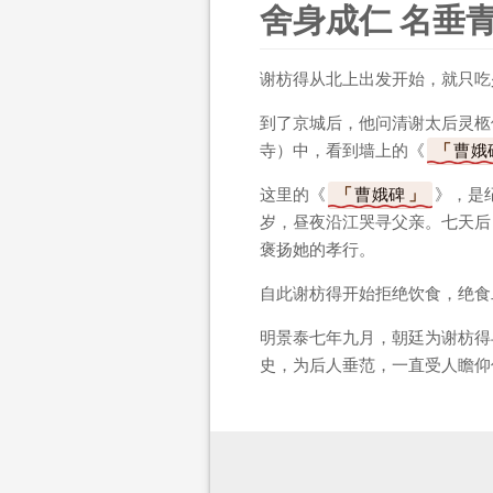
舍身成仁 名垂
谢枋得从北上出发开始，就只吃
到了京城后，他问清谢太后灵柩
寺）中，看到墙上的《
曹娥
这里的《
曹娥碑
》，是
岁，昼夜沿江哭寻父亲。七天后
褒扬她的孝行。
自此谢枋得开始拒绝饮食，绝食
明景泰七年九月，朝廷为谢枋得
史，为后人垂范，一直受人瞻仰