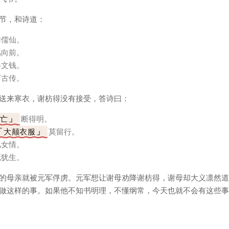
节，和诗道：
作儒仙。
骂向前。
半文钱。
万古传。
送来寒衣，谢枋得没有接受，答诗曰：
亡
断得明。
大颠衣服
莫留行。
儿女情。
死犹生。
的母亲就被元军俘虏。元军想让谢母劝降谢枋得，谢母却大义凛然道
做这样的事。如果他不知书明理，不懂纲常，今天也就不会有这些事