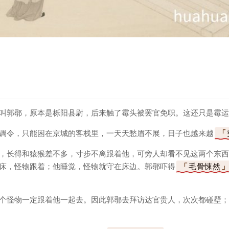
叫郭鄩，原本是栎阳县尉，后来触了霉头被罢官免职。这还只是霉运
调令，只能困在京城的客栈里，一天天愁眉不展，日子也越来越
，长得和猿猴差不多，寸步不离跟着他，可旁人却看不见这两个东西
床，怪物跟着；他睡觉，怪物就守在床边。郭鄩吓得
毛骨悚然
个怪物一定跟着他一起去。因此郭鄩去拜访达官贵人，次次都碰壁；