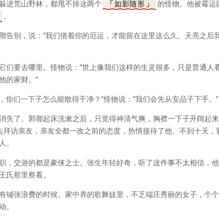
躲进荒山野林，都甩不掉这两个
如影随形
的怪物。他被霉运
。
鄩告别，说：“我们借着你的厄运，才能留在这里这么久。天亮之后
它们要去哪里。怪物说：“世上像我们这样的生灵很多，只是普通人
他的家财。”
，你们一下子怎么能散得干净？”怪物说：“我们会先从安品子下手。”
消失了。郭鄩起床洗漱之后，只觉得神清气爽，胸襟一下子开阔起来
去拜访亲友，亲友全都一改之前的态度，热情接待了他。不到十天，
人。
职，交游的都是豪侠之士。张生年轻好奇，听了这件事不太相信，他
王氏那里察看。
有铺张浪费的时候。家中养的歌舞妓里，不乏端庄秀丽的女子，个个
动。