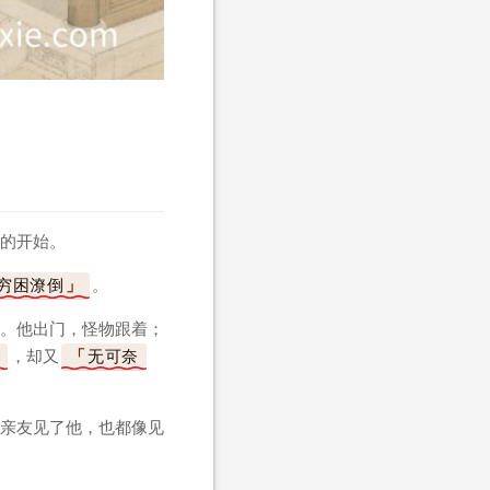
的开始。
穷困潦倒
。
。他出门，怪物跟着；
，却又
无可奈
亲友见了他，也都像见