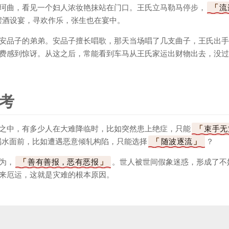
珂曲，看见一个妇人浓妆艳抹站在门口。王氏立马勒马停步，
流
摆酒设宴，寻欢作乐，张生也在宴中。
安品子的弟弟。安品子擅长唱歌，那天当场唱了几支曲子，王氏出手
费感到惊讶。从这之后，常能看到车马从王氏家运出财物出去，没过
考
之中，有多少人在大难降临时，比如突然患上绝症，只能
束手无
祸水面前，比如遭遇恶意倾轧构陷，只能选择
随波逐流
？
为，
善有善报，恶有恶报
。世人被世间假象迷惑，形成了不
来厄运，这就是灾难的根本原因。