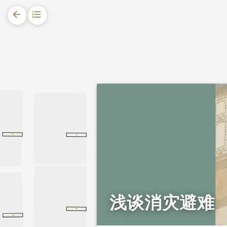
arrow_back
format_list_numbered
1.
摘要
2.
正文
2.1.
古籍记载的轶事
2.2.
对消灾避难的思考
·
·
有行无行品
有行无行品
梁惠王下
缨络经
梁惠王下
孟子
浅谈消灾避难
·
元行冲传
元行冲传
旧唐书
·
聊斋志异
于去恶
于去恶