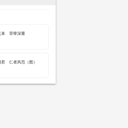
无辜 罪孽深重
明君 仁者风范（图）