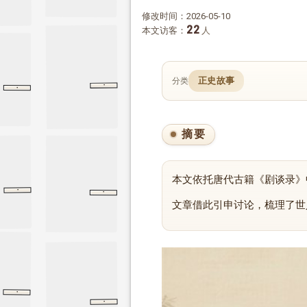
修改时间：2026-05-10
22
本文访客：
人
正史故事
分类
·
·
宋季三朝政要
卷六
卷六
送穷文
韩愈
送穷文
摘要
本文依托唐代古籍《剧谈录》
·
·
管子
任法
任法
燕策三
战国策
燕策三
文章借此引申讨论，梳理了世
·
第三十一回
第三十一回
水浒传
·
屈原贾生列传
屈原贾生列传
史记