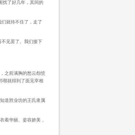
困扰了好几年，其间的
我们就待不住了，走了
看不见罢了。我们接下
，之前满胸的愁云怨愤
郭鄩就得到了面见宰相
知道胜业坊的王氏隶属
衣着华丽、姿容娇美，