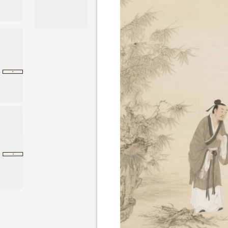
·
题王逸少帖
题王逸少帖
苏轼
·
杜子春三入长安
杜子春三入长安
醒世恒言