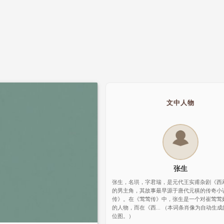
文中人物
张生
张生，名珙，字君瑞，是元代王实甫杂剧《西
的男主角，其故事最早源于唐代元稹的传奇小
传》。在《莺莺传》中，张生是一个对崔莺莺
的人物，而在《西... （本词条肖像为自动生
位图。）