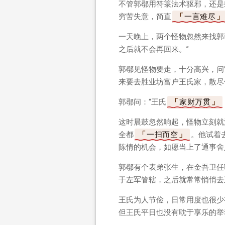
不管郭鄩用符箓法术驱邪，还是
穷苦失意，简直
一言难尽
一天晚上，两个怪物忽然来找郭
之后就不会再回来。”
郭鄩见怪物要走，十分高兴，问
来要去胜业坊富户王氏家，散尽
郭鄩问：“王氏
家财万贯
这时晨鼓忽然响起，怪物立刻就
全都
一扫而空
。他试着
陈情的机会，如愿当上了通事舍
郭鄩有个表弟张生，在金吾卫任
于左军管辖，之后就常常悄悄去
王氏为人节俭，日常用度也很少
但王氏平日也没有耽于享乐的举