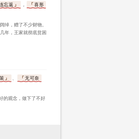
连忘返
，
喜形
阔绰，赠了不少财物。
几年，王家就彻底贫困
策
、
无可奈
好的观念，做下了不好