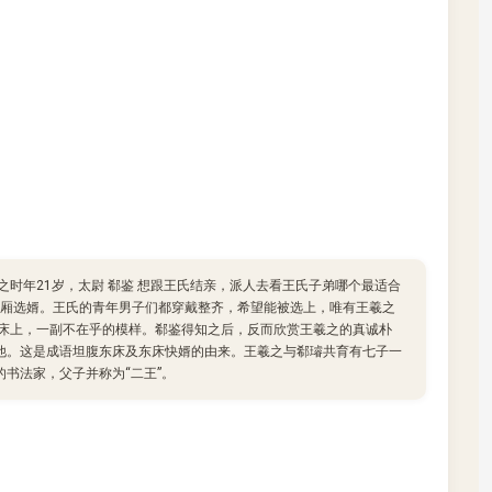
之时年21岁，太尉 郗鉴 想跟王氏结亲，派人去看王氏子弟哪个最适合
厢选婿。王氏的青年男子们都穿戴整齐，希望能被选上，唯有王羲之
的床上，一副不在乎的模样。郗鉴得知之后，反而欣赏王羲之的真诚朴
给他。这是成语坦腹东床及东床快婿的由来。王羲之与郗璿共育有七子一
的书法家，父子并称为“二王”。