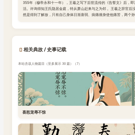
355年（穆帝永和十一年），王羲之写下后世流传的《告誓文》后，
活。许询得知王氏隐居金庭，特从萧山赶来与之为邻 。王羲之辞官后
然是得到了解放，只有自己身体日渐衰弱、病痛缠身使他痛苦，两个孙
相关典故 / 史事记载
本站含该人物篇目（至多展示 30 篇）（7）
喜怒宠辱不惊