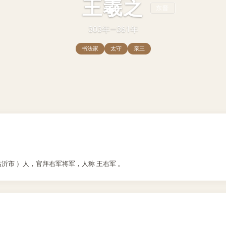
王羲之
东晋
303年—361年
书法家
太守
亲王
省 临沂市 ）人，官拜右军将军，人称 王右军 。