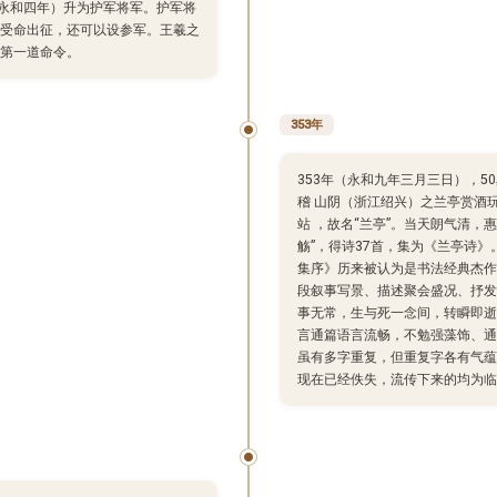
（永和四年）升为护军将军。护军将
受命出征，还可以设参军。王羲之
第一道命令。
353年
353年（永和九年三月三日），50岁
稽 山阴（浙江绍兴）之兰亭赏酒玩诗
站 ，故名“兰亭”。当天朗气清，
觞”，得诗37首，集为《兰亭诗》
集序》历来被认为是书法经典杰作
段叙事写景、描述聚会盛况、抒发
事无常，生与死一念间，转瞬即逝
言通篇语言流畅，不勉强藻饰、通
虽有多字重复，但重复字各有气蕴
现在已经佚失，流传下来的均为临