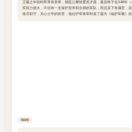
王羲之年轻时即享有美誉，朝廷公卿皆爱其才器，最后终于在348年
军权力很大，不但有一支保护皇帝和京师的军队，而且其下有属官，若
恪尽职守，关心士卒的疾苦，他任护军将军时发了题为《临护军教》的
355年