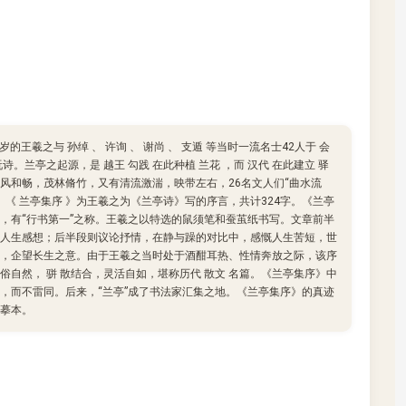
的王羲之与 孙绰 、 许询 、 谢尚 、 支遁 等当时一流名士42人于 会
。兰亭之起源，是 越王 勾践 在此种植 兰花 ，而 汉代 在此建立 驿
惠风和畅，茂林脩竹，又有清流激湍，映带左右，26名文人们“曲水流
。《 兰亭集序 》为王羲之为《兰亭诗》写的序言，共计324字。《兰亭
，有“行书第一”之称。王羲之以特选的鼠须笔和蚕茧纸书写。文章前半
人生感想；后半段则议论抒情，在静与躁的对比中，感慨人生苦短，世
，企望长生之意。由于王羲之当时处于酒酣耳热、性情奔放之际，该序
俗自然， 骈 散结合，灵活自如，堪称历代 散文 名篇。《兰亭集序》中
，而不雷同。后来，“兰亭”成了书法家汇集之地。《兰亭集序》的真迹
摹本。