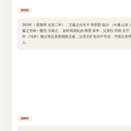
303年
303年（ 晋惠帝 太安二年），王羲之出生于 琅邪郡 临沂 （今属 山东
羲之另有一胞兄 王籍之 。在时局混乱的 西晋 末年，父亲任 丹阳 太守
年（10岁）随父母迁居晋朝廷迁徙，父亲王旷也功不可没，可惜父亲
人。
348年