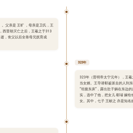
 ）。父亲是 王旷 ，母亲是卫氏，王
 ，西晋朝灭亡之后，王羲之于313
早逝，丧父以后全靠母兄抚育成
323年
323年（晋明帝太宁元年），王羲
当女婿。王导请郗鉴派去的人到东
“坦腹东床”，露出肚子躺在东边
实，选中了他，把女儿 郗璿 嫁
女。其中，七子 王献之 亦是知名