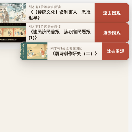
刚才有1位读者在阅读
《【传统文化】贪利害人 恶报
速去围观
迟早》
刚才有1位读者在阅读
《恤民济民善报 渎职害民恶报
速去围观
(1)》
刚才有1位读者在阅读
速去围观
《唐诗创作研究（二）》