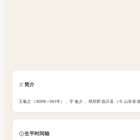
简介
王羲之 （303年—361年）， 字 逸少 ， 琅邪郡 临沂县 （今 山东
生平时间轴