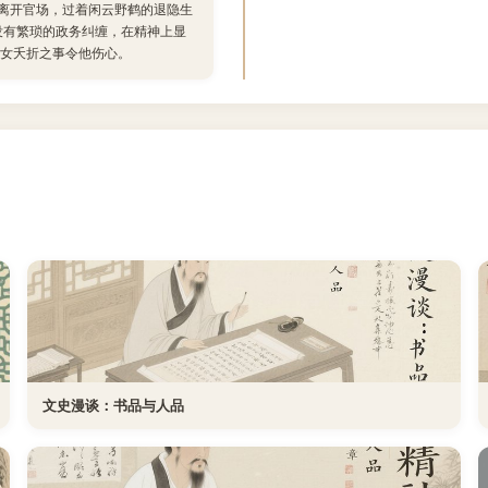
即离开官场，过着闲云野鹤的退隐生
没有繁琐的政务纠缠，在精神上显
女夭折之事令他伤心。
文史漫谈：书品与人品