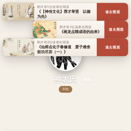
刚才有1位读者在阅读
《【神传文化】荐才举贤 以德
速去围观
为先》
刚才有1位读者在阅读
速去围观
《画龙点睛成语的由来》
刚才有2位读者在阅读
《仙师点化子春修道 爱子难舍
速去围观
前功尽弃（一）》
神农氏
夏朝
平民