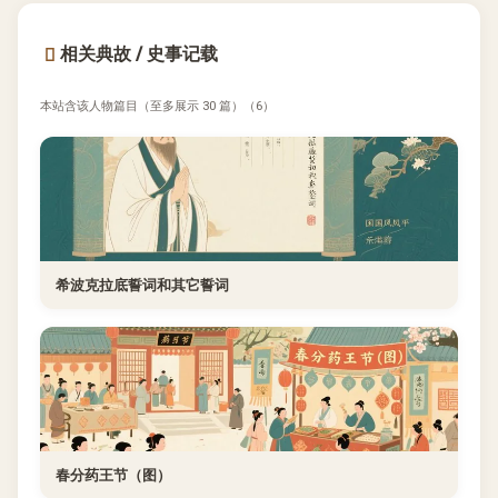
相关典故 / 史事记载
本站含该人物篇目（至多展示 30 篇）（6）
希波克拉底誓词和其它誓词
春分药王节（图）