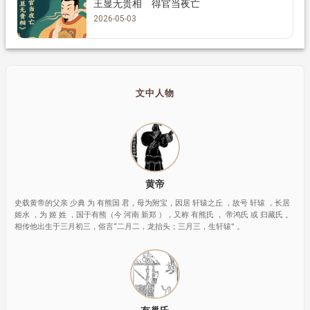
王显无贵相 得官当夜亡
2026-05-03
文中人物
黄帝
史载黄帝的父亲 少典 为 有熊国 君，母为附宝，因居 轩辕之丘 ，故号 轩辕 ，长居
姬水 ，为 姬 姓 ，国于有熊（今 河南 新郑 ），又称 有熊氏 ， 帝鸿氏 或 归藏氏 。
相传他出生于三月初三，俗言“二月二，龙抬头；三月三，生轩辕” 。