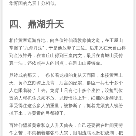
华胥国的光景十分相似。
四、鼎湖升天
相传黄帝巡游各地，向各位神仙请教修仙之道，在王屋山
掌握了“九鼎丹法”，于是他放弃了王位。后来又在天台山得
到金液神丹，在青丘山得到三皇内文，最后在青城山受传
真一法，还依照神人的指点，在荆山山麓铸鼎。
鼎铸成的那天，一条长着龙须的龙从天而降，来接黄帝上
天。黄帝立刻骑上龙背，后宫的妃嫔、群臣一共七十多个
人也跟着骑了上去。龙背上只有七十多个座位，没抢到位
置的人就抓住龙须不放。龙慢慢往上升，细细的龙须哪里
承受得住这么多人的重量，被挣断了，抓着龙须的人纷纷
掉下来，连黄帝的弓都掉了。
百姓仰望着黄帝和众人升天仙去，自己还要留在世间受劳
作之苦，不禁抱着那张弓大哭，眼泪流满地淤积成湖，把