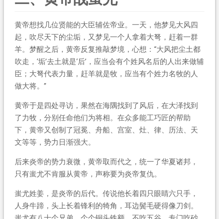
黄帝想找几位贤能的大臣辅佐帝业。一天，他梦见大风四
起，吹尽天下的尘垢，又梦见一个人拿着大弩，赶着一群
羊。梦醒之后，黄帝反复推敲梦境，心想：“大风把尘土都
吹走，‘垢’去土就是‘后’，应当会有个姓风名后的人出来做辅
臣；大弩代表力量，赶羊就是牧，应当有个姓力名牧的人
做大将。”
黄帝于是四处寻访，果然在海隅找到了风后，在大泽找到
了力牧，分别任命他们为将相。在众多能工巧匠的帮助
下，黄帝又创制了冠冕、舟船、宫室、灶、律、历法、天
文等等，势力日渐强大。
后来炎帝的势力衰微，黄帝取而代之，统一了华夏诸邦，
只有蚩尤不肯服从黄帝，声称要为炎帝复仇。
蚩尤姓姜，是炎帝的后代。传说他长着四只眼睛六只手，
人身牛蹄，头上长着锋利的犄角，耳边鬓毛硬得像刀剑。
蚩尤有八十个兄弟，个个铜头铁额，不吃五谷，专门吃砂