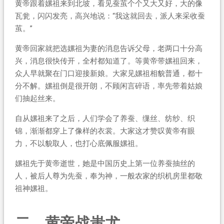
黄帝跟着嫘祖来到北坡，看见蚕茧个个又大又好，大的像
瓦瓮，闪闪发亮，高兴地说：“我这就回去，派人来采收蚕
茧。”
黄帝回家就把选嫘祖为妻的消息告诉父母，老两口十分高
兴，消息很快传开，全村都知道了。等黄帝带嫘祖回来，
众人早就聚在门口迎接新娘。大家见嫘祖相貌普通，都十
分不解。嫘祖倒是很开朗，不顾闲言碎语，率先带着姑娘
们抽起丝来。
自从嫘祖来了之后，人们学会了养蚕、缫丝、纺纱、织
锦，渐渐都穿上了像样的衣裳。大家这才赞叹黄帝有眼
力，不以貌取人，也打心底佩服嫘祖。
嫘祖先于黄帝逝世，她是中国历史上第一位养蚕抽丝的
人，被后人尊为先蚕，奉为神，一般农家的织机房里都敬
祖神嫘祖。
二、黄帝战蚩尤