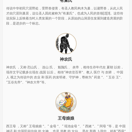
有巢氏
传说中华初民穴居野处，受野兽侵害，有圣人教民构木为巢，以避野兽，从此人民
才由穴居到巢居，这位圣人因此被称为“有巢氏”，也成为人民的首领[2][3]。这些传
说实际上反映着当时人类发展的一个阶段，从原始的山洞居住发展到建造房屋的阶
段，是进步的一个标志。
神农氏
神农氏 ，又称 烈山氏 、 连山 氏 、 魁隗氏 、 炎帝 ，相传生存年代在 夏朝 以前，
现存文字记载多出现在 战国 以后 。相传“神农尝百草”、教人 医疗 与 农耕 ， 中国
人 视之为传说中的 农业 和 医药 的发明者、守护神，尊称为“ 药皇 ”、“ 五谷 王”、
“五谷先帝”、“神农大帝”等。
王母娘娘
西王母 ，又称“ 王母娘娘 ”、“ 金母‌ ”、“ 瑶池金母 ”、“ 西姥‌ ”、“ 阿母‌ ”等，是 中国
神话 和 中国民间信仰 的 女神 ，也是 道教 的 女仙 。早在 殷商 卜辞中，就有“西母”