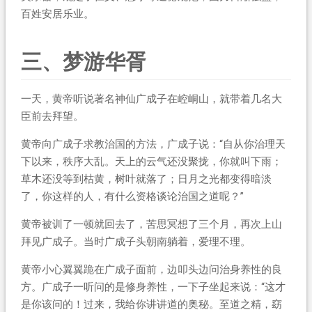
百姓安居乐业。
三、梦游华胥
一天，黄帝听说著名神仙广成子在崆峒山，就带着几名大
臣前去拜望。
黄帝向广成子求教治国的方法，广成子说：“自从你治理天
下以来，秩序大乱。天上的云气还没聚拢，你就叫下雨；
草木还没等到枯黄，树叶就落了；日月之光都变得暗淡
了，你这样的人，有什么资格谈论治国之道呢？”
黄帝被训了一顿就回去了，苦思冥想了三个月，再次上山
拜见广成子。当时广成子头朝南躺着，爱理不理。
黄帝小心翼翼跪在广成子面前，边叩头边问治身养性的良
方。广成子一听问的是修身养性，一下子坐起来说：“这才
是你该问的！过来，我给你讲讲道的奥秘。至道之精，窈