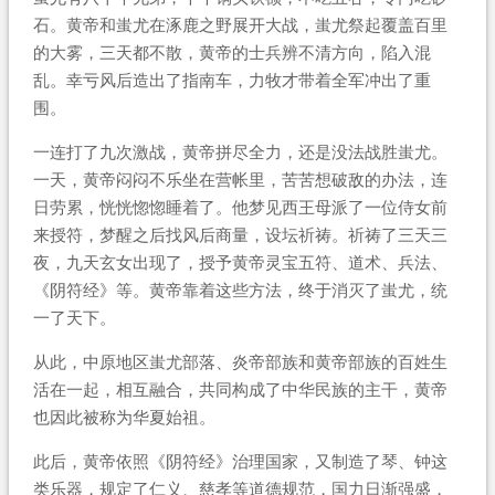
石。黄帝和蚩尤在涿鹿之野展开大战，蚩尤祭起覆盖百里
的大雾，三天都不散，黄帝的士兵辨不清方向，陷入混
乱。幸亏风后造出了指南车，力牧才带着全军冲出了重
围。
一连打了九次激战，黄帝拼尽全力，还是没法战胜蚩尤。
一天，黄帝闷闷不乐坐在营帐里，苦苦想破敌的办法，连
日劳累，恍恍惚惚睡着了。他梦见西王母派了一位侍女前
来授符，梦醒之后找风后商量，设坛祈祷。祈祷了三天三
夜，九天玄女出现了，授予黄帝灵宝五符、道术、兵法、
《阴符经》等。黄帝靠着这些方法，终于消灭了蚩尤，统
一了天下。
从此，中原地区蚩尤部落、炎帝部族和黄帝部族的百姓生
活在一起，相互融合，共同构成了中华民族的主干，黄帝
也因此被称为华夏始祖。
此后，黄帝依照《阴符经》治理国家，又制造了琴、钟这
类乐器，规定了仁义、慈孝等道德规范，国力日渐强盛，