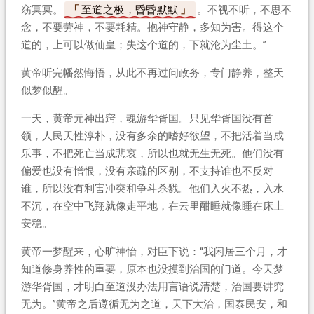
窈冥冥。
至道之极，昏昏默默
。不视不听，不思不
念，不要劳神，不要耗精。抱神守静，多知为害。得这个
道的，上可以做仙皇；失这个道的，下就沦为尘土。”
黄帝听完幡然悔悟，从此不再过问政务，专门静养，整天
似梦似醒。
一天，黄帝元神出窍，魂游华胥国。只见华胥国没有首
领，人民天性淳朴，没有多余的嗜好欲望，不把活着当成
乐事，不把死亡当成悲哀，所以也就无生无死。他们没有
偏爱也没有憎恨，没有亲疏的区别，不支持谁也不反对
谁，所以没有利害冲突和争斗杀戮。他们入火不热，入水
不沉，在空中飞翔就像走平地，在云里酣睡就像睡在床上
安稳。
黄帝一梦醒来，心旷神怡，对臣下说：“我闲居三个月，才
知道修身养性的重要，原本也没摸到治国的门道。今天梦
游华胥国，才明白至道没办法用言语说清楚，治国要讲究
无为。”黄帝之后遵循无为之道，天下大治，国泰民安，和