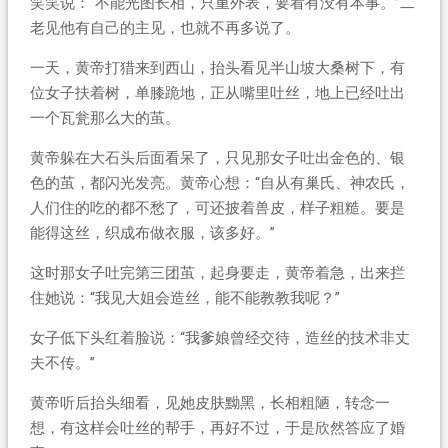
笑笑说：“不能光图长相，只重外表，要看有没有本事。”二
老见他有自己的主见，也就不再多说了。
一天，黄帝打猎来到西山，抬头看见半山坡大桑树下，有
位女子扶着树，单膝跪地，正从嘴里吐丝，地上已经吐出
一个瓦瓮那么大的茧。
黄帝躲在大石头后面看呆了，只见那女子吐出金色的、银
色的茧，都闪光发亮。黄帝心想：“自从有巢氏、神农氏，
人们住的吃的都不愁了，可还披着兽皮，样子粗糙。要是
能得这丝，织成布做衣服，该多好。”
这时那女子吐完第三团茧，起身要走，黄帝着急，出来拦
住她说：“我见大姐会造丝，能不能教教我呢？”
女子低下头红着脸说：“我爹娘曾经交待，造丝的技术非丈
夫不传。”
黄帝听后抬头细看，见她皮肤黝黑，长相粗陋，转念一
想，有这样会吐丝的帮手，再好不过，于是欣然答应了婚