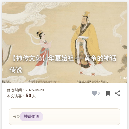
1.
摘要
2.
正文
2.1.
一、黄帝娶妻
2.2.
二、黄帝战蚩尤
2.3.
三、梦游华胥
2.4.
四、鼎湖升天
【神传文化】华夏始祖——黄帝的神话
传说
修改时间：2026-05-23
bookmark
share
0
BOOK
SH
50
本文访客：
人
神话传说
分类