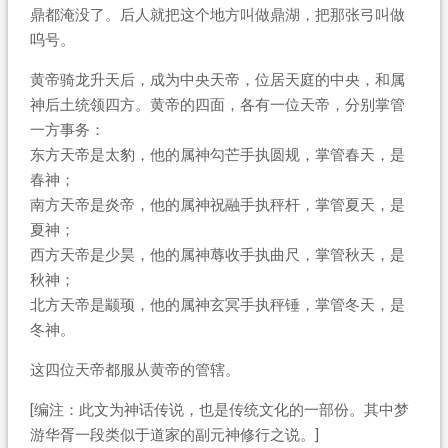
鼎都淹没了。后人就把这个地方叫做鼎湖，把那张弓叫做
呜号。
黄帝骑龙升天后，成为中央天帝，位居天庭的中央，和属
神后土统领四方。黄帝的四面，各有一位天帝，分别掌管
一方事务：
东方天帝是太豹，他的属神勾芒手执圆规，掌管春天，是
春神；
南方天帝是炎帝，他的属神祝融手执秤杆，掌管夏天，是
夏神；
西方天帝是少昊，他的属神蓐收手执曲尺，掌管秋天，是
秋神；
北方天帝是颛顼，他的属神玄冥手执秤锤，掌管冬天，是
冬神。
这四位天帝都服从黄帝的管辖。
[编注：此文为神话传说，也是传统文化的一部份。其中梦
游华胥一段类似于道家的副元神修行之说。]