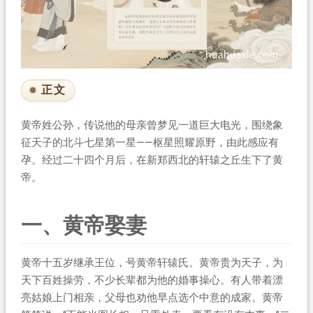
正文
黄帝姓公孙，传说他的母亲曾梦见一道巨大电光，围绕象
征天子的北斗七星第一星——枢星照耀原野，由此感应有
孕。经过二十四个月后，在新郑西北的轩辕之丘生下了黄
帝。
一、黄帝娶妻
黄帝十五岁继承王位，号黄帝轩辕氏。黄帝贵为天子，为
天下百姓操劳，不少长辈都为他的婚事操心。有人带着漂
亮姑娘上门相亲，父母也劝他早点选个中意的成家。黄帝