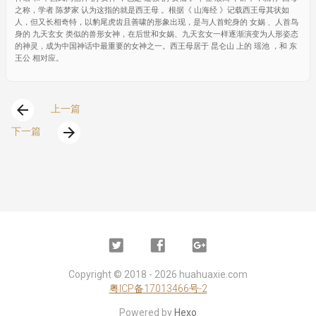
之称，学者 陈梦家 认为这指的就是西王母 。根据《 山海经 》记载西王母其状如
人，但又长相奇特，以豹尾虎齿且善啸的形象出现，是与人首蛇身的 女娲 、人首鸟
身的 九天玄女 类似的兽形女神，在后世和女娲、九天玄女一样逐渐演变为人形姿态
的神灵，成为中国神话中最重要的女神之一。西王母居于 昆仑山 上的 瑶池 ，和 东
王公 相对应。
arrow_back
上一篇
arrow_forward
下一篇
Twitter
Facebook
Google
Plus
Copyright ©
2018 - 2026
huahuaxie.com
粤ICP备17013466号-2
Powered by
Hexo