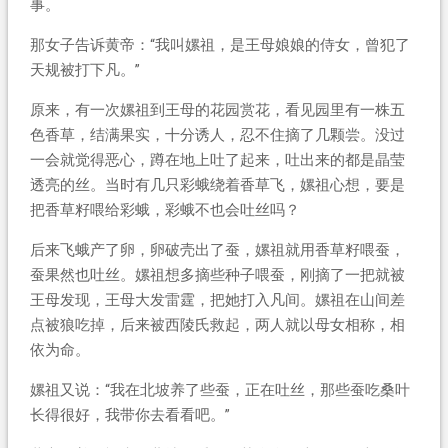
事。
那女子告诉黄帝：“我叫嫘祖，是王母娘娘的侍女，曾犯了
天规被打下凡。”
原来，有一次嫘祖到王母的花园赏花，看见园里有一株五
色香草，结满果实，十分诱人，忍不住摘了几颗尝。没过
一会就觉得恶心，蹲在地上吐了起来，吐出来的都是晶莹
透亮的丝。当时有几只彩蛾绕着香草飞，嫘祖心想，要是
把香草籽喂给彩蛾，彩蛾不也会吐丝吗？
后来飞蛾产了卵，卵破壳出了蚕，嫘祖就用香草籽喂蚕，
蚕果然也吐丝。嫘祖想多摘些种子喂蚕，刚摘了一把就被
王母发现，王母大发雷霆，把她打入凡间。嫘祖在山间差
点被狼吃掉，后来被西陵氏救起，两人就以母女相称，相
依为命。
嫘祖又说：“我在北坡养了些蚕，正在吐丝，那些蚕吃桑叶
长得很好，我带你去看看吧。”