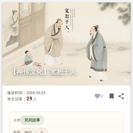
1.
摘要
2.
正文
【神传文化】宽恕于人
修改时间：2026-05-23
bookmark
share
0
BOOK
SH
29
本文访客：
人
民间故事
分类
标签
德行
义