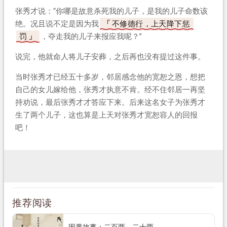
张秀才说：“你哪是故意杀死我的儿子，是我的儿子命数该
绝。况且说不定是因为我
不修德行，上天降下惩
罚
，夺走我的儿子来报应我呢？”
说完，他就命人将儿子安葬，之后再也没有提过这件事。
当时张秀才已经五十多岁，邻居感念他的宽恕之恩，想把
自己的女儿嫁给他，张秀才执意不肯。经不住邻居一再坚
持劝说，最后张秀才才答应下来。后来这名女子为张秀才
生了两个儿子，这也算是上天对张秀才宽恕容人的回报
吧！
推荐阅读
因果故事：二百两、二十两