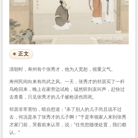
正文
清朝时，寿州有个张秀才，他为人宽恕，很重义气。
寿州民间向来有尚武之风。一天，张秀才的邻居买了一杆
鸟枪回来，晚上在家旁边试枪，猛然听到哀叫声，赶快过
去查看，只见张秀才的儿子被枪误伤而死。
邻居非常害怕，暗自想道：“杀了别人的儿子尚且说不过
去，何况是杀了张秀才的儿子啊！”于是率领家人来到张秀
才家门前，哭着前来认罪，说：“任凭您随便处置，我们都
认。”