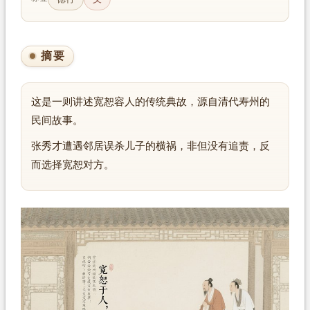
摘要
这是一则讲述宽恕容人的传统典故，源自清代寿州的
民间故事。
张秀才遭遇邻居误杀儿子的横祸，非但没有追责，反
而选择宽恕对方。