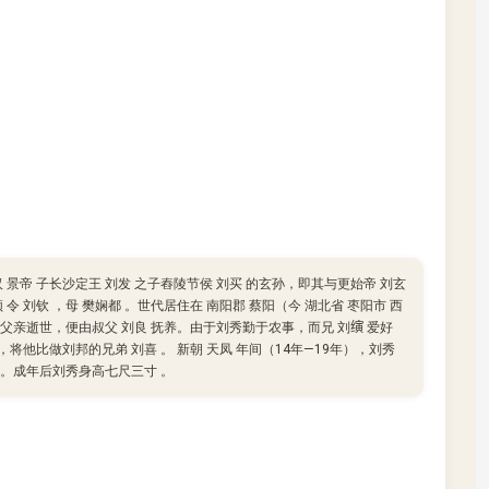
 景帝 子长沙定王 刘发 之子舂陵节侯 刘买 的玄孙，即其与更始帝 刘玄
令 刘钦 ，母 樊娴都 。世代居住在 南阳郡 蔡阳（今 湖北省 枣阳市 西
亲逝世，便由叔父 刘良 抚养。由于刘秀勤于农事，而兄 刘𬙂 爱好
，将他比做刘邦的兄弟 刘喜 。 新朝 天凤 年间（14年—19年），刘秀
大义。成年后刘秀身高七尺三寸 。