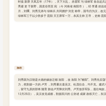
时值 新莽 天凤五年（17年），天下大乱， 赤眉军 与 绿林军 各自起兵
秀避 吏 于新野，因卖谷而至 宛 （今 河南省 南阳市 ），经 李通 劝说
月，刘𬙂、刘秀兄弟与 绿林兵 共同拥护 刘玄 称帝，国号仍为汉，改
绿林军三千以少胜多于 昆阳 灭王莽军一万，杀其主帅 王寻 ，史称 昆阳
36年
刘秀因为汉朝是火德的缘故迁都 洛阳 ，改 洛阳 为“雒阳”。刘秀先后荡平
力，然割据一方的 卢芳 ，刘秀屡次遣吴汉、杜茂往击，均不克。建武十
，留守九原的部将 随育 胁迫卢芳降伏刘秀。卢芳放弃军队，逃往匈奴 
12月25日），吴汉攻克成都，割据四川的 公孙述 成家 政权灭亡，东