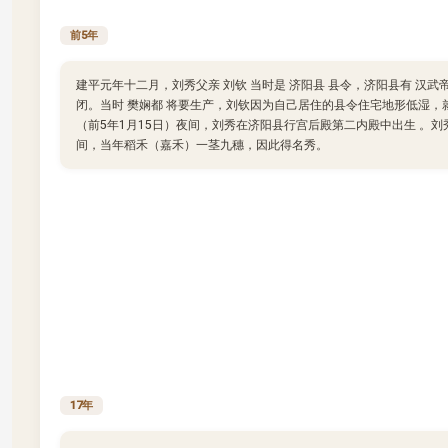
前5年
建平元年十二月，刘秀父亲 刘钦 当时是 济阳县 县令，济阳县有 汉武
闭。当时 樊娴都 将要生产，刘钦因为自己居住的县令住宅地形低湿，
（前5年1月15日）夜间，刘秀在济阳县行宫后殿第二内殿中出生 。
间，当年稻禾（嘉禾）一茎九穗，因此得名秀。
17年