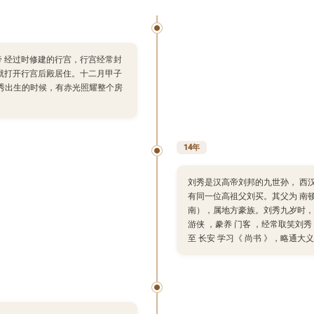
帝 经过时修建的行宫，行宫经常封
就打开行宫后殿居住。十二月甲子
刘秀出生的时候，有赤光照耀整个房
14年
刘秀是汉高帝刘邦的九世孙， 西汉
有同一位高祖父刘买。其父为 南顿 
南），属地方豪族。刘秀九岁时，父
游侠 ，豢养 门客 ，经常取笑刘秀
至 长安 学习《 尚书 》，略通