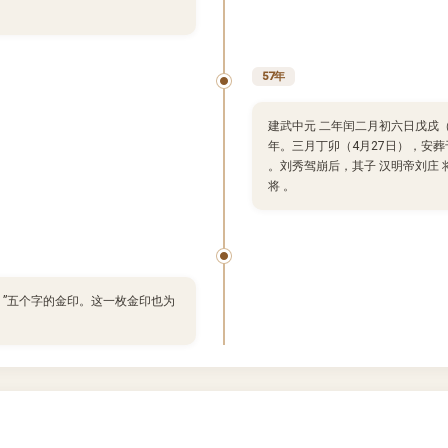
57年
建武中元 二年闰二月初六日戊戌（
年。三月丁卯（4月27日），安葬于
。刘秀驾崩后，其子 汉明帝刘庄 
将 。
 ”五个字的金印。这一枚金印也为