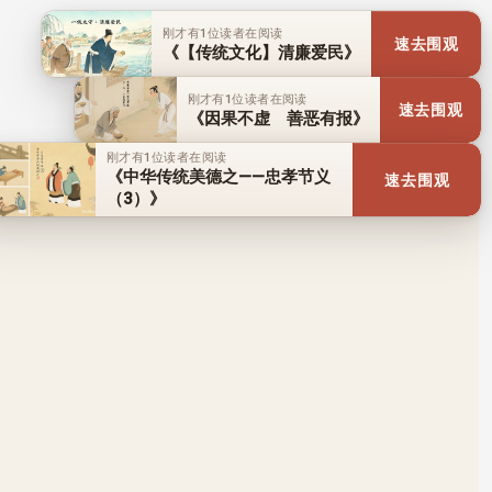
刚才有1位读者在阅读
速去围观
《【传统文化】清廉爱民》
刚才有1位读者在阅读
速去围观
《因果不虚 善恶有报》
刚才有1位读者在阅读
《中华传统美德之——忠孝节义
速去围观
（3）》