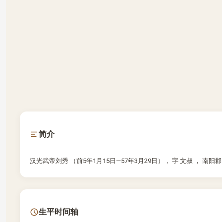
简介
汉光武帝刘秀 （前5年1月15日—57年3月29日）， 字 文叔 ， 南阳郡
生平时间轴