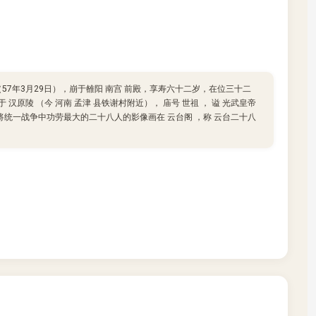
57年3月29日），崩于雒阳 南宫 前殿，享寿六十二岁，在位三十二
 汉原陵 （今 河南 孟津 县铁谢村附近）， 庙号 世祖 ， 谥 光武皇帝
将统一战争中功劳最大的二十八人的影像画在 云台阁 ，称 云台二十八