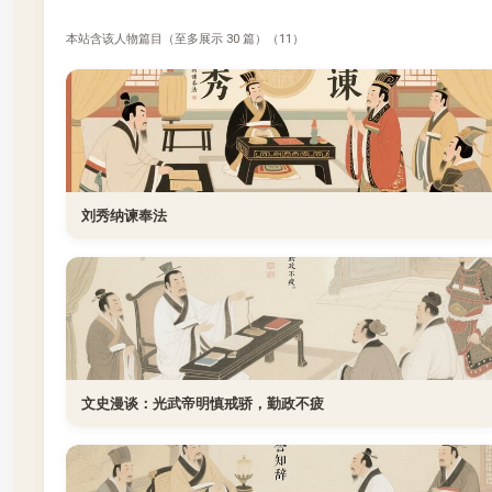
本站含该人物篇目（至多展示 30 篇）（11）
刘秀纳谏奉法
文史漫谈：光武帝明慎戒骄，勤政不疲