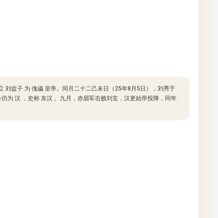
立 刘盆子 为 傀儡 皇帝。同月二十二己未日（25年8月5日），刘秀于
国号仍为 汉 ，史称 东汉 。九月，赤眉军击败刘玄，汉更始帝投降，同年