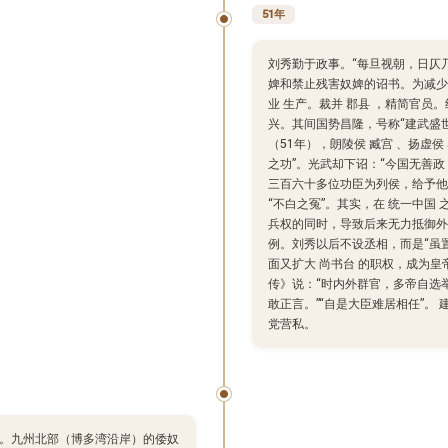
51年
刘秀勤于政事。“每旦视朝，日仄
婢和禁止残害奴婢的诏书。为减少贫
业 生产。裁并 郡县 ，精简官
兴。其间国势昌隆，号称“建武盛世
（51年），朗陵侯 臧宫 、扬虚
之功”。光武却下诏：“今国无善
三百六十多位功臣为列侯，给予他
“不白之冤”。其实，在 统一中国
兵权的同时，导致后来无力抵御外
例。刘秀以后不设丞相，而是“虽置
面又扩大 尚书台 的职权，成为
传》说：“时内外群官，多帝自选
敢正言。”“自是大臣难居相任”。
党营私。
来。九州北部（博多湾沿岸）的倭奴