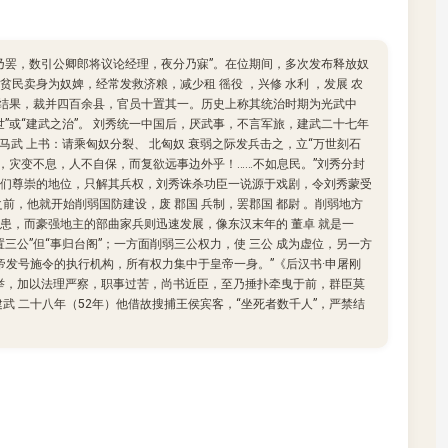
乃罢，数引公卿郎将议论经理，夜分乃寐”。在位期间，多次发布释放奴
民卖身为奴婢，经常发救济粮，减少租 徭役 ，兴修 水利 ，发展 农
员。结果，裁并四百余县，官员十置其一。历史上称其统治时期为光武中
”或“建武之治”。 刘秀统一中国后，厌武事，不言军旅，建武二十七年
侯 马武 上书：请乘匈奴分裂、 北匈奴 衰弱之际发兵击之，立“万世刻石
政，灾变不息，人不自保，而复欲远事边外乎！……不如息民。”刘秀分封
们尊崇的地位，只解其兵权，刘秀诛杀功臣一说源于戏剧，令刘秀蒙受
 之前，他就开始削弱国防建设，废 郡国 兵制，罢郡国 都尉 。削弱地方
患，而豪强地主的部曲家兵则迅速发展，像东汉末年的 董卓 就是一
三公”但“事归台阁”；一方面削弱三公权力，使 三公 成为虚位，另一方
皇帝发号施令的执行机构，所有权力集中于皇帝一身。”《后汉书·申屠刚
举，加以法理严察，职事过苦，尚书近臣，至乃捶扑牵曳于前，群臣莫
 建武 二十八年（52年）他借故搜捕王侯宾客，“坐死者数千人”，严禁结