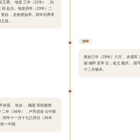
反王莽。 地皇 三年（22年），刘
在 宛 起兵。地皇四年（23年）二
元 更始 ，史称更始帝。同年刘秀率
之战 。
25年
更始三年（25年）六月， 赤眉军 
鄗 城即 皇帝 位，改元 建武 ，
十二月被杀。
赤眉、 张步 、 隗嚣 等割据势
二年（36年），卢芳进攻 云中郡
。同年十一月十九己卯日（36年
汉统一中国。