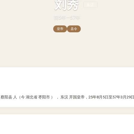
刘秀
东汉
前5年—57年
皇帝
县令
 蔡阳县 人（今 湖北省 枣阳市 ） ， 东汉 开国皇帝，25年8月5日至57年3月2