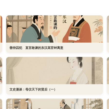
善待囚犯 直言敢谏的东汉高官钟离意
文史漫谈：母仪天下的贤后（一）