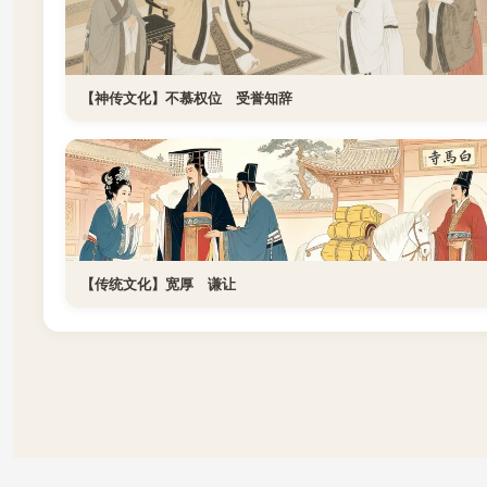
【神传文化】不慕权位 受誉知辞
【传统文化】宽厚 谦让