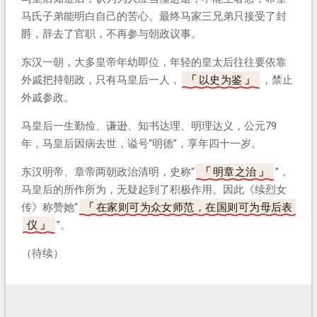
马氏子弟能明白自己的苦心。最终马家三兄弟只接受了封
爵，辞去了官职，不再参与朝政议事。
东汉一朝，大多皇帝年幼即位，年轻的皇太后往往要依靠
外戚把持朝政，只有马皇后一人，
以史为鉴
，禁止
外戚参政。
马皇后一生勤俭、谦逊、知书达理、明理达义，公元79
年，马皇后因病去世，谥号“明德”，享年四十一岁。
东汉明帝、章帝两朝政治清明，史称“
明章之治
”，
马皇后的所作所为，无疑起到了积极作用。因此《续烈女
传》称赞她“
在家则可为众女师范，在国则可为母后表
仪
”。
（待续）