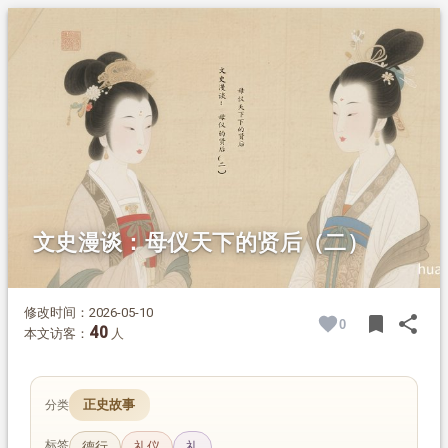
1.
摘要
2.
正文
2.1.
东汉马明德皇后
2.2.
宽仁明理，补政修德
2.3.
约束外戚，名留青史
文史漫谈：母仪天下的贤后（二）
修改时间：2026-05-10
bookmark
share
0
BOOK
SH
40
本文访客：
人
正史故事
分类
标签
德行
礼仪
礼