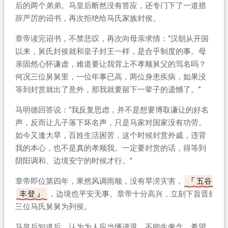
后的两个弟弟。马皇后断然没有答应，还专门下了一道措
辞严厉的诏书，再次拒绝给马氏家族封侯。
章帝读完诏书，不禁悲叹，再次向母亲求情：“汉朝从开国
以来，舅氏封侯就和皇子封王一样，是合乎制度的事。母
亲固然心怀谦虚，难道要让我背上不孝顺舅父的骂名吗？
何况三位舅舅里，一位年事已高，两位身患疾病，如果没
等到封赏就出了意外，那我就要留下一辈子的遗憾了。”
马明德回答说：“我反复思虑，并不是想要博取谦让的好名
声，反而让儿子落下坏名声，只是马家对国家没有功劳。
如今又逢大旱，百姓生活困苦，这个时候封赏外戚，违背
我的本心，也不是真的孝顺我。一定要封赏的话，得等到
阴阳调和、边境安宁的时候才行。”
章帝即位第四年，果然风调雨顺，没有旱涝灾害，
五谷
丰登
，边境也平安无事。章帝十分高兴，立刻下旨晋封
三位马氏舅舅为列侯。
马皇后知道后，认为为人应当懂进退，不能生奢念，希望