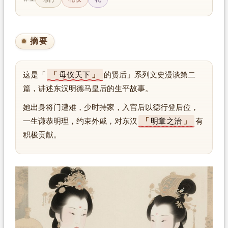
摘要
这是「
母仪天下
的贤后」系列文史漫谈第二
篇，讲述东汉明德马皇后的生平故事。
她出身将门遭难，少时持家，入宫后以德行登后位，
一生谦恭明理，约束外戚，对东汉
明章之治
有
积极贡献。