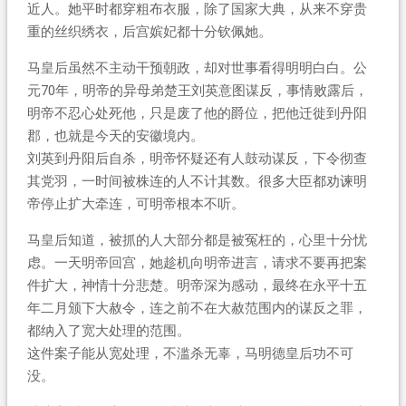
近人。她平时都穿粗布衣服，除了国家大典，从来不穿贵
重的丝织绣衣，后宫嫔妃都十分钦佩她。
马皇后虽然不主动干预朝政，却对世事看得明明白白。公
元70年，明帝的异母弟楚王刘英意图谋反，事情败露后，
明帝不忍心处死他，只是废了他的爵位，把他迁徙到丹阳
郡，也就是今天的安徽境内。
刘英到丹阳后自杀，明帝怀疑还有人鼓动谋反，下令彻查
其党羽，一时间被株连的人不计其数。很多大臣都劝谏明
帝停止扩大牵连，可明帝根本不听。
马皇后知道，被抓的人大部分都是被冤枉的，心里十分忧
虑。一天明帝回宫，她趁机向明帝进言，请求不要再把案
件扩大，神情十分悲楚。明帝深为感动，最终在永平十五
年二月颁下大赦令，连之前不在大赦范围内的谋反之罪，
都纳入了宽大处理的范围。
这件案子能从宽处理，不滥杀无辜，马明德皇后功不可
没。