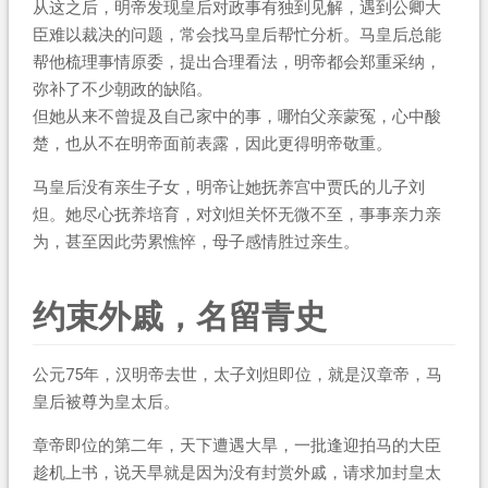
从这之后，明帝发现皇后对政事有独到见解，遇到公卿大
臣难以裁决的问题，常会找马皇后帮忙分析。马皇后总能
帮他梳理事情原委，提出合理看法，明帝都会郑重采纳，
弥补了不少朝政的缺陷。
但她从来不曾提及自己家中的事，哪怕父亲蒙冤，心中酸
楚，也从不在明帝面前表露，因此更得明帝敬重。
马皇后没有亲生子女，明帝让她抚养宫中贾氏的儿子刘
炟。她尽心抚养培育，对刘炟关怀无微不至，事事亲力亲
为，甚至因此劳累憔悴，母子感情胜过亲生。
约束外戚，名留青史
公元75年，汉明帝去世，太子刘炟即位，就是汉章帝，马
皇后被尊为皇太后。
章帝即位的第二年，天下遭遇大旱，一批逢迎拍马的大臣
趁机上书，说天旱就是因为没有封赏外戚，请求加封皇太