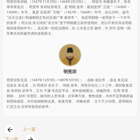
明英宗朱祁镇 （1427年11月29日—1464年2月23日 ）， 明宣宗 朱瞻基长子，母亲
孝恭章皇后 ， 明景帝 朱祁钰异母兄，是 明朝 皇帝；最初使用“ 正统 ”（1436年－
1450年）年号， 复辟 后使用“ 天顺 ”（1457年－1464年）年号，在位22年。谥号
“法天立道仁明诚敬昭文宪武至德广孝 睿皇帝 ”。 他是明朝唯一使用多于 一个年号
的皇帝（ 明太祖 朱元璋的“吴元年”是于明朝建立前所使用的，所以不算作其在明朝
期间使用的年号）。其在第一段统治期间，在 土木堡之变 被俘，为 宋代 后唯一因
军事失利而被俘虏的皇朝君主。
明宪宗
明宪宗朱见濡 （1447年12月9日—1487年9月9日 ），或称 成化帝 ，原名 朱见深 ，
后改名 朱见濡 ，为 明英宗 皇长子， 明朝 皇帝。明宪宗在位二十三年，期间恢复其
叔 朱祁钰 的帝号，又为 于谦 等忠臣平反，初年励精图治，体恤民情，任用 李贤 、
商辂 、 彭时 等贤臣，颇为时人所传诵；在军事方面，整饬戎政，对内平定荆襄群盗
和西南傜蛮，对外抵御鞑靼女真、收复河套、 经略哈密 ，立下不少功绩。是明朝自
仁宣之治 后评价较高的皇帝。
arrow_back
上一篇
arrow_forward
下一篇