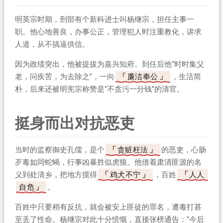
明英宗时期，刑部有个新科进士叫杨继宗，担任主事一
职。他心地善良，办事公正，管理犯人时注重教化，讲求
人道，从不搞逼供信。
因为政绩突出，他被提拔为嘉兴知府。到任后他“时时集父
老，问疾苦，为去除之”，一向
廉洁奉公
，生活简
朴，后来还被明宪宗称赞是“不贪污一分钱”的清官。
挺身而出对抗恶吏
当时的监察御史孔儒，是个
贪赃枉法
的恶吏，心肠
歹毒如同蛇蝎，行事凶暴胜似虎狼。他借着肃清匪源的名
义到处清乡，把地方搅得
鸡犬不宁
，百姓
人人
自危
。
百姓中只要稍有反抗，就会被安上匪徒的罪名，遭毒打甚
至丢了性命。杨继宗对此十分愤慨，直接张榜通告：“今后