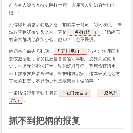
谁家有人被监察御史殴打致死，家属可以到知府衙门申
报。”
孔儒得知消息后勃然大怒，拍着桌子骂道：“小小知府，居
然敢管到我御史头上来，真是
岂有此理
！”杨继宗
的亲友都劝他多加小心，他却半点也不畏惧。
他还亲自前去见孔儒，
开门见山
的说：“治理国家
要依照法度，官员也应当各自遵守本职。您身为监察御
史，本该弹劾不法行为，剔除奸邪弊病，奖惩贪官污吏。
至于挨家挨户清查户籍、维护地方治安，这本来就是地方
官员的职责，不是御史您需要亲自去做的事。”
一番话说得堂堂朝中御史
哑口无言
，
威风扫
地
。
抓不到把柄的报复