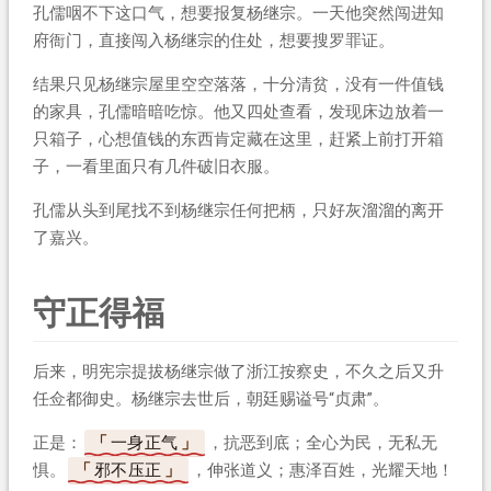
孔儒咽不下这口气，想要报复杨继宗。一天他突然闯进知
府衙门，直接闯入杨继宗的住处，想要搜罗罪证。
结果只见杨继宗屋里空空落落，十分清贫，没有一件值钱
的家具，孔儒暗暗吃惊。他又四处查看，发现床边放着一
只箱子，心想值钱的东西肯定藏在这里，赶紧上前打开箱
子，一看里面只有几件破旧衣服。
孔儒从头到尾找不到杨继宗任何把柄，只好灰溜溜的离开
了嘉兴。
守正得福
后来，明宪宗提拔杨继宗做了浙江按察史，不久之后又升
任佥都御史。杨继宗去世后，朝廷赐谥号“贞肃”。
正是：
一身正气
，抗恶到底；全心为民，无私无
惧。
邪不压正
，伸张道义；惠泽百姓，光耀天地！