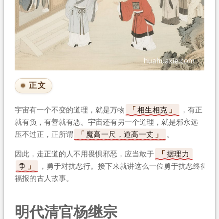
正文
宇宙有一个不变的道理，就是万物
相生相克
，有正
就有负，有善就有恶。宇宙还有另一个道理，就是邪永远
压不过正，正所谓
魔高一尺，道高一丈
。
因此，走正道的人不用畏惧邪恶，应当敢于
据理力
争
，勇于对抗恶行。接下来就讲这么一位勇于抗恶终得
福报的古人故事。
明代清官杨继宗