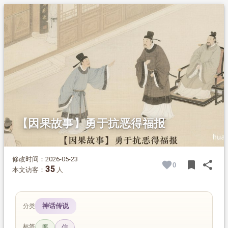
1.
摘要
2.
正文
2.1.
明代清官杨继宗
2.2.
挺身而出对抗恶吏
2.3.
抓不到把柄的报复
2.4.
守正得福
【因果故事】勇于抗恶得福报
修改时间：2026-05-23
bookmark
share
0
BOOK
SH
35
本文访客：
人
神话传说
分类
标签
廉
信