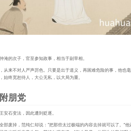
仲淹的次子，官至参知政事，相当于副宰相。
，从来不对人严声厉色。只要是出于道义，再困难危险的事，他也毫
，始终宽恕待人，大公无私，以大局为重。
附朋党
王安石变法，因此遭到贬逐。
全部废掉，范纯仁却说：“把那些太过极端的内容去掉就可以了。”他