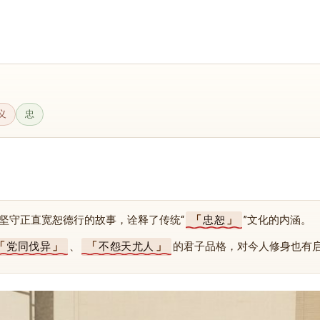
义
忠
坚守正直宽恕德行的故事，诠释了传统“
忠恕
”文化的内涵。
党同伐异
、
不怨天尤人
的君子品格，对今人修身也有