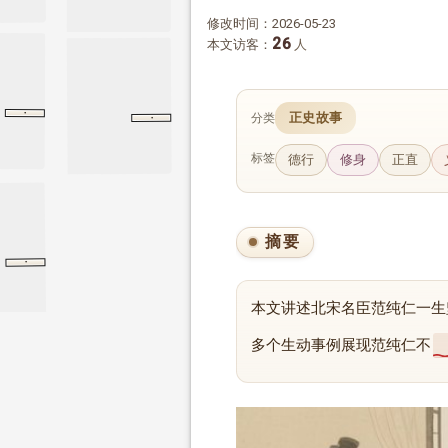
修改时间：2026-05-23
26
本文访客：
人
·
·
正史故事
分类
昭帝纪
汉书
昭帝纪
论语
里仁
里仁
标签
德行
修身
正直
摘要
·
论语
宪问
宪问
本文讲述北宋名臣范纯仁一生
多个生动事例展现范纯仁不