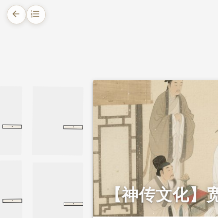
arrow_back
format_list_numbered
1.
摘要
2.
正文
2.1.
持心公正，不阿附朋党
2.2.
流放遭难，不改本心
·
·
范纯仁传
范纯仁传
范纯仁传
范纯仁传
宋史
宋史
2.3.
忠恕传家，德行留芳
【神传文化】
·
范纯仁传
范纯仁传
宋史
·
党锢列传
党锢列传
后汉书