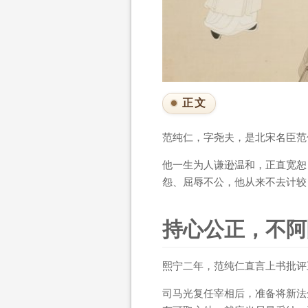
正文
范纯仁，字尧夫，是北宋名臣范
他一生为人谦逊温和，正直宽恕
怨、屈辱不公，他从来不去计较
持心公正，不阿
熙宁二年，范纯仁直言上书批评
司马光复任宰相后，准备将新法