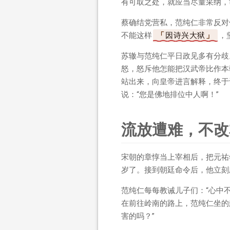
有可取之处，就应当尽量采纳，
蔡确结党营私，范纯仁非常反对
不能这样
因诗兴大狱
，
苏辙与范纯仁平日政见多有分歧
怒，怒斥他怎能把汉武帝比作本
站出来，向皇帝进言解释，终于
说：“您是佛地排位中人啊！”
流放遭难，不改
宋朝的章惇当上宰相后，把元祐
岁了。接到朝廷命令后，他立刻
范纯仁每每教诫儿子们：“心中
在前往岭南的路上，范纯仁坐的
害的吗？”