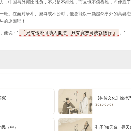
力，中国与外邦比胜负，不只是不能胜，而且也不值得胜，即使胜了
一斑。在面对争斗、屈辱或不公时，他总能以一颗超然事外的高姿态
斗的原因吧！
，他说：“
只有俭朴可助人廉洁，只有宽恕可成就德行
。”
解冤
【神传文化】操持
2026-05-09
为民（中）
孔子“知天命、畏天