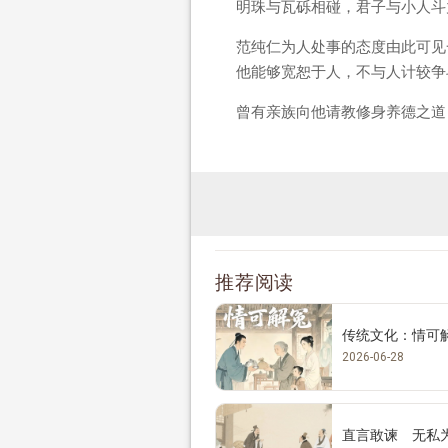
明珠与瓦砾相碰，君子与小人斗
范纯仁为人处事的态度由此可见
他能够宽恕于人，不与人计较争
曾有亲族向他请教修身养德之道
推荐阅读
传统文化：情可
2026-06-28
直言敢谏 无私