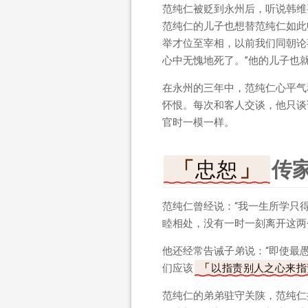
范纯仁被贬到永州后，听说韩维
范纯仁的儿子也想替范纯仁如此
举才位至宰相，以前我们同朝论
心中无愧地死了。”他的儿子也
在永州的三年中，范纯仁心平气
怀恨。每次和客人交谈，他只谈
官时一模一样。
忠恕
传
范纯仁曾经说：“我一生所学只得
睦相处，没有一时一刻离开这两
他还经常告诫子弟说：“即使最
们应该
以指责别人之心来指
范纯仁的弟弟驻守关陕，范纯仁