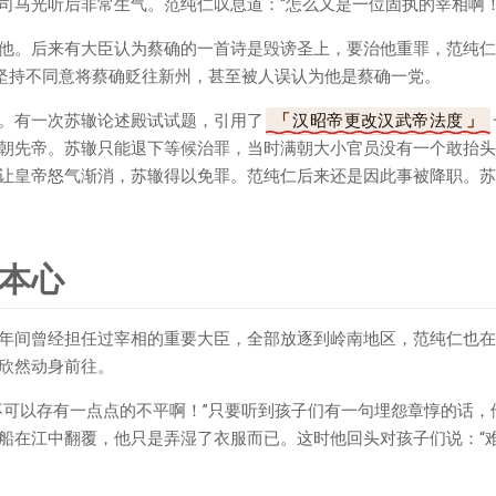
司马光听后非常生气。范纯仁叹息道：“怎么又是一位固执的宰相啊！
他。后来有大臣认为蔡确的一首诗是毁谤圣上，要治他重罪，范纯仁
坚持不同意将蔡确贬往新州，甚至被人误认为他是蔡确一党。
。有一次苏辙论述殿试试题，引用了
汉昭帝更改汉武帝法度
朝先帝。苏辙只能退下等候治罪，当时满朝大小官员没有一个敢抬头
让皇帝怒气渐消，苏辙得以免罪。范纯仁后来还是因此事被降职。苏
本心
年间曾经担任过宰相的重要大臣，全部放逐到岭南地区，范纯仁也在
欣然动身前往。
不可以存有一点点的不平啊！”只要听到孩子们有一句埋怨章惇的话，
船在江中翻覆，他只是弄湿了衣服而已。这时他回头对孩子们说：“