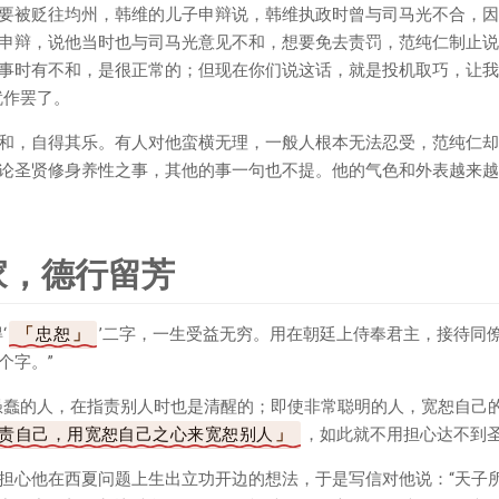
要被贬往均州，韩维的儿子申辩说，韩维执政时曾与司马光不合，因
申辩，说他当时也与司马光意见不和，想要免去责罚，范纯仁制止说
事时有不和，是很正常的；但现在你们说这话，就是投机取巧，让我
就作罢了。
和，自得其乐。有人对他蛮横无理，一般人根本无法忍受，范纯仁却
论圣贤修身养性之事，其他的事一句也不提。他的气色和外表越来越
家，德行留芳
‘
忠恕
’二字，一生受益无穷。用在朝廷上侍奉君主，接待同
个字。”
愚蠢的人，在指责别人时也是清醒的；即使非常聪明的人，宽恕自己
责自己，用宽恕自己之心来宽恕别人
，如此就不用担心达不到圣
担心他在西夏问题上生出立功开边的想法，于是写信对他说：“天子