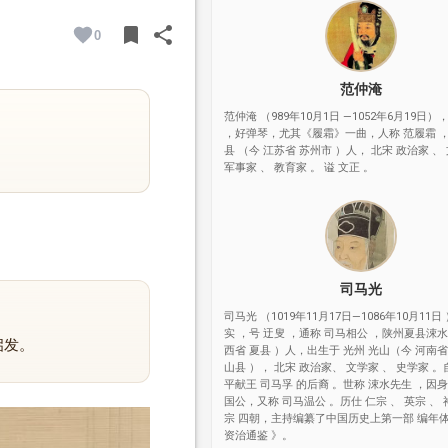
bookmark
share
0
BOOKMARK
SHARE
范仲淹
范仲淹 （989年10月1日 —1052年6月19日），
，好弹琴，尤其《履霜》一曲，人称 范履霜 ，
县 （今 江苏省 苏州市 ）人， 北宋 政治家 、
军事家 、 教育家 。 谥 文正 。
司马光
司马光 （1019年11月17日—1086年10月11日
实 ，号 迂叟 ，通称 司马相公 ，陕州夏县涑
启发。
西省 夏县 ）人，出生于 光州 光山（今 河南省
山县 ）， 北宋 政治家、 文学家 、 史学家 
平献王 司马孚 的后裔 。世称 涑水先生 ，因
国公，又称 司马温公 。历仕 仁宗 、 英宗 、 
宗 四朝，主持编纂了中国历史上第一部 编年体
资治通鉴 》。