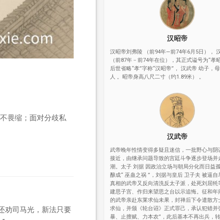
汉昭帝
汉昭帝刘弗陵 （前94年—前74年6月5日）， 
（前87年－前74年在位），其正式谥号为“孝
后世省略“孝”字称“汉昭帝”， 汉武帝 幼子，
人 。昭帝身高八尺二寸（约1.89米） 。
不畏缩；面对分歧私
汉武帝
武帝晚年性情变得多疑且迷信，一批野心与阴
接近，由继承问题导致的宫廷斗争逐步登场并
潮。太子 刘据 因政治立场与朝局分化而日益
酿成“ 巫蛊之祸 ”，刘据与皇后 卫子夫 被逼
真相的武帝又反向清洗反太子派，处死刘屈牦
建思子宫、作归来望思之台以示追悔。征和年
的武帝亲赴东莱求仙未果，封禅后下令遣散方
还劝司马光，新法只要
求仙，并颁《轮台诏》正式罪己，承认犯错并
暴、止擅赋、力本农”，此后基本不再出兵，