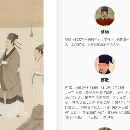
蔡确
蔡确（1037年—1093年），字持正，福建泉
人，北宋官员。王安石变法的中坚人物。
苏辙
苏 辙 （1039年3月18日—1112年10月25日）
，一字 同叔 ，晚年自号 颍滨遗老 ， 眉州 眉
眉山市）人。 宋孝宗 淳熙 年间，追谥 文定 。
子、 苏轼 之弟，北宋 嘉祐 二年（1057年）
同登进士。苏家父子三人，均在“ 唐宋八大家 
称“ 三苏 ”，苏辙则是“小苏”。作品有《栾城
包括《后集》、《三集》，共84卷。