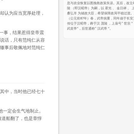
”
息与农业恢复以图挽救政策失误。其后，改立
陵 （即汉昭帝）为嗣，以 霍光 、 金日䃅 、 
却认为应当宽厚处理，
桑弘羊 为辅政大臣，希望保障政局平稳过渡
（公元前87年）春，武帝病重，同年崩于长安
传位于汉昭帝，葬于汉 茂陵 ，上庙号“ 世宗 ”
武皇帝”，后世通称“ 汉武帝 ”。
一事，结果惹得皇帝震
说话，只有范纯仁从容
辙事后敬佩地对范纯仁
其中，当时他已经七十
他一定会生气地制止。
难道船翻了，也是章惇