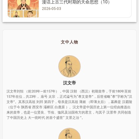
漫话上古三代时期的天命思想（10）
2026-05-03
文中人物
汉文帝
汉文帝刘恒 （前203年—前157年），中国 汉朝 （西汉）初期皇帝，于前180年至前
157年在位，共23年， 庙号 太宗 ，正式谥号为“孝文皇帝”，后世省略“孝”字称为“汉
文帝”。其系汉高祖 刘邦 第四子，母亲是汉高祖 薄姬 （即薄太后），墓葬是 汉霸陵
（位于今 陕西省 西安市 灞桥区 白鹿原 ）。汉文帝是中国历史上第一位经由推选出
来的皇帝，也是一位贤良、节俭、恤民及治国有方的君主，与其子 汉景帝 共同创造
了中国历史上 大一统时代 的首个盛世“ 文景之治 ”。