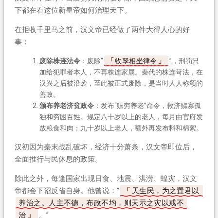
下都在看这位新皇帝如何治理天下。
在拒收千里马之前，汉文帝已经做了两件大得人心的好
事：
废除株连法令
：废除“
收孥相坐律令
”，刑罚只
加给犯罪者本人，不再株连家属。秦代的株连苛法，在
汉兴之后被沿袭，至此被正式废除，是当时人人称颂的
善政。
颁布养老济贫政令
：发布“赈穷养老”命令，救济鳏寡孤
独和穷困百姓。规定八十岁以上的老人，每月由官府发
放粮食和肉；九十岁以上老人，额外再发布料和棉絮。
汉初因为秦末战乱破坏，经济十分萧条，汉文帝即位后，
全面推行与民休息的政策。
除此之外，每逢国家出现日食、地震、洪涝、蝗灾，汉文
帝都会下诏反省自身。他曾说：“
天生民，为之置君以
养治之。人主不德，布政不均，则天示之灾以戒不
治
。”