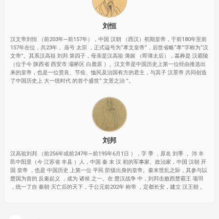
刘恒
汉文帝刘恒 （前203年—前157年），中国 汉朝 （西汉）初期皇帝，于前180年至前
157年在位，共23年， 庙号 太宗 ，正式谥号为“孝文皇帝”，后世省略“孝”字称为“汉
文帝”。其系汉高祖 刘邦 第四子，母亲是汉高祖 薄姬 （即薄太后），墓葬是 汉霸陵
（位于今 陕西省 西安市 灞桥区 白鹿原 ）。汉文帝是中国历史上第一位经由推选出
来的皇帝，也是一位贤良、节俭、恤民及治国有方的君主，与其子 汉景帝 共同创造
了中国历史上 大一统时代 的首个盛世“ 文景之治 ”。
刘邦
汉高祖刘邦 （前256年或前247年—前195年6月1日 ），字 季 ，原名 刘季 ， 沛 丰
邑中阳里（今 江苏省 丰县 ）人，中国 秦 末 汉 初的军事家、政治家，中国 汉朝 开
国 皇帝 ，也是 中国历史 上第一位 平民 阶级出身的皇帝。秦末世乱之际，其参与以
楚国为首的 反秦起义 ，成为 诸侯 之一。在 楚汉战争 中，刘邦击败西楚霸王 项羽
，统一了自 秦朝 灭亡后的天下，于公元前202年 称帝 ，定都长安，建立 汉王朝 。