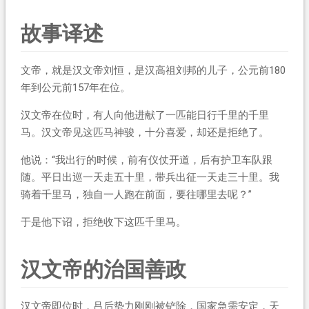
故事译述
文帝，就是汉文帝刘恒，是汉高祖刘邦的儿子，公元前180
年到公元前157年在位。
汉文帝在位时，有人向他进献了一匹能日行千里的千里
马。汉文帝见这匹马神骏，十分喜爱，却还是拒绝了。
他说：“我出行的时候，前有仪仗开道，后有护卫车队跟
随。平日出巡一天走五十里，带兵出征一天走三十里。我
骑着千里马，独自一人跑在前面，要往哪里去呢？”
于是他下诏，拒绝收下这匹千里马。
汉文帝的治国善政
汉文帝即位时，吕后势力刚刚被铲除，国家急需安定，天