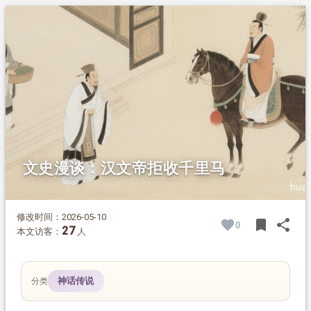
1.
摘要
2.
正文
2.1.
故事原文
2.2.
故事译述
2.3.
汉文帝的治国善政
2.4.
汉文帝的个人品格
2.4.1.
孝亲敬老，推及天下
2.4.2.
崇尚节俭，反对虚华
2.4.3.
处事有度，驾驭群臣
2.5.
故事背后的启示
文史漫谈：汉文帝拒收千里马
修改时间：2026-05-10
bookmark
share
0
BOOK
SH
27
本文访客：
人
神话传说
分类