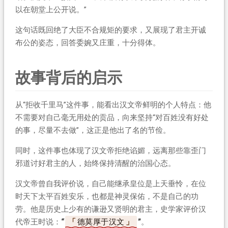
以在朝堂上公开说。”
这句话既回绝了大臣不合规矩的要求，又展现了君主开诚
布公的姿态，回答委婉又庄重，十分得体。
故事背后的启示
从“拒收千里马”这件事，能看出汉文帝鲜明的个人特点：他
不需要对自己毫无用处的贡品，向来坚持“对百姓没有好处
的事，尽量不去做”，这正是他出了名的节俭。
同时，这件事也体现了汉文帝拒绝谄媚，远离那些靠歪门
邪道讨好君主的人，始终保持清醒的治国心态。
汉文帝曾自我评价说，自己能继承皇位是上天垂怜，在位
时天下太平百姓安乐，也都是神灵保佑，不是自己的功
劳。他是历史上少有的谦逊又贤明的君主，史学家评价汉
代帝王时说：
“
德莫厚于汉文
”
。