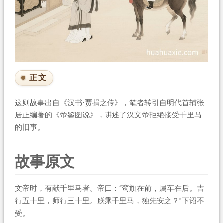
正文
这则故事出自《汉书•贾捐之传》，笔者转引自明代首辅张
居正编著的《帝鉴图说》，讲述了汉文帝拒绝接受千里马
的旧事。
故事原文
文帝时，有献千里马者。帝曰：“鸾旗在前，属车在后。吉
行五十里，师行三十里。朕乘千里马，独先安之？”下诏不
受。