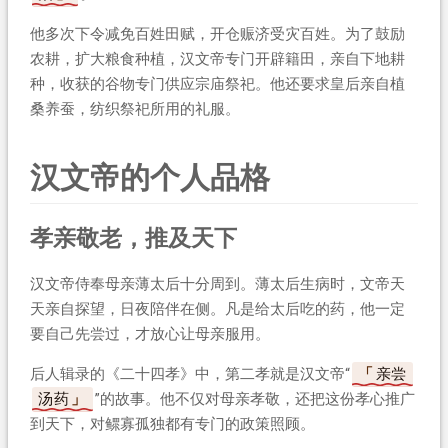
他多次下令减免百姓田赋，开仓赈济受灾百姓。为了鼓励
农耕，扩大粮食种植，汉文帝专门开辟籍田，亲自下地耕
种，收获的谷物专门供应宗庙祭祀。他还要求皇后亲自植
桑养蚕，纺织祭祀所用的礼服。
汉文帝的个人品格
孝亲敬老，推及天下
汉文帝侍奉母亲薄太后十分周到。薄太后生病时，文帝天
天亲自探望，日夜陪伴在侧。凡是给太后吃的药，他一定
要自己先尝过，才放心让母亲服用。
后人辑录的《二十四孝》中，第二孝就是汉文帝“
亲尝
汤药
”的故事。他不仅对母亲孝敬，还把这份孝心推广
到天下，对鳏寡孤独都有专门的政策照顾。