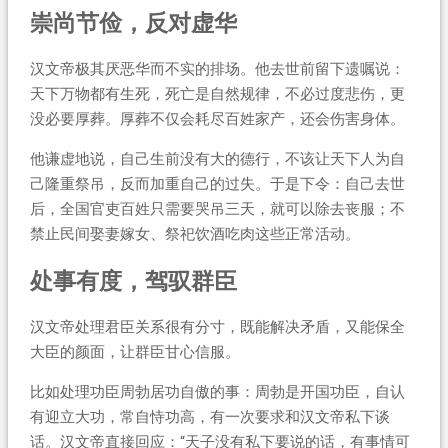
崇尚节俭，反对虚华
汉文帝极其厌恶华而不实的排场。他去世前留下遗嘱说：
天下万物都有生死，死亡是自然规律，不必过度悲伤，更
没必要厚葬。厚葬不仅会耗尽百姓家产，还会伤害身体。
他谦虚地说，自己生前没有大的德行，不该让天下人为自
己隆重祭吊，反而加重自己的过失。于是下令：自己去世
后，全国官吏百姓只需要哭吊三天，就可以除去丧服；不
禁止民间娶妻嫁女、祭祀饮酒吃肉这些正常活动。
处事有度，驾驭群臣
汉文帝处理君臣关系很有分寸，既能解决矛盾，又能保全
大臣的颜面，让群臣甘心信服。
比如处理功臣周勃居功自傲的事：周勃是开国功臣，自认
有迎立大功，常自恃功高，有一次要求和汉文帝私下谈
话。汉文帝直接回应：“天子没有私下要说的话，有事情可