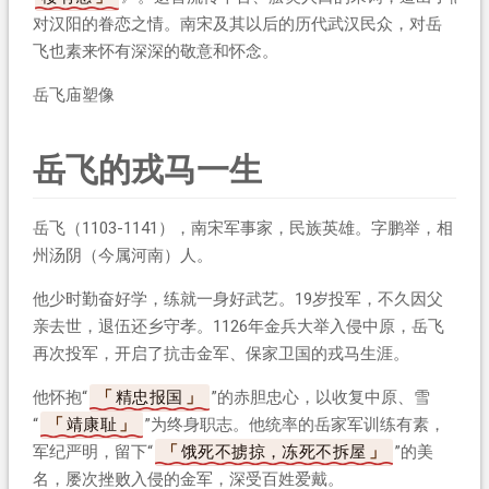
对汉阳的眷恋之情。南宋及其以后的历代武汉民众，对岳
飞也素来怀有深深的敬意和怀念。
岳飞庙塑像
岳飞的戎马一生
岳飞（1103-1141），南宋军事家，民族英雄。字鹏举，相
州汤阴（今属河南）人。
他少时勤奋好学，练就一身好武艺。19岁投军，不久因父
亲去世，退伍还乡守孝。1126年金兵大举入侵中原，岳飞
再次投军，开启了抗击金军、保家卫国的戎马生涯。
他怀抱“
精忠报国
”的赤胆忠心，以收复中原、雪
“
靖康耻
”为终身职志。他统率的岳家军训练有素，
军纪严明，留下“
饿死不掳掠，冻死不拆屋
”的美
名，屡次挫败入侵的金军，深受百姓爱戴。