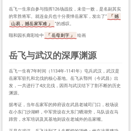
岳飞一生亲自参与指挥126场战役，未尝一败，是名副其实
的常胜将军。就连金兵也十分畏惮岳家军，发出了“
撼
山易，撼岳家军难
”的感叹。
颐和园长廊彩绘中
岳母刺字
绘画
岳飞与武汉的深厚渊源
岳飞一生有7年时间（1134年-1141年）屯兵武汉，武汉是
岳家军驻扎和北伐的核心基地。岳飞从鄂州（今武昌）出
发，一共进行了4次北伐，因而与武汉结下了割不断的历史
渊源。
据考证，当年岳家军的帅府设在武昌老城司门口，校场设
在小东门沙湖畔，中军营设在大东门晒湖旁，马队设在马
蹄营，水军培训及其基地则设在老城外的岳家嘴。
正是在武汉，岳飞达到了人生辉煌的顶峰：他在这里建功