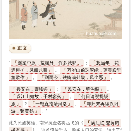
正文
“
遥望中原，荒烟外，许多城郭
；
想当年，花
遮柳护，凤船龙阁
。
万岁山前珠翠绕，蓬壶殿里
笙歌作
。
到而今，铁骑满郊畿，风尘恶
。
兵安在，膏锋锷
；
民安在，填沟壑
。
叹江山如故，千村寥落
。
何日请缨提锐
旅
？
一鞭直指清河洛
。
却归来再续汉阳
游，骑黄鹤
。”
此为民族英雄、南宋抗金名将岳飞的《
满江红·登黄鹤
楼有感
》。这首流传千古、脍炙人口的宋词，道出了他