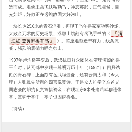
造而成。雕像里岳飞扶鞍勒马，神态英武，正气凛然，目
光如炬，好似正在远眺故国大好河山。
一块长达25.6米的青石浮雕，再现了当年岳家军驰骋沙场、
大败金兀术的历史场景。浮雕上镌刻有岳飞手书的《
满
江红·登黄鹤楼有感
》。整座雕塑造型有力，线条流
畅，强烈的震撼力呼之欲出。
1937年卢沟桥事变后，武汉抗日群众团体在清理倾颓的岳
王庙时，从瓦砾中发现一尊明万历十年（1582年）四月镌
刻的青石碑，上面刻有岳武穆遗像，还有云南太和（今大
理）人张翼先所撰的四言像赞诗。于是众人推举辛亥首义
同志会的胡贽负责筹措资金，在现址东8米处建岳武穆遗像
亭，置碑于亭中，亭子也因碑得名。
（待续）