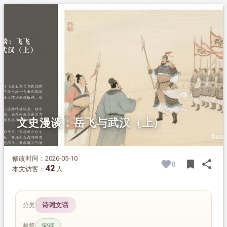
1.
摘要
2.
正文
2.1.
岳飞的戎马一生
2.2.
岳飞与武汉的深厚渊源
2.3.
武汉现存的岳飞主要遗迹
2.3.1.
岳飞亭（岳武穆遗像亭）
2.3.2.
岳飞铜像与浮雕
文史漫谈：岳飞与武汉（上）
修改时间：2026-05-10
bookmark
share
0
BOOK
SH
42
本文访客：
人
诗词文话
分类
标签
宋词