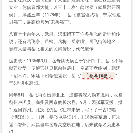
立业，凭借襄邓大捷，以三十二岁年龄封侯（武昌郡开国
侯）。淳熙五年（1178年），岳飞被追谥武穆，宁宗朝追
封鄂王，最高称号为“宋岳鄂王”。
八百七十余年来，武昌、汉阳留下了许多岳飞的遗址和传
说，还有岳飞亭、岳松、岳梅、岳家嘴、岳飞街等地名，
更有大量与岳飞相关的民间传说，代代流传。
据史载：1136年3月，岳母姚氏病亡于鄂州军中。岳飞不等
朝廷批复，便解官扶灵柩前往庐山，奏请守孝终制，朝廷
下诏不许。宋廷下诏命他返职，岳飞“
移孝作忠
”，
于6月进屯襄阳。
同年8月，岳飞再次出师北上，遣部将深入伪齐境内，收复
虢州卢氏县、商州及西京的长水县。9月，因孤军无援，撤
军返回鄂州。此次北伐岳飞壮志未酬，写下了千古绝唱
《满江红》。11月，岳飞屯驻江州，击退伪齐军后，再次
返回鄂州。武昌当年岳母灵堂所在地，后来被命名为忠孝
门。