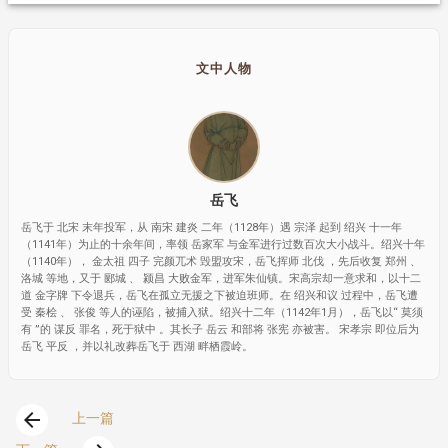
文中人物
岳飞
岳飞于 北宋 末年投军，从 南宋 建炎 二年（1128年）遇 宗泽 起到 绍兴 十一年
（1141年）为止的十余年间，率领 岳家军 与金军进行过数百次大小战斗。绍兴十年
（1140年）， 金太祖 四子 完颜兀术 毁盟攻宋，岳飞挥师 北伐 ，先后收复 郑州 、
洛城 等地，又于 郾城 、 颍昌 大败金军，进军朱仙镇。宋高宗却一意求和，以十二
道 金字牌 下令退兵，岳飞在孤立无援之下被迫班师。在 绍兴和议 过程中，岳飞遭
受 秦桧 、 张俊 等人的诬陷，被捕入狱。绍兴十二年（1142年1月），岳飞以“ 莫须
有 ”的 谋反 罪名，死于狱中 。其长子 岳云 和部将 张宪 亦被害。 宋孝宗 即位后为
岳飞 平反 ，并以礼改葬岳飞于 西湖 畔栖霞岭。
arrow_back
上一篇