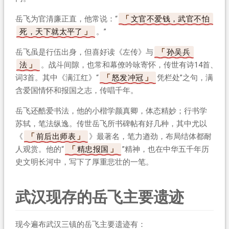
岳飞为官清廉正直，他常说：“
文官不爱钱，武官不怕
死，天下就太平了
。”
岳飞虽是行伍出身，但喜好读《左传》与
孙吴兵
法
。战斗间隙，也常和幕僚吟咏寄怀，传世有诗14首、
词3首。其中《满江红》“
怒发冲冠
凭栏处”之句，满
含爱国情怀和报国之志，传唱千年。
岳飞还酷爱书法，他的小楷学颜真卿，体态精妙；行书学
苏轼，笔法纵逸。传世岳飞所书碑帖有好几种，其中尤以
《
前后出师表
》最著名，笔力遒劲，布局结体都耐
人观赏。他的“
精忠报国
”精神，也在中华五千年历
史文明长河中，写下了厚重悲壮的一笔。
武汉现存的岳飞主要遗迹
现今遍布武汉三镇的岳飞主要遗迹有：