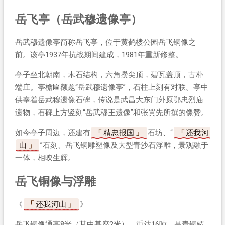
岳飞亭（岳武穆遗像亭）
岳武穆遗像亭简称岳飞亭，位于黄鹤楼公园岳飞铜像之
前。该亭1937年抗战期间建成，1981年重新修整。
亭子坐北朝南，木石结构，六角攒尖顶，碧瓦盖顶，古朴
端庄。亭檐匾额题“岳武穆遗像亭”，石柱上刻有对联。亭中
供奉着岳武穆遗像石碑，传说是武昌大东门外原鄂忠烈庙
遗物，石碑上方竖刻“岳武穆王遗像”和张翼先所撰的像赞。
如今亭子周边，还建有
精忠报国
石坊、“
还我河
山
”石刻、岳飞铜雕塑像及大型青沙石浮雕，景观融于
一体，相映生辉。
岳飞铜像与浮雕
《
还我河山
》
岳飞铜像通高8米（其中基座2米），重达16吨，是青铜铸