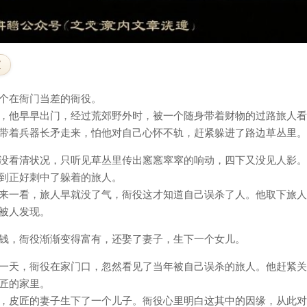
文
个在衙门当差的衙役。
，他早早出门，经过荒郊野外时，被一个随身带着财物的过路旅人看
带着兵器长矛走来，怕他对自己心怀不轨，赶紧躲进了路边草丛里。
没看清状况，只听见草丛里传出窸窸窣窣的响动，四下又没见人影。
到正好刺中了躲着的旅人。
来一看，旅人早就没了气，衙役这才知道自己误杀了人。他取下旅人
被人发现。
钱，衙役渐渐变得富有，还娶了妻子，生下一个女儿。
一天，衙役在家门口，忽然看见了当年被自己误杀的旅人。他赶紧关
匠的家里。
，皮匠的妻子生下了一个儿子。衙役心里明白这其中的因缘，从此对