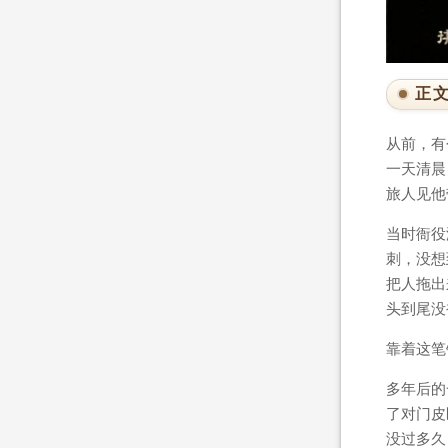
正
从前，有
一天清晨
旅人见他
当时衙役
刺，没想
把人拖出
头到尾没
靠着这笔
多年后的
了对门皮
没过多久