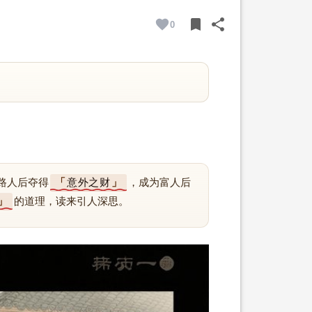
bookmark
share
0
BOOKMARK
SHARE
路人后夺得
意外之财
，成为富人后
的道理，读来引人深思。