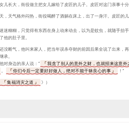
女儿长大，衙役做主把女儿嫁给了皮匠的儿子。皮匠对这门亲事十分
天，天气格外闷热，衙役喝醉了酒躺在床上，出了一身汗。皮匠的儿
迷迷糊糊，只觉得有东西在身上动来动去，以为是蚊虫，就随手抬手
了他的肚子里。
还没断气，他叫来家人，把当年误杀夺财的前因后果全说了出来，再
继承。
他对身边的亲人说：“
我贪了别人的意外之财，也就招来这意外
。
你们今后一定要好好做人，绝对不能干昧良心的事
！”
集福消灾之道
》）