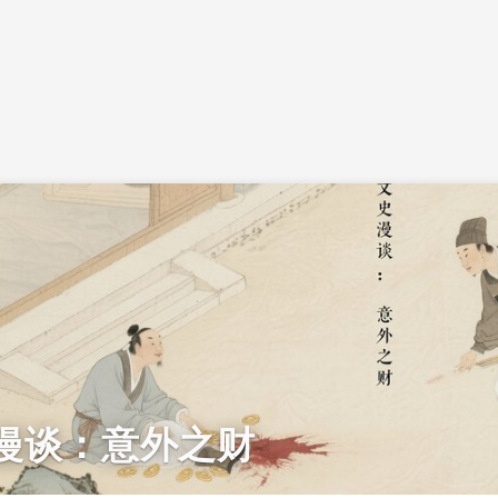
漫谈：意外之财