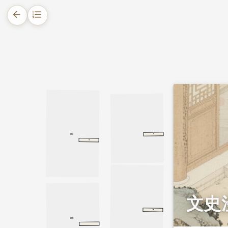
arrow_back
format_list_numbered
1.
摘要
2.
正文
·
佞幸传
汉书
佞幸传
·
衙役误杀故事
衙役误杀故事
集福消灾之道
文史
·
大般涅槃经
遗教品
遗教品
集福消灾之道