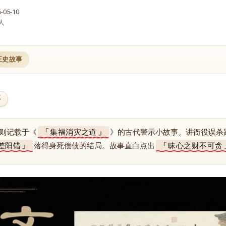
05-10
人
正史故事
要
则记载于《
集福消灾之道
》的古代警示小故事。讲衙役误杀
差阳错
落得身死偿债的结局。故事直白点出
昧心之财不可贪