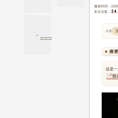
修改时间：2026-
24
本文访客：
分类
·
金瓶梅词话
第一回
第一回
摘
这是一
阴