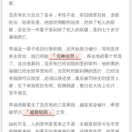
家。
贡庆有长大后当了县令，本性不改，依旧残害百姓，贪赃
枉法，陷害良善。他曾经用酷刑迫供，挖掉了犯人的双
眼，还在另一件案子里剁掉了犯人的双腿，直到七十岁才
暴病而亡。
李福这一辈子依旧行善积德，还开始努力修行，等到贡庆
有去世后，他已经能
元神出窍
，再去地府看个究竟
了。这次他看到，贡庆有已经在阴间受到审判：他积累的
福德已经全部享受殆尽，当官时挖眼剁脚的恶行，已经没
有福德可以抵偿，必须以身还债，最后被罚转生到贫苦人
家，生下来就双目失明，双脚残废，整日在大街上乞讨，
苦不堪言。
李福亲眼看见了贡庆有的三世果报，越发发奋修行，希望
能早日
超脱轮回
之苦。
由此可见，人的荣华富贵来之不易，全都是前世今生辛苦
积德换来的。如果不知道修身行善，还肆意作恶，作恶越