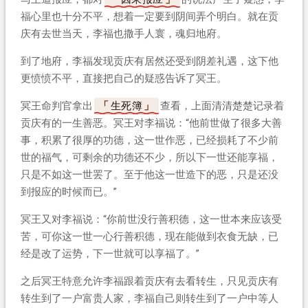
福心里也十分不平，想着一定要到阴间弄个明白。就在贡
庆有去世当天，李福也撒手人寰，魂归地府。
到了地府，李福发现贡庆有居然还受到阴差礼遇，这下他
更愤愤不平，直接把自己的疑惑告诉了冥王。
冥王命判官拿出
生死簿
查看，上面清清楚楚记录着
贡庆有的一生善恶。冥王对李福说：“他前世做了很多大善
事，积累了很厚的功德，这一世作恶，已经损耗了不少前
世的福气，可剩余的功德还不少，所以下一世还能享福，
只是不如这一世罢了。至于他这一世造下的恶，只是还没
到报应的时候而已。”
冥王又对李福说：“你前世没行善积德，这一世本来应该受
苦，可你这一世一心行善积德，现在能做到衣食无缺，已
经是改了运势，下一世就可以享福了。”
之后冥王特意允许李福跟着贡庆有去看转生，只见贡庆有
转生到了一户富贵人家，李福自己则转生到了一户中等人