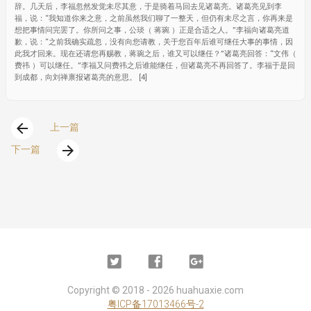
辞。几天后，李福忽然发觉未尽其意，于是骑着马回去见诸葛亮。诸葛亮见到李
福，说：“我知道你来之意，之前虽然我们聊了一整天，但仍有未尽之言，你再来是
想把事情问完罢了。你所问之事，公琰（ 蒋琬 ）正是合适之人。”李福向诸葛亮道
歉，说：“之前我确实疏忽，没有向您请教，关于您百年后谁可继任大事的事情，因
此我才回来。现在还请您再赐教，蒋琬之后，谁又可以继任？”诸葛亮回答：“文伟（
费祎 ）可以继任。”李福又问费祎之后谁能继任，但诸葛亮不再回答了。李福于是回
到成都，向刘禅禀报诸葛亮的意思。 [4]
arrow_back
上一篇
arrow_forward
下一篇
Twitter
Facebook
Google
Plus
Copyright ©
2018 - 2026
huahuaxie.com
粤ICP备17013466号-2