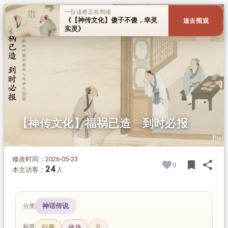
1.
摘要
一位读者正在阅读
《【神传文化】傻子不傻，幸灵
速去围观
2.
正文
实灵》
【神传文化】福祸已造 到时必报
修改时间：2026-05-23
bookmark
share
0
BOOK
SH
24
本文访客：
人
神话传说
分类
标签
行善
修身
义