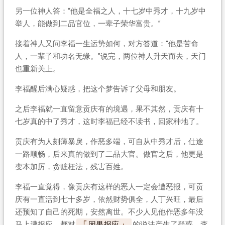
另一位神人答：“他是全福之人，十七岁中秀才，十九岁中
举人，能做到二品官位，一辈子荣华富贵。”
接着神人又问李福一生运势如何，对方答道：“他是苦命
人，一辈子和功名无缘。”说完，两位神人升天而去，天门
也重新关上。
李福醒后满心疑惑，把这个梦告诉了父母和朋友。
之后李福就一直留意贡庆有的境遇，果不其然，贡庆有十
七岁真的中了秀才，这时李福已经不读书，回家种地了。
贡庆有为人刻薄暴戾，作恶多端，可自从中秀才后，仕途
一路顺畅，后来真的做到了二品大官。做官之后，他更是
变本加厉，贪赃枉法，残害百姓。
李福一直觉得，像贡庆有这样的恶人一定会遭恶报，可贡
庆有一直活到七十多岁，依然财势俱全，人丁兴旺，最后
还预知了自己的死期，安然离世。不少人见他作恶多年没
马上遭报应，都对
因果报应
的说法产生了疑惑，李