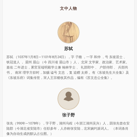
文中人物
苏轼
苏轼 （1037年1月8日—1101年8月24日），字 子瞻 ，一字 和仲 ，号 东坡居士 、
铁冠道人 ， 眉州 眉山 （今 四川省 眉山市 ）人， 北宋 文学家、政治家、艺术家。
嘉佑 二年进士，累官至端明殿学士兼 翰林学士 、 礼部郎中 、 户部侍郎 、 兵部尚
书 。 南宋 理学方炽时，加赐 谥号 文忠 ，复 追赠 太师 。有《东坡先生大全集》及
《东坡乐府》词集传世，宋人王宗稷收其作品，编有《苏文忠公全集》。
张子野
张先（990年—1078年），字子野，湖州乌程（今浙江湖州吴兴）人，因张先曾在安
陆郡（今湖北省安陆市）任职多年，人亦称张安陆，北宋婉约派词人。 （本词条肖
像为自动生成的默认占位图。）