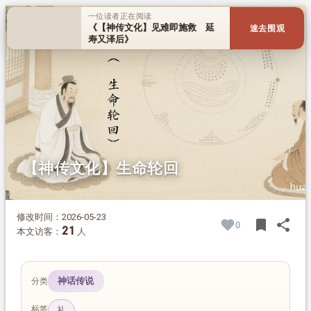
1.
摘要
一位读者正在阅读
《【神传文化】见难即施救 延
速去围观
2.
正文
寿又泽后》
2.1.
五戒和尚与明悟禅师
【神传文化】生命轮回
修改时间：2026-05-23
bookmark
share
0
BOOK
SH
21
本文访客：
人
神话传说
分类
标签
礼