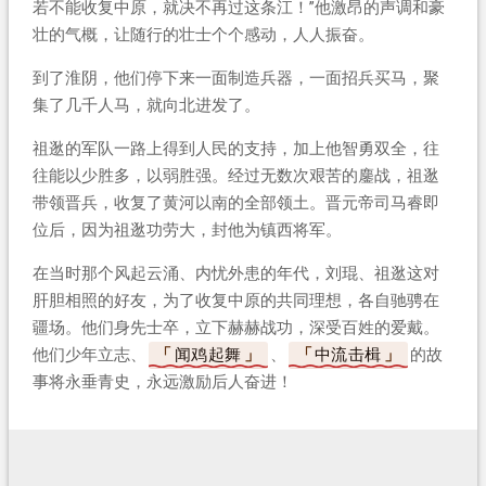
若不能收复中原，就决不再过这条江！”他激昂的声调和豪
壮的气概，让随行的壮士个个感动，人人振奋。
到了淮阴，他们停下来一面制造兵器，一面招兵买马，聚
集了几千人马，就向北进发了。
祖逖的军队一路上得到人民的支持，加上他智勇双全，往
往能以少胜多，以弱胜强。经过无数次艰苦的鏖战，祖逖
带领晋兵，收复了黄河以南的全部领土。晋元帝司马睿即
位后，因为祖逖功劳大，封他为镇西将军。
在当时那个风起云涌、内忧外患的年代，刘琨、祖逖这对
肝胆相照的好友，为了收复中原的共同理想，各自驰骋在
疆场。他们身先士卒，立下赫赫战功，深受百姓的爱戴。
他们少年立志、
闻鸡起舞
、
中流击楫
的故
事将永垂青史，永远激励后人奋进！