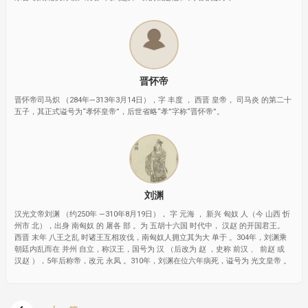
晋怀帝
晋怀帝司马炽 （284年—313年3月14日），字 丰度 ， 西晋 皇帝， 司马炎 的第二十
五子，其正式谥号为“孝怀皇帝”，后世省略“孝”字称“晋怀帝”。
刘渊
汉光文帝刘渊 （约250年 —310年8月19日）， 字 元海 ， 新兴 匈奴 人（今 山西 忻
州市 北），出身 南匈奴 的 屠各 部 。为 五胡十六国 时代中， 汉赵 的开国君王。
西晋 末年 八王之乱 时诸王互相攻伐，南匈奴人拥立其为大 单于 。304年，刘渊乘
朝廷内乱而在 并州 自立，称汉王，国号为 汉 （后改为 赵 ，史称 前汉 、 前赵 或
汉赵 ），5年后称帝，改元 永凤 。310年，刘渊在位六年病死，谥号为 光文皇帝 。