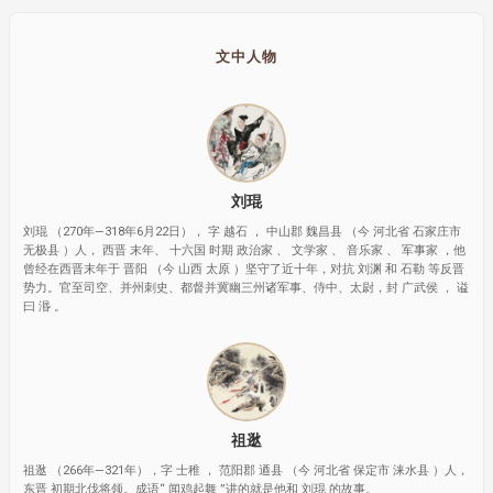
文中人物
刘琨
刘琨 （270年—318年6月22日）， 字 越石 ， 中山郡 魏昌县 （今 河北省 石家庄市
无极县 ）人， 西晋 末年、 十六国 时期 政治家 、 文学家 、 音乐家 、 军事家 ，他
曾经在西晋末年于 晋阳 （今 山西 太原 ）坚守了近十年，对抗 刘渊 和 石勒 等反晋
势力。官至司空、并州刺史、都督并冀幽三州诸军事、侍中、太尉，封 广武侯 ， 谥
曰 湣 。
祖逖
祖逖 （266年—321年），字 士稚 ， 范阳郡 逎县 （今 河北省 保定市 涞水县 ）人，
东晋 初期北伐将领。成语“ 闻鸡起舞 ”讲的就是他和 刘琨 的故事。