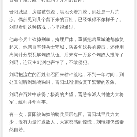
晋阳城里，房屋被焚毁，满地长着荆棘，到处是一片荒
凉。偶然见到几个留下来的百姓，已经饿得不像样子了。
刘琨看到这种情况，心里很难过。
他命令兵士砍掉荆棘，掩埋尸体，重新把房屋城池都修复
起来。他亲自率领兵士守城，防备匈奴兵的袭击，还使用
离间计分裂瓦解匈奴队伍。后来有一万多个匈奴人投降了
刘琨，连汉主刘渊也害怕了，不敢侵犯。
刘琨把流亡的百姓都召回来耕种荒地，不到一年时间，到
处又能听到鸡鸣狗叫，晋阳城渐渐恢复了繁荣的景象。
刘琨在百姓中获得了极高的声望，晋愍帝派人封他为大将
军，统帅并州军事。
有一次，晋阳被匈奴的骑兵层层包围。晋阳城里兵力太
少，没有力量打退敌人，大家都感到惊慌，刘琨却仍然泰
然自若。