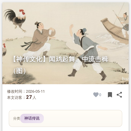
1.
摘要
2.
正文
2.1.
少年同心 闻鸡起舞
2.2.
刘琨守晋阳 智勇退敌
2.3.
祖逖渡江 中流击楫
【神传文化】闻鸡起舞、中流击楫
（图）
修改时间：2026-05-11
bookmark
share
0
BOOK
SH
27
本文访客：
人
神话传说
分类