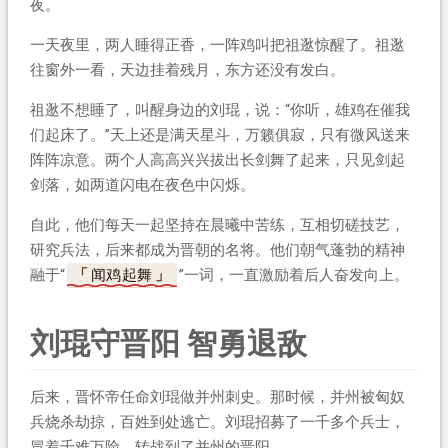
夜。
一天夜里，两人睡得正香，一阵鸡叫把祖逖惊醒了。祖逖
往窗外一看，天边挂着残月，东方还没有发白。
祖逖不想睡了，叫醒身边的刘琨，说：“你听，雄鸡在催我
们起床了。”天上还是满天星斗，万籁俱寂，只有微风送来
阵阵凉意。两个人高高兴兴拔出长剑舞了起来，只见剑起
剑落，如两道闪电在夜色中闪烁。
自此，他们每天一起坚持在晨曦中苦练，互相切磋技艺，
研究兵法，后来都成为晋朝的名将。他们朝气蓬勃的精神
融于“
闻鸡起舞
”一词，一直激励着后人奋发向上。
刘琨守晋阳 智勇退敌
后来，晋怀帝任命刘琨做并州刺史。那时候，并州被匈奴
兵烧杀劫掠，百姓到处逃亡。刘琨招募了一千多个兵士，
冒着千难万险，转战到了并州的晋阳。