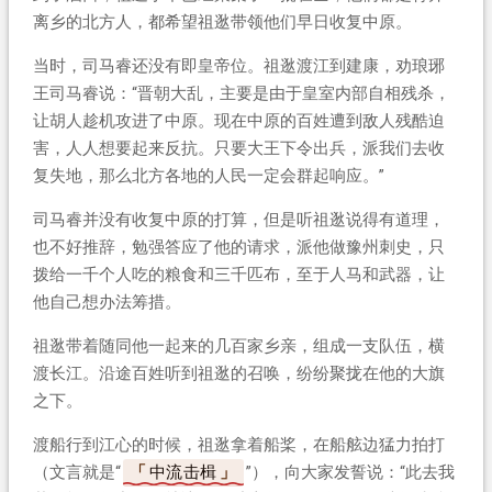
离乡的北方人，都希望祖逖带领他们早日收复中原。
当时，司马睿还没有即皇帝位。祖逖渡江到建康，劝琅琊
王司马睿说：“晋朝大乱，主要是由于皇室内部自相残杀，
让胡人趁机攻进了中原。现在中原的百姓遭到敌人残酷迫
害，人人想要起来反抗。只要大王下令出兵，派我们去收
复失地，那么北方各地的人民一定会群起响应。”
司马睿并没有收复中原的打算，但是听祖逖说得有道理，
也不好推辞，勉强答应了他的请求，派他做豫州刺史，只
拨给一千个人吃的粮食和三千匹布，至于人马和武器，让
他自己想办法筹措。
祖逖带着随同他一起来的几百家乡亲，组成一支队伍，横
渡长江。沿途百姓听到祖逖的召唤，纷纷聚拢在他的大旗
之下。
渡船行到江心的时候，祖逖拿着船桨，在船舷边猛力拍打
（文言就是“
中流击楫
”），向大家发誓说：“此去我