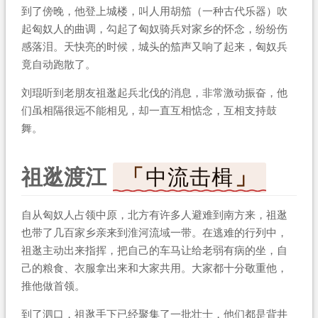
到了傍晚，他登上城楼，叫人用胡笳（一种古代乐器）吹
起匈奴人的曲调，勾起了匈奴骑兵对家乡的怀念，纷纷伤
感落泪。天快亮的时候，城头的笳声又响了起来，匈奴兵
竟自动跑散了。
刘琨听到老朋友祖逖起兵北伐的消息，非常激动振奋，他
们虽相隔很远不能相见，却一直互相惦念，互相支持鼓
舞。
祖逖渡江
中流击楫
自从匈奴人占领中原，北方有许多人避难到南方来，祖逖
也带了几百家乡亲来到淮河流域一带。在逃难的行列中，
祖逖主动出来指挥，把自己的车马让给老弱有病的坐，自
己的粮食、衣服拿出来和大家共用。大家都十分敬重他，
推他做首领。
到了泗口，祖逖手下已经聚集了一批壮士，他们都是背井