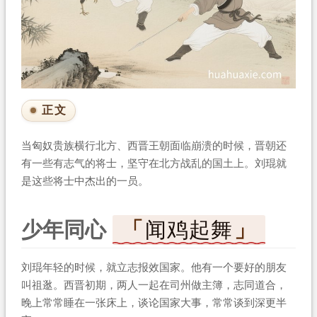
正文
当匈奴贵族横行北方、西晋王朝面临崩溃的时候，晋朝还
有一些有志气的将士，坚守在北方战乱的国土上。刘琨就
是这些将士中杰出的一员。
少年同心
闻鸡起舞
刘琨年轻的时候，就立志报效国家。他有一个要好的朋友
叫祖逖。西晋初期，两人一起在司州做主簿，志同道合，
晚上常常睡在一张床上，谈论国家大事，常常谈到深更半